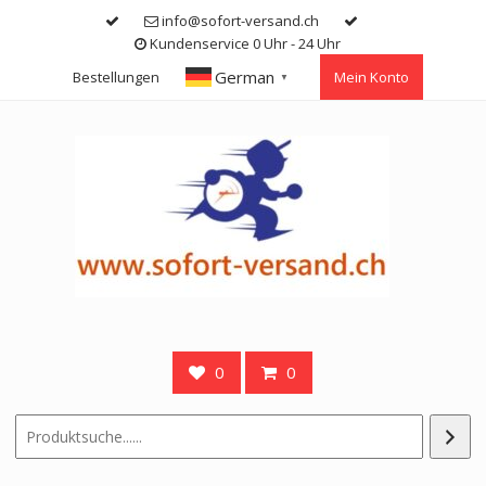
Skip
info@sofort-versand.ch
to
Kundenservice 0 Uhr - 24 Uhr
content
German
Bestellungen
Mein Konto
▼
0
0