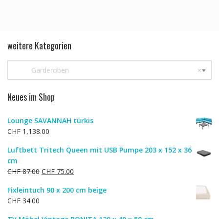
weitere Kategorien
Garderoben
×
Neues im Shop
Lounge SAVANNAH türkis
CHF
1,138.00
Luftbett Tritech Queen mit USB Pumpe 203 x 152 x 36
cm
Ursprünglicher
Aktueller
CHF
87.00
CHF
75.00
Preis
Preis
Fixleintuch 90 x 200 cm beige
war:
ist:
CHF
34.00
CHF 87.00
CHF 75.00.