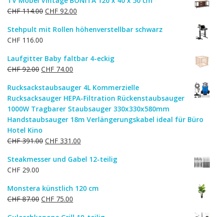
TV Möbel Vintage BONITA 120 x 40 x 50 cm
Ursprünglicher
Aktueller
CHF
114.00
CHF
92.00
Preis
Preis
Stehpult mit Rollen höhenverstellbar schwarz
war:
ist:
CHF
116.00
CHF 114.00
CHF 92.00.
Laufgitter Baby faltbar 4-eckig
Ursprünglicher
Aktueller
CHF
92.00
CHF
74.00
Preis
Preis
Rucksackstaubsauger 4L Kommerzielle
war:
ist:
Rucksacksauger HEPA-Filtration Rückenstaubsauger
CHF 92.00
CHF 74.00.
1000W Tragbarer Staubsauger 330x330x580mm
Handstaubsauger 18m Verlängerungskabel ideal für Büro
Hotel Kino
Ursprünglicher
Aktueller
CHF
391.00
CHF
331.00
Preis
Preis
Steakmesser und Gabel 12-teilig
war:
ist:
CHF
29.00
CHF 391.00
CHF 331.00.
Monstera künstlich 120 cm
Ursprünglicher
Aktueller
CHF
87.00
CHF
75.00
Preis
Preis