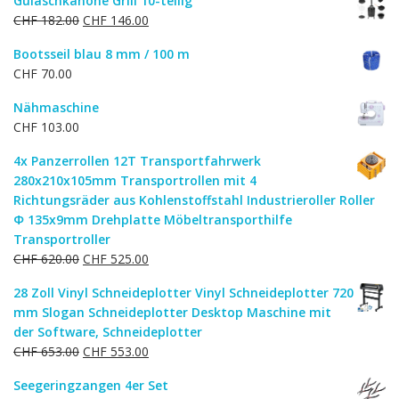
Gulaschkanone Grill 10-teilig
war:
ist:
Ursprünglicher
Aktueller
CHF
182.00
CHF
146.00
CHF 87.00
CHF 75.00.
Preis
Preis
Bootsseil blau 8 mm / 100 m
war:
ist:
CHF
70.00
CHF 182.00
CHF 146.00.
Nähmaschine
CHF
103.00
4x Panzerrollen 12T Transportfahrwerk
280x210x105mm Transportrollen mit 4
Richtungsräder aus Kohlenstoffstahl Industrieroller Roller
Ф 135x9mm Drehplatte Möbeltransporthilfe
Transportroller
Ursprünglicher
Aktueller
CHF
620.00
CHF
525.00
Preis
Preis
28 Zoll Vinyl Schneideplotter Vinyl Schneideplotter 720
war:
ist:
mm Slogan Schneideplotter Desktop Maschine mit
CHF 620.00
CHF 525.00.
der Software, Schneideplotter
Ursprünglicher
Aktueller
CHF
653.00
CHF
553.00
Preis
Preis
Seegeringzangen 4er Set
war:
ist: