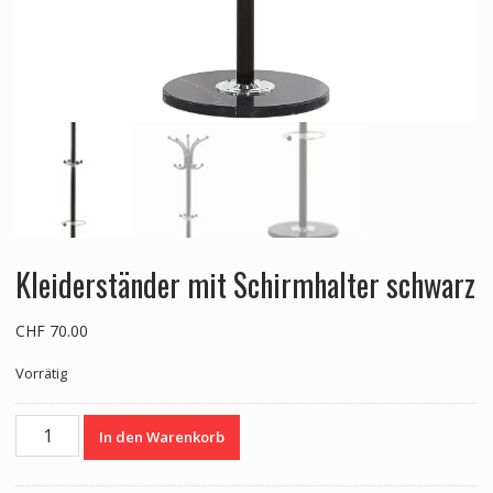
Kleiderständer mit Schirmhalter schwarz
CHF
70.00
Vorrätig
Kleiderständer
In den Warenkorb
mit
Schirmhalter