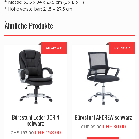
* Masse: 53.5 x 34 x 27.5 cm (L x B x H)
* Höhe verstellbar: 21.5 – 27.5 cm
Ähnliche Produkte
ANGEBOT!
ANGEBOT!
Bürostuhl Leder DORIN
Bürostuhl ANDREW schwarz
schwarz
Ursprünglicher
Aktue
CHF
80.00
CHF
99.00
Ursprünglicher
Aktueller
CHF
158.00
CHF
197.00
Preis
Preis