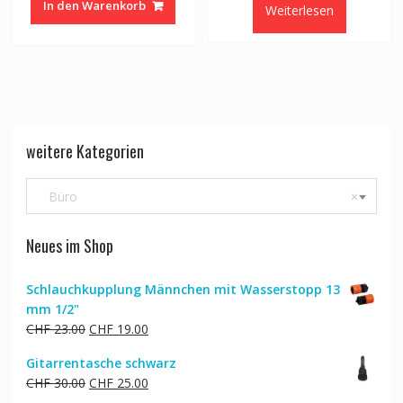
In den Warenkorb
Weiterlesen
CHF 362.00
CHF 290.00.
CHF 362.00
CHF 
weitere Kategorien
Büro
×
Neues im Shop
Schlauchkupplung Männchen mit Wasserstopp 13
mm 1/2"
Ursprünglicher
Aktueller
CHF
23.00
CHF
19.00
Preis
Preis
Gitarrentasche schwarz
war:
ist:
Ursprünglicher
Aktueller
CHF
30.00
CHF
25.00
CHF 23.00
CHF 19.00.
Preis
Preis