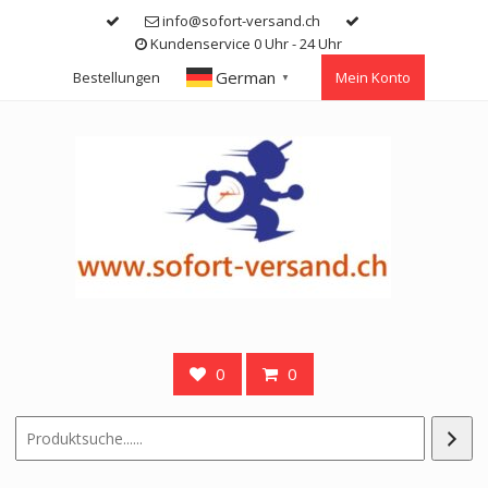
Skip
info@sofort-versand.ch
to
Kundenservice 0 Uhr - 24 Uhr
content
German
Bestellungen
Mein Konto
▼
0
0