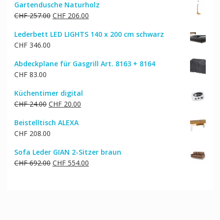
Gartendusche Naturholz
Ursprünglicher
Aktueller
CHF
257.00
CHF
206.00
Preis
Preis
Lederbett LED LIGHTS 140 x 200 cm schwarz
war:
ist:
CHF
346.00
CHF 257.00
CHF 206.00.
Abdeckplane für Gasgrill Art. 8163 + 8164
CHF
83.00
Küchentimer digital
Ursprünglicher
Aktueller
CHF
24.00
CHF
20.00
Preis
Preis
Beistelltisch ALEXA
war:
ist:
CHF
208.00
CHF 24.00
CHF 20.00.
Sofa Leder GIAN 2-Sitzer braun
Ursprünglicher
Aktueller
CHF
692.00
CHF
554.00
Preis
Preis
war:
ist:
CHF 692.00
CHF 554.00.