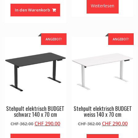
Preis
Preis
war:
ist:
Weiterlesen
war:
ist:
CHF 99.00
CHF 8
In den Warenkorb
CHF 197.00
CHF 158.00.
ANGEBOT!
ANGEBOT!
Stehpult elektrisch BUDGET
Stehpult elektrisch BUDGET
schwarz 140 x 70 cm
weiss 140 x 70 cm
Ursprünglicher
Aktueller
Ursprünglicher
Aktu
CHF
290.00
CHF
290.00
CHF
362.00
CHF
362.00
Preis
Preis
Preis
Prei
war:
ist:
war:
ist: