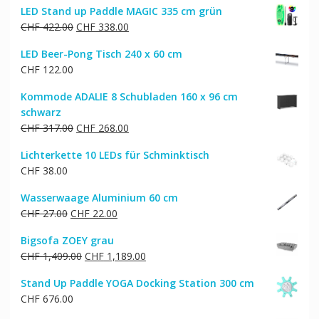
LED Stand up Paddle MAGIC 335 cm grün
war:
ist:
Ursprünglicher
Aktueller
CHF
422.00
CHF
338.00
CHF 30.00
CHF 25.00.
Preis
Preis
LED Beer-Pong Tisch 240 x 60 cm
war:
ist:
CHF
122.00
CHF 422.00
CHF 338.00.
Kommode ADALIE 8 Schubladen 160 x 96 cm
schwarz
Ursprünglicher
Aktueller
CHF
317.00
CHF
268.00
Preis
Preis
Lichterkette 10 LEDs für Schminktisch
war:
ist:
CHF
38.00
CHF 317.00
CHF 268.00.
Wasserwaage Aluminium 60 cm
Ursprünglicher
Aktueller
CHF
27.00
CHF
22.00
Preis
Preis
Bigsofa ZOEY grau
war:
ist:
Ursprünglicher
Aktueller
CHF
1,409.00
CHF
1,189.00
CHF 27.00
CHF 22.00.
Preis
Preis
Stand Up Paddle YOGA Docking Station 300 cm
war:
ist:
CHF
676.00
CHF 1,409.00
CHF 1,189.00.