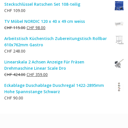
Steckschlüssel Ratschen Set 108-teilig
war:
ist:
CHF
109.00
CHF 50.00
CHF 40.00.
TV Möbel NORDIC 120 x 40 x 49 cm weiss
Ursprünglicher
Aktueller
CHF
115.00
CHF
98.00
Preis
Preis
Arbeitstisch Küchentisch Zubereitungstisch Rollbar
war:
ist:
610x762mm Gastro
CHF 115.00
CHF 98.00.
CHF
248.00
Linearskala 2 Achsen Anzeige Für Fräsen
Drehmaschine Linear Scale Dro
Ursprünglicher
Aktueller
CHF
424.00
CHF
359.00
Preis
Preis
Eckablage Duschablage Duschregal 1422-2895mm
war:
ist:
Hohe Spannstange Schwarz
CHF 424.00
CHF 359.00.
CHF
90.00