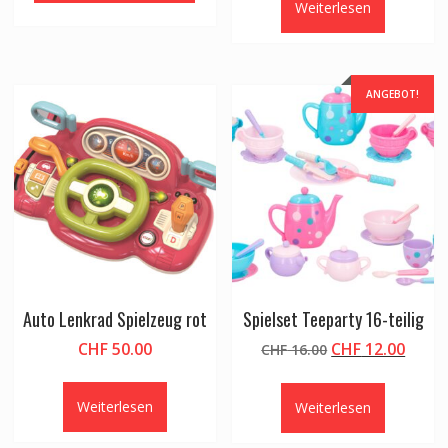
Weiterlesen
CHF 33.00
CHF 2
ANGEBOT!
Auto Lenkrad Spielzeug rot
Spielset Teeparty 16-teilig
Ursprünglicher
Aktue
CHF
50.00
CHF
12.00
CHF
16.00
Preis
Preis
war:
ist:
Weiterlesen
Weiterlesen
CHF 16.00
CHF 1