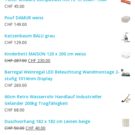
war:
ist:
CHF
45.00
CHF 429.00
CHF 363.00.
Pouf DAMUR weiss
CHF
149.00
Katzenbaum BALU grau
CHF
129.00
Kinderbett MAISON 120 x 200 cm weiss
Ursprünglicher
Aktueller
CHF
287.00
CHF
230.00
Preis
Preis
Barregal Weinregal LED Beleuchtung Wandmontage 2-
war:
ist:
stufig 1014mm Display
CHF 287.00
CHF 230.00.
CHF
260.00
60cm Retro Wasserrohr Handlauf Industrieller
Geländer 200kg Tragfähigkeit
CHF
68.00
Duschvorhang 182 x 182 cm Leinen beige
Ursprünglicher
Aktueller
CHF
50.00
CHF
40.00
Preis
Preis