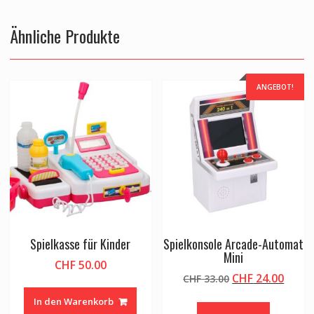
Ähnliche Produkte
ANGEBOT!
Spielkasse für Kinder
Spielkonsole Arcade-Automat
Mini
CHF
50.00
Ursprünglicher
Aktue
CHF
24.00
CHF
33.00
Preis
Preis
In den Warenkorb
war:
ist: