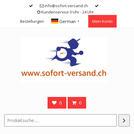
Skip
info@sofort-versand.ch
to
Kundenservice 0 Uhr - 24 Uhr
content
German
Bestellungen
Mein Konto
▼
0
0