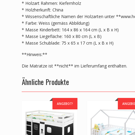
* Holzart Rahmen: Kiefernholz
* Holzherkunft: China
* Wissenschaftliche Namen der Holzarten unter **www.ho
* Farbe: Weiss (gemäss Abbildung)
* Masse Kinderbett: 164 x 86 x 164 cm (L x B x H)
* Masse Liegefläche: 160 x 80 cm (L x B)
* Masse Schublade: 75 x 65 x 17 cm (L x B x H)
**Hinweis:**
Die Matratze ist **nicht** im Lieferumfang enthalten.
Ähnliche Produkte
ANGEBOT!
ANGEBO