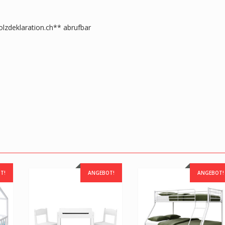
lzdeklaration.ch** abrufbar
T!
ANGEBOT!
ANGEBOT!