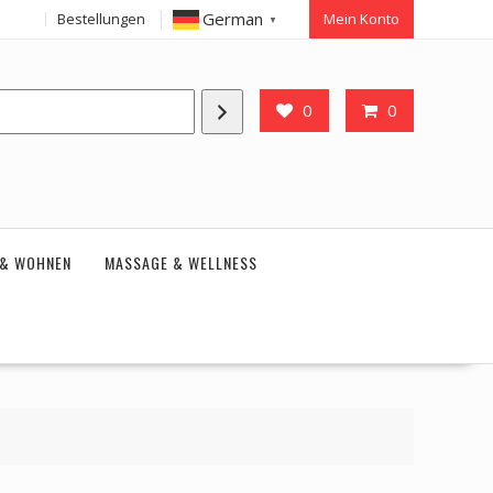
German
Bestellungen
Mein Konto
▼
0
0
 & WOHNEN
MASSAGE & WELLNESS