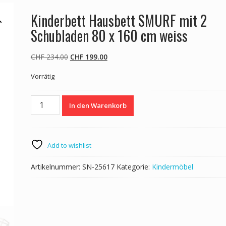
Kinderbett Hausbett SMURF mit 2
Schubladen 80 x 160 cm weiss
Ursprünglicher
Aktueller
CHF
234.00
CHF
199.00
Preis
Preis
Vorrätig
war:
ist:
CHF 234.00
CHF 199.00.
Kinderbett
In den Warenkorb
Hausbett
SMURF
mit
2
Add to wishlist
Schubladen
80
Artikelnummer:
SN-25617
Kategorie:
Kindermöbel
x
160
cm
weiss
Menge