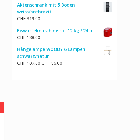
Aktenschrank mit 5 Böden
weiss/anthrazit
CHF
319.00
Eiswürfelmaschine rot 12 kg / 24 h
CHF
188.00
Hängelampe WOODY 6 Lampen
schwarz/natur
Ursprünglicher
Aktueller
CHF
107.00
CHF
86.00
Preis
Preis
war:
ist:
CHF 107.00
CHF 86.00.