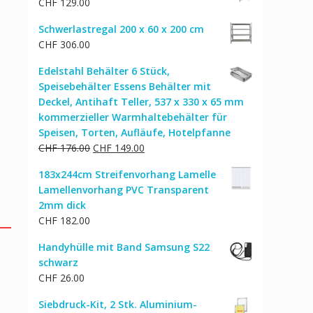
CHF
129.00
Schwerlastregal 200 x 60 x 200 cm
CHF
306.00
Edelstahl Behälter 6 Stück,
Speisebehälter Essens Behälter mit
Deckel, Antihaft Teller, 537 x 330 x 65 mm
kommerzieller Warmhaltebehälter für
Speisen, Torten, Aufläufe, Hotelpfanne
Ursprünglicher
Aktueller
CHF
176.00
CHF
149.00
Preis
Preis
183x244cm Streifenvorhang Lamelle
war:
ist:
Lamellenvorhang PVC Transparent
CHF 176.00
CHF 149.00.
2mm dick
CHF
182.00
Handyhülle mit Band Samsung S22
schwarz
CHF
26.00
Siebdruck-Kit, 2 Stk. Aluminium-