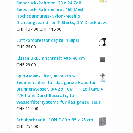
Siebdruck-Rahmen, 20 x 24 Zoll
Siebdruck-Rahmen mit 160 Mesh,
Hochspannungs-Nylon-Mesh &
Dichtungsband für T-Shirts, DIY-Druck usw.
Ursprünglicher
Aktueller
CHF
137.00
CHF
116.00
Preis
Preis
Luftkompressor digital 150psi
war:
ist:
CHF
76.00
CHF 137.00
CHF 116.00.
Kissen BREE anthrazit 40 x 40 cm
CHF
29.00
Spin-Down-Filter, 40 Mikron-
Sedimentfilter für das ganze Haus für
Brunnenwasser, 3/4 Zoll GM + 1 Zoll GM, 4
T/H hohe Durchflussrate, für
Wasserfiltersysteme für das ganze Haus
CHF
112.00
Schuhschrank LEONIE 80 x 85 x 25 cm
CHF
254.00