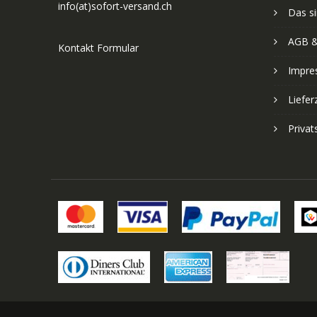
info(at)sofort-versand.ch
Das si
AGB &
Kontakt Formular
Impre
Liefer
Priva