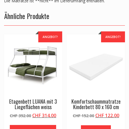
Die Matratze ist **nicht** im Lieferumfang enthalten.
Ähnliche Produkte
ANGEBOT!
ANGEBOT!
Etagenbett LUANA mit 3
Komfortschaummatratze
Liegeflächen weiss
Kinderbett 80 x 160 cm
Ursprünglicher
Aktueller
Ursprünglicher
Aktu
CHF
314.00
CHF
122.00
CHF
392.00
CHF
152.00
Preis
Preis
Preis
Prei
war:
ist:
war:
ist: