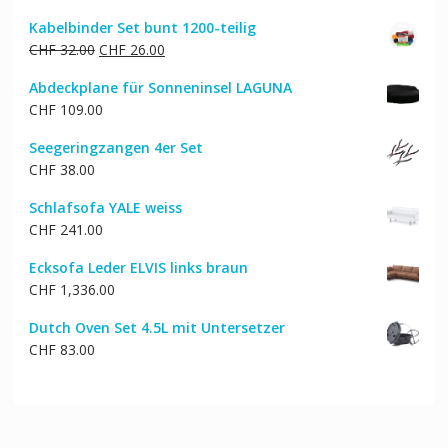
Kabelbinder Set bunt 1200-teilig
Ursprünglicher
Aktueller
CHF
32.00
CHF
26.00
Preis
Preis
Abdeckplane für Sonneninsel LAGUNA
war:
ist:
CHF
109.00
CHF 32.00
CHF 26.00.
Seegeringzangen 4er Set
CHF
38.00
Schlafsofa YALE weiss
CHF
241.00
Ecksofa Leder ELVIS links braun
CHF
1,336.00
Dutch Oven Set 4.5L mit Untersetzer
CHF
83.00