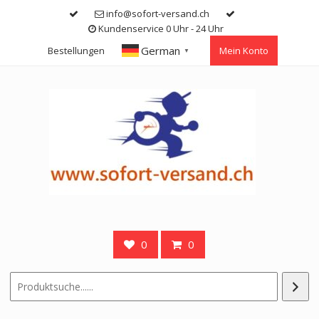
Skip
info@sofort-versand.ch
to
Kundenservice 0 Uhr - 24 Uhr
content
German
Bestellungen
Mein Konto
▼
0
0