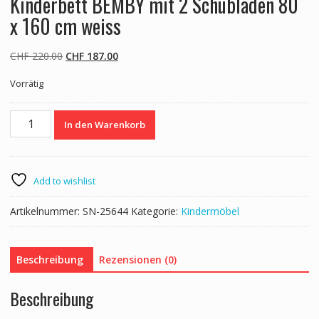
Kinderbett BEMBY mit 2 Schubladen 80
x 160 cm weiss
Ursprünglicher
Aktueller
CHF
220.00
CHF
187.00
Preis
Preis
Vorrätig
war:
ist:
CHF 220.00
CHF 187.00.
Kinderbett
In den Warenkorb
BEMBY
mit
2
Schubladen
Add to wishlist
80
x
Artikelnummer:
SN-25644
Kategorie:
Kindermöbel
160
cm
weiss
Beschreibung
Rezensionen (0)
Menge
Beschreibung