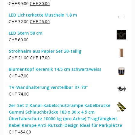
Ursprünglicher
Aktueller
CHF
99.00
CHF
80.00
Preis
Preis
LED Lichterkette Muscheln 1.8 m
war:
ist:
Ursprünglicher
Aktueller
CHF
32.00
CHF
26.00
CHF 99.00
CHF 80.00.
Preis
Preis
LED Stern 58 cm
war:
ist:
CHF
60.00
CHF 32.00
CHF 26.00.
Strohhalm aus Papier Set 20-teilig
Ursprünglicher
Aktueller
CHF
21.00
CHF
17.00
Preis
Preis
Blumentopf Keramik 14.5 cm schwarz/weiss
war:
ist:
CHF
47.00
CHF 21.00
CHF 17.00.
TV-Wandhalterung verstellbar 37-70''
CHF
74.00
2er-Set 2-Kanal-Kabelschutzrampe Kabelbrücke
Gummi Schlauchbrücke 183 x 30 x 4,5 cm
Überfahrschutz 10000 kg (pro Achse) Tragfähigkeit
Kabel Rampe Anti-Rutsch-Design Ideal für Parkplätze
CHF
454.00