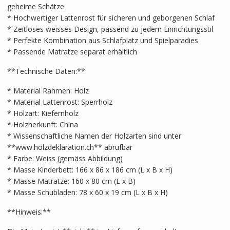
geheime Schätze
* Hochwertiger Lattenrost für sicheren und geborgenen Schlaf
* Zeitloses weisses Design, passend zu jedem Einrichtungsstil
* Perfekte Kombination aus Schlafplatz und Spielparadies
* Passende Matratze separat erhältlich
**Technische Daten:**
* Material Rahmen: Holz
* Material Lattenrost: Sperrholz
* Holzart: Kiefernholz
* Holzherkunft: China
* Wissenschaftliche Namen der Holzarten sind unter
**www.holzdeklaration.ch** abrufbar
* Farbe: Weiss (gemäss Abbildung)
* Masse Kinderbett: 166 x 86 x 186 cm (L x B x H)
* Masse Matratze: 160 x 80 cm (L x B)
* Masse Schubladen: 78 x 60 x 19 cm (L x B x H)
**Hinweis:**