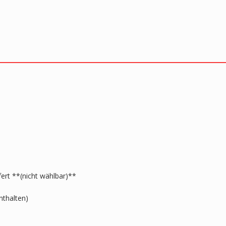
fert **(nicht wählbar)**
nthalten)