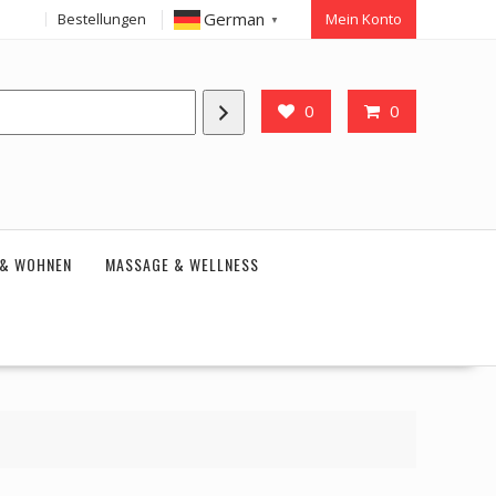
German
Bestellungen
Mein Konto
▼
0
0
 & WOHNEN
MASSAGE & WELLNESS