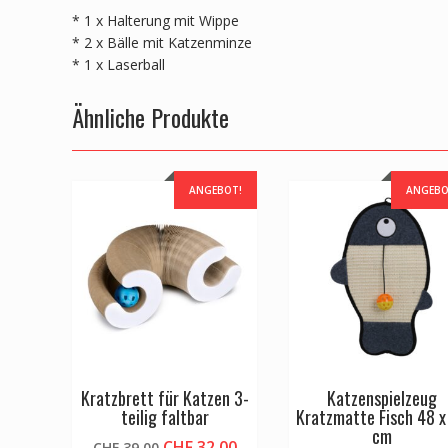
* 1 x Halterung mit Wippe
* 2 x Bälle mit Katzenminze
* 1 x Laserball
Ähnliche Produkte
ANGEBOT!
ANGEBO
Kratzbrett für Katzen 3-
Katzenspielzeug
teilig faltbar
Kratzmatte Fisch 48 x
cm
Ursprünglicher
Aktueller
CHF
32.00
CHF
39.00