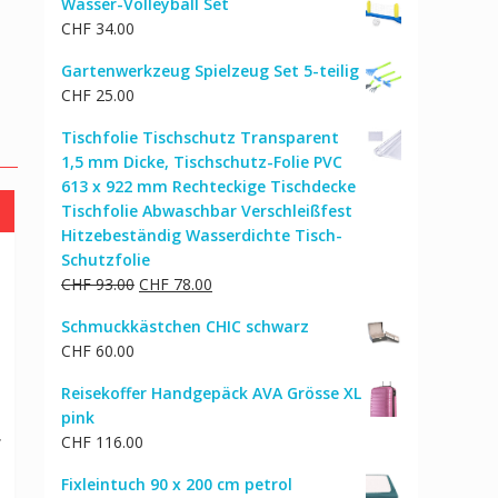
Wasser-Volleyball Set
CHF
34.00
Gartenwerkzeug Spielzeug Set 5-teilig
CHF
25.00
Tischfolie Tischschutz Transparent
1,5 mm Dicke, Tischschutz-Folie PVC
613 x 922 mm Rechteckige Tischdecke
Tischfolie Abwaschbar Verschleißfest
Hitzebeständig Wasserdichte Tisch-
Schutzfolie
Ursprünglicher
Aktueller
CHF
93.00
CHF
78.00
Preis
Preis
Schmuckkästchen CHIC schwarz
war:
ist:
CHF
60.00
CHF 93.00
CHF 78.00.
Reisekoffer Handgepäck AVA Grösse XL
pink
r
CHF
116.00
Fixleintuch 90 x 200 cm petrol
cher
ktueller