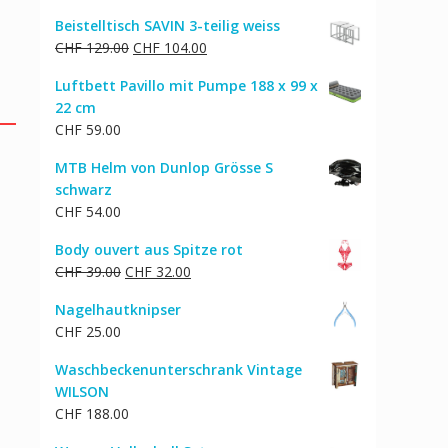
Preis
Preis
Beistelltisch SAVIN 3-teilig weiss
war:
ist:
Ursprünglicher
Aktueller
CHF
129.00
CHF
104.00
CHF 280.00
CHF 237.00.
Preis
Preis
Luftbett Pavillo mit Pumpe 188 x 99 x
war:
ist:
22 cm
CHF 129.00
CHF 104.00.
CHF
59.00
MTB Helm von Dunlop Grösse S
schwarz
CHF
54.00
Body ouvert aus Spitze rot
Ursprünglicher
Aktueller
CHF
39.00
CHF
32.00
Preis
Preis
Nagelhautknipser
war:
ist:
CHF
25.00
CHF 39.00
CHF 32.00.
Waschbeckenunterschrank Vintage
WILSON
CHF
188.00