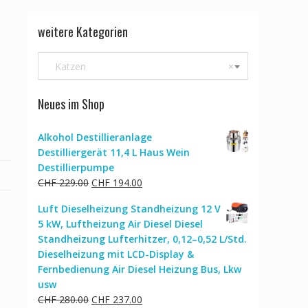
weitere Kategorien
Katzen
×
Neues im Shop
Alkohol Destillieranlage
Destilliergerät 11,4 L Haus Wein
Destillierpumpe
Ursprünglicher
Aktueller
CHF
229.00
CHF
194.00
Preis
Preis
Luft Dieselheizung Standheizung 12 V
war:
ist:
5 kW, Luftheizung Air Diesel Diesel
CHF 229.00
CHF 194.00.
Standheizung Lufterhitzer, 0,12–0,52 L/Std.
Dieselheizung mit LCD-Display &
Fernbedienung Air Diesel Heizung Bus, Lkw
usw
Ursprünglicher
Aktueller
CHF
280.00
CHF
237.00