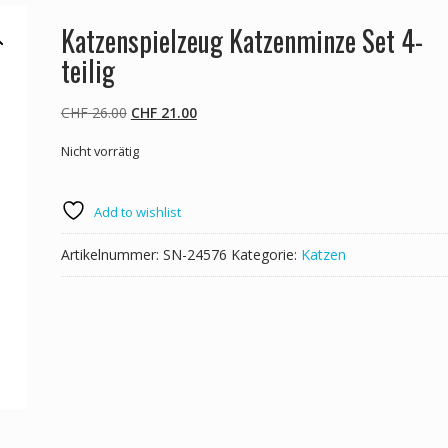
Katzenspielzeug Katzenminze Set 4-
teilig
Ursprünglicher
Aktueller
CHF
26.00
CHF
21.00
Preis
Preis
Nicht vorrätig
war:
ist:
CHF 26.00
CHF 21.00.
Add to wishlist
Artikelnummer:
SN-24576
Kategorie:
Katzen