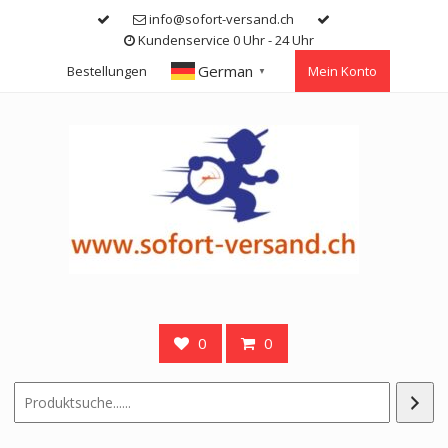
Skip
info@sofort-versand.ch
to
Kundenservice 0 Uhr - 24 Uhr
content
German
Bestellungen
Mein Konto
▼
0
0