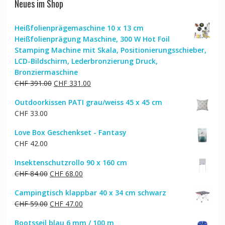
Neues im Shop
Heißfolienprägemaschine 10 x 13 cm
Heißfolienprägung Maschine, 300 W Hot Foil
Stamping Machine mit Skala, Positionierungsschieber,
LCD-Bildschirm, Lederbronzierung Druck,
Bronziermaschine
Ursprünglicher
Aktueller
CHF
391.00
CHF
331.00
Preis
Preis
Outdoorkissen PATI grau/weiss 45 x 45 cm
war:
ist:
CHF
33.00
CHF 391.00
CHF 331.00.
Love Box Geschenkset - Fantasy
CHF
42.00
Insektenschutzrollo 90 x 160 cm
Ursprünglicher
Aktueller
CHF
84.00
CHF
68.00
Preis
Preis
Campingtisch klappbar 40 x 34 cm schwarz
war:
ist:
Ursprünglicher
Aktueller
CHF
59.00
CHF
47.00
CHF 84.00
CHF 68.00.
Preis
Preis
Bootsseil blau 6 mm / 100 m