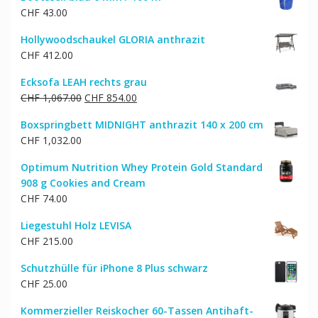
war:
ist:
CHF
43.00
CHF 59.00
CHF 47.00.
Hollywoodschaukel GLORIA anthrazit
CHF
412.00
Ecksofa LEAH rechts grau
Ursprünglicher
Aktueller
CHF
1,067.00
CHF
854.00
Preis
Preis
Boxspringbett MIDNIGHT anthrazit 140 x 200 cm
war:
ist:
CHF
1,032.00
CHF 1,067.00
CHF 854.00.
Optimum Nutrition Whey Protein Gold Standard
908 g Cookies and Cream
CHF
74.00
Liegestuhl Holz LEVISA
CHF
215.00
Schutzhülle für iPhone 8 Plus schwarz
CHF
25.00
Kommerzieller Reiskocher 60-Tassen Antihaft-