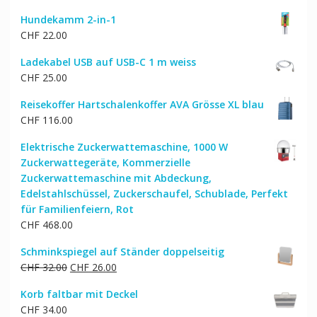
Hundekamm 2-in-1
CHF
22.00
Ladekabel USB auf USB-C 1 m weiss
CHF
25.00
Reisekoffer Hartschalenkoffer AVA Grösse XL blau
CHF
116.00
Elektrische Zuckerwattemaschine, 1000 W
Zuckerwattegeräte, Kommerzielle
Zuckerwattemaschine mit Abdeckung,
Edelstahlschüssel, Zuckerschaufel, Schublade, Perfekt
für Familienfeiern, Rot
CHF
468.00
Schminkspiegel auf Ständer doppelseitig
Ursprünglicher
Aktueller
CHF
32.00
CHF
26.00
Preis
Preis
Korb faltbar mit Deckel
war:
ist:
CHF
34.00
CHF 32.00
CHF 26.00.