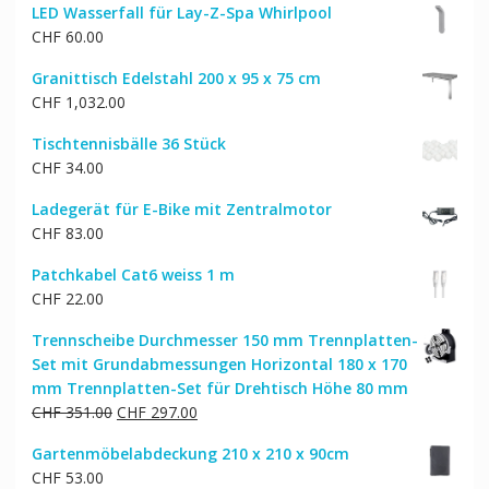
LED Wasserfall für Lay-Z-Spa Whirlpool
CHF
60.00
Granittisch Edelstahl 200 x 95 x 75 cm
CHF
1,032.00
Tischtennisbälle 36 Stück
CHF
34.00
Ladegerät für E-Bike mit Zentralmotor
CHF
83.00
Patchkabel Cat6 weiss 1 m
CHF
22.00
Trennscheibe Durchmesser 150 mm Trennplatten-
Set mit Grundabmessungen Horizontal 180 x 170
mm Trennplatten-Set für Drehtisch Höhe 80 mm
Ursprünglicher
Aktueller
CHF
351.00
CHF
297.00
Preis
Preis
Gartenmöbelabdeckung 210 x 210 x 90cm
war:
ist:
CHF
53.00
CHF 351.00
CHF 297.00.