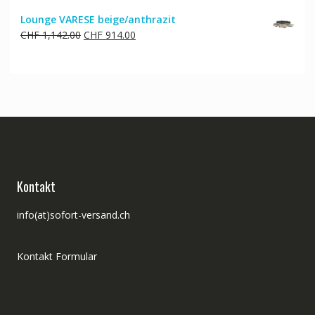
Lounge VARESE beige/anthrazit
Ursprünglicher
Aktueller
CHF
1,142.00
CHF
914.00
Preis
Preis
war:
ist:
CHF 1,142.00
CHF 914.00.
Kontakt
info(at)sofort-versand.ch
Kontakt Formular