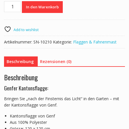
Kantonsflagge
In den Warenkorb
Genf
120
cm
x
Add to wishlist
120
cm
Artikelnummer:
SN-10210
Kategorie:
Flaggen & Fahnenmast
Menge
Beschreibung
Rezensionen (0)
Beschreibung
Genfer Kantonsflagge:
Bringen Sie „nach der Finsternis das Licht“ in den Garten – mit
der Kantonsflagge von Genf.
Kantonsflagge von Genf
Aus 100% Polyester
Grösse: 120 x 120 cm