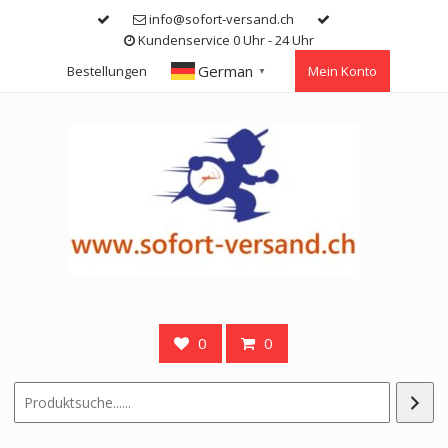
Skip
info@sofort-versand.ch
to
Kundenservice 0 Uhr - 24 Uhr
content
German
Bestellungen
Mein Konto
▼
0
0