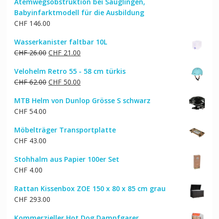
Atemwegsobstruktion bei Säuglingen,
Babyinfarktmodell für die Ausbildung
CHF
146.00
Wasserkanister faltbar 10L
Ursprünglicher
Aktueller
CHF
26.00
CHF
21.00
Preis
Preis
Velohelm Retro 55 - 58 cm türkis
war:
ist:
Ursprünglicher
Aktueller
CHF
62.00
CHF
50.00
CHF 26.00
CHF 21.00.
Preis
Preis
MTB Helm von Dunlop Grösse S schwarz
war:
ist:
CHF
54.00
CHF 62.00
CHF 50.00.
Möbelträger Transportplatte
CHF
43.00
Stohhalm aus Papier 100er Set
CHF
4.00
Rattan Kissenbox ZOE 150 x 80 x 85 cm grau
CHF
293.00
Kommerzieller Hot Dog Dampfgarer