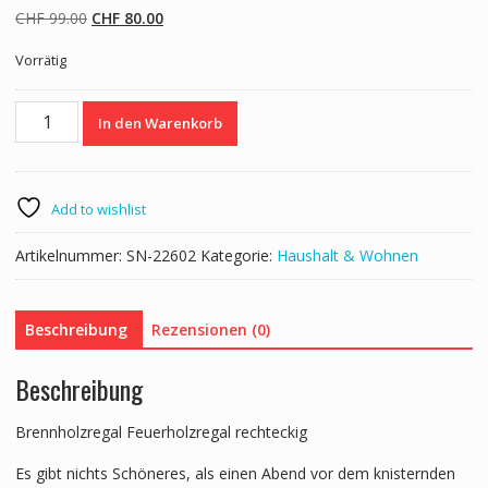
Ursprünglicher
Aktueller
CHF
99.00
CHF
80.00
Preis
Preis
Vorrätig
war:
ist:
CHF 99.00
CHF 80.00.
Kaminholzregal 34
In den Warenkorb
x
34
x
111
Add to wishlist
cm
Menge
Artikelnummer:
SN-22602
Kategorie:
Haushalt & Wohnen
Beschreibung
Rezensionen (0)
Beschreibung
Brennholzregal Feuerholzregal rechteckig
Es gibt nichts Schöneres, als einen Abend vor dem knisternden