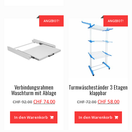
ANGEBOT!
ANGEBOT!
Verbindungsrahmen
Turmwäscheständer 3 Etagen
Waschturm mit Ablage
klappbar
Ursprünglicher
Aktueller
Ursprünglicher
Aktue
CHF
74.00
CHF
58.00
CHF
92.00
CHF
72.00
Preis
Preis
Preis
Preis
war:
ist:
war:
ist:
In den Warenkorb
In den Warenkorb
CHF 92.00
CHF 74.00.
CHF 72.00
CHF 5