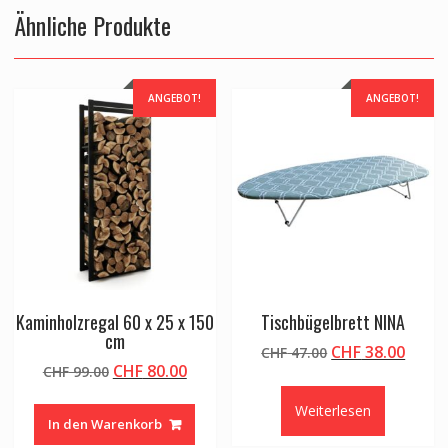
Ähnliche Produkte
ANGEBOT!
ANGEBOT!
Kaminholzregal 60 x 25 x 150
Tischbügelbrett NINA
cm
Ursprünglicher
Aktue
CHF
38.00
CHF
47.00
Ursprünglicher
Aktueller
CHF
80.00
CHF
99.00
Preis
Preis
Preis
Preis
war:
ist:
Weiterlesen
war:
ist:
CHF 47.00
CHF 3
In den Warenkorb
CHF 99.00
CHF 80.00.