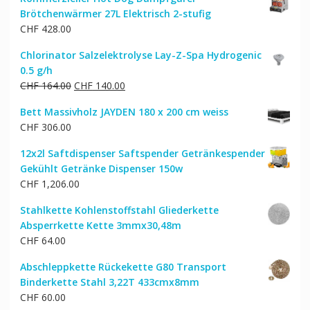
Brötchenwärmer 27L Elektrisch 2-stufig
CHF
428.00
Chlorinator Salzelektrolyse Lay-Z-Spa Hydrogenic
0.5 g/h
Ursprünglicher
Aktueller
CHF
164.00
CHF
140.00
Preis
Preis
Bett Massivholz JAYDEN 180 x 200 cm weiss
war:
ist:
CHF
306.00
CHF 164.00
CHF 140.00.
12x2l Saftdispenser Saftspender Getränkespender
Gekühlt Getränke Dispenser 150w
CHF
1,206.00
Stahlkette Kohlenstoffstahl Gliederkette
Absperrkette Kette 3mmx30,48m
CHF
64.00
Abschleppkette Rückekette G80 Transport
Binderkette Stahl 3,22T 433cmx8mm
CHF
60.00