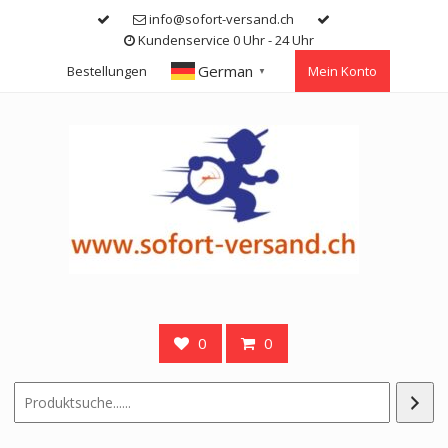
Skip
info@sofort-versand.ch
to
Kundenservice 0 Uhr - 24 Uhr
content
German
Bestellungen
Mein Konto
▼
0
0