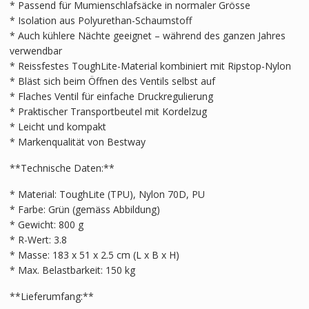
* Passend für Mumienschlafsäcke in normaler Grösse
* Isolation aus Polyurethan-Schaumstoff
* Auch kühlere Nächte geeignet – während des ganzen Jahres
verwendbar
* Reissfestes ToughLite-Material kombiniert mit Ripstop-Nylon
* Bläst sich beim Öffnen des Ventils selbst auf
* Flaches Ventil für einfache Druckregulierung
* Praktischer Transportbeutel mit Kordelzug
* Leicht und kompakt
* Markenqualität von Bestway
**Technische Daten:**
* Material: ToughLite (TPU), Nylon 70D, PU
* Farbe: Grün (gemäss Abbildung)
* Gewicht: 800 g
* R-Wert: 3.8
* Masse: 183 x 51 x 2.5 cm (L x B x H)
* Max. Belastbarkeit: 150 kg
**Lieferumfang:**