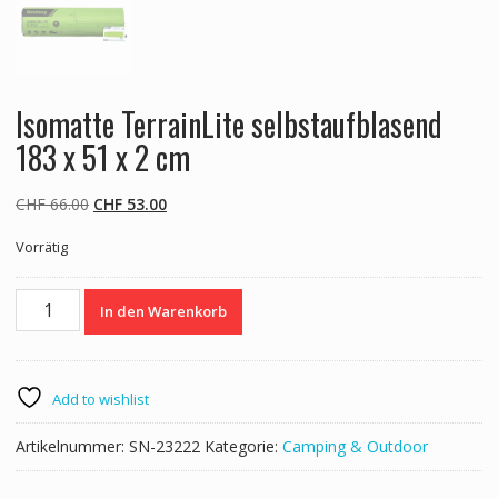
Isomatte TerrainLite selbstaufblasend
183 x 51 x 2 cm
Ursprünglicher
Aktueller
CHF
66.00
CHF
53.00
Preis
Preis
Vorrätig
war:
ist:
CHF 66.00
CHF 53.00.
Isomatte
In den Warenkorb
TerrainLite
selbstaufblasend
183
x
Add to wishlist
51
x
Artikelnummer:
SN-23222
Kategorie:
Camping & Outdoor
2
cm