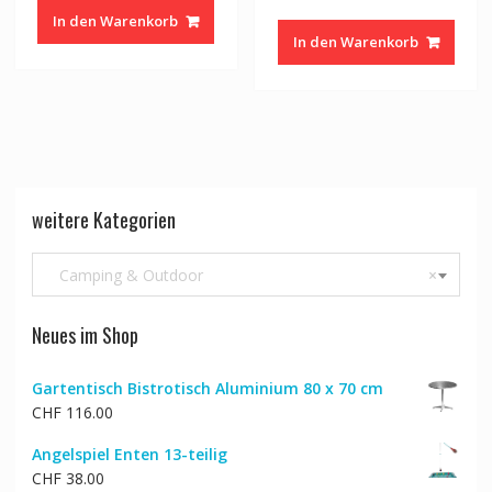
Preis
Preis
war:
ist:
In den Warenkorb
war:
ist:
CHF 69.00
CHF 56.00.
In den Warenkorb
CHF 36.00
CHF 2
weitere Kategorien
Camping & Outdoor
×
Neues im Shop
Gartentisch Bistrotisch Aluminium 80 x 70 cm
CHF
116.00
Angelspiel Enten 13-teilig
CHF
38.00