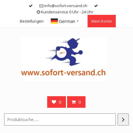
Skip
info@sofort-versand.ch
to
Kundenservice 0 Uhr - 24 Uhr
content
German
Bestellungen
Mein Konto
▼
0
0