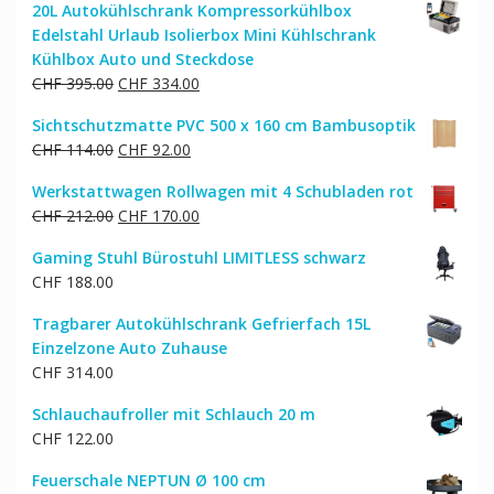
20L Autokühlschrank Kompressorkühlbox
Edelstahl Urlaub Isolierbox Mini Kühlschrank
Kühlbox Auto und Steckdose
Ursprünglicher
Aktueller
CHF
395.00
CHF
334.00
Preis
Preis
Sichtschutzmatte PVC 500 x 160 cm Bambusoptik
war:
ist:
Ursprünglicher
Aktueller
CHF
114.00
CHF
92.00
CHF 395.00
CHF 334.00.
Preis
Preis
Werkstattwagen Rollwagen mit 4 Schubladen rot
war:
ist:
Ursprünglicher
Aktueller
CHF
212.00
CHF
170.00
CHF 114.00
CHF 92.00.
Preis
Preis
Gaming Stuhl Bürostuhl LIMITLESS schwarz
war:
ist:
CHF
188.00
CHF 212.00
CHF 170.00.
Tragbarer Autokühlschrank Gefrierfach 15L
Einzelzone Auto Zuhause
CHF
314.00
Schlauchaufroller mit Schlauch 20 m
CHF
122.00
Feuerschale NEPTUN Ø 100 cm