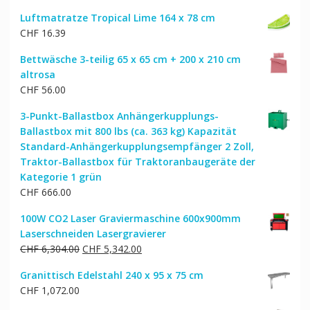
Luftmatratze Tropical Lime 164 x 78 cm
CHF
16.39
Bettwäsche 3-teilig 65 x 65 cm + 200 x 210 cm
altrosa
CHF
56.00
3-Punkt-Ballastbox Anhängerkupplungs-
Ballastbox mit 800 lbs (ca. 363 kg) Kapazität
Standard-Anhängerkupplungsempfänger 2 Zoll,
Traktor-Ballastbox für Traktoranbaugeräte der
Kategorie 1 grün
CHF
666.00
100W CO2 Laser Graviermaschine 600x900mm
Laserschneiden Lasergravierer
Ursprünglicher
Aktueller
CHF
6,304.00
CHF
5,342.00
Preis
Preis
Granittisch Edelstahl 240 x 95 x 75 cm
war:
ist:
CHF
1,072.00
CHF 6,304.00
CHF 5,342.00.