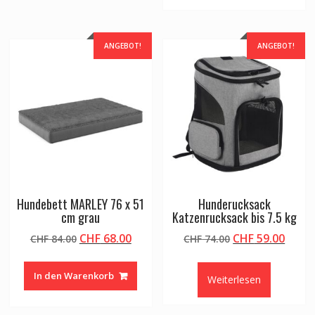
ANGEBOT!
ANGEBOT!
Hundebett MARLEY 76 x 51
Hunderucksack
cm grau
Katzenrucksack bis 7.5 kg
Ursprünglicher
Aktueller
Ursprünglicher
Aktue
CHF
68.00
CHF
59.00
CHF
84.00
CHF
74.00
Preis
Preis
Preis
Preis
war:
ist:
war:
ist:
In den Warenkorb
Weiterlesen
CHF 84.00
CHF 68.00.
CHF 74.00
CHF 5