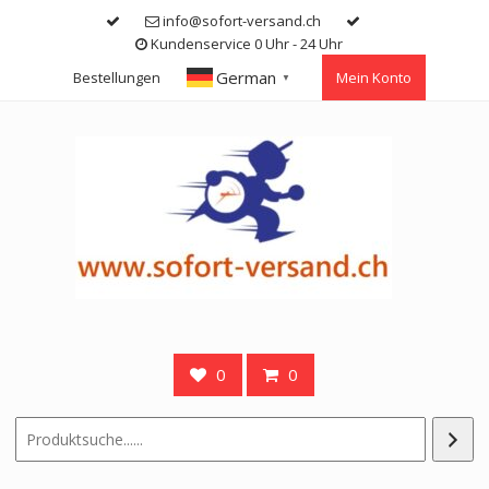
Skip
info@sofort-versand.ch
to
Kundenservice 0 Uhr - 24 Uhr
content
German
Bestellungen
Mein Konto
▼
0
0