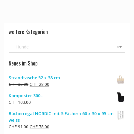
weitere Kategorien
Hunde
×
Neues im Shop
Strandtasche 52 x 38 cm
Ursprünglicher
Aktueller
CHF
35.00
CHF
28.00
Preis
Preis
Komposter 300L
war:
ist:
CHF
103.00
CHF 35.00
CHF 28.00.
Bücherregal NORDIC mit 5 Fächern 60 x 30 x 95 cm
weiss
Ursprünglicher
Aktueller
CHF
91.00
CHF
78.00
Preis
Preis