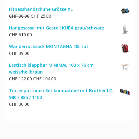
Fitnesshandschuhe Grösse XL
Ursprünglicher
Aktueller
CHF
30.00
CHF
25.00
Preis
Preis
Hängesessel mit Gestell KUBA grau/schwarz
war:
ist:
CHF
610.00
CHF 30.00
CHF 25.00.
Wanderrucksack MONTAGNA 40L rot
CHF
39.00
Esstisch klappbar MINIMAL 103 x 76 cm
weiss/hellbraun
Ursprünglicher
Aktueller
CHF
122.00
CHF
104.00
Preis
Preis
Tintenpatronen Set kompatibel mit Brother LC-
war:
ist:
980 / 985 / 1100
CHF 122.00
CHF 104.00.
CHF
30.00