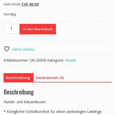
Ursprünglicher
Aktueller
CHF
99.00
CHF
80.00
Preis
Preis
Vorrätig
war:
ist:
CHF 99.00
CHF 80.00.
Hundebett
In den Warenkorb
BECKY
111
x
89
Add to wishlist
cm
grau
Artikelnummer:
SN-25056
Kategorie:
Hunde
Menge
Beschreibung
Rezensionen (0)
Beschreibung
Hunde- und Katzenkissen
* Königlicher Schlafkomfort für deine vierbeinigen Lieblinge