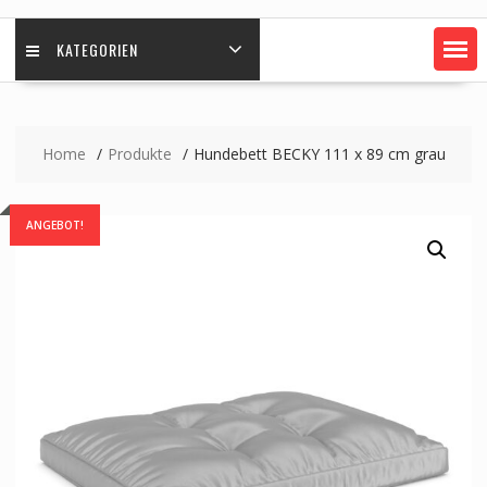
KATEGORIEN
Home
Produkte
Hundebett BECKY 111 x 89 cm grau
ANGEBOT!