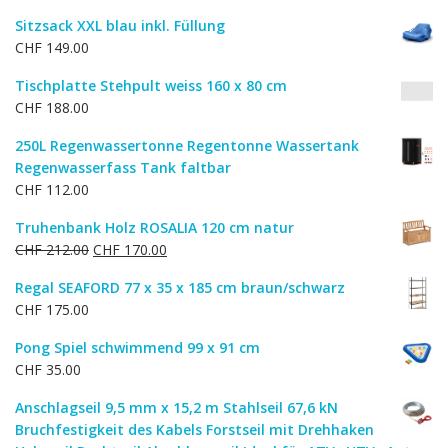
Preis
Preis
Sitzsack XXL blau inkl. Füllung
war:
ist:
CHF
149.00
CHF 107.00
CHF 86.00.
Tischplatte Stehpult weiss 160 x 80 cm
CHF
188.00
250L Regenwassertonne Regentonne Wassertank
Regenwasserfass Tank faltbar
CHF
112.00
Truhenbank Holz ROSALIA 120 cm natur
Ursprünglicher
Aktueller
CHF
212.00
CHF
170.00
Preis
Preis
Regal SEAFORD 77 x 35 x 185 cm braun/schwarz
war:
ist:
CHF
175.00
CHF 212.00
CHF 170.00.
Pong Spiel schwimmend 99 x 91 cm
CHF
35.00
Anschlagseil 9,5 mm x 15,2 m Stahlseil 67,6 kN
Bruchfestigkeit des Kabels Forstseil mit Drehhaken