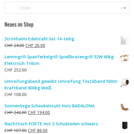
HDMI
×
Neues im Shop
Strohhalm Edelstahl Set 14-teilig
Ursprünglicher
Aktueller
CHF
24.00
CHF
20.00
Preis
Preis
Lammgrill Spanferkelgrill Spießbratengrill 52W 60kg
war:
ist:
Elektrisch 116cm
CHF 24.00
CHF 20.00.
CHF
252.00
Umreifungsband gewebt Umreifung Textilband 500m
Kraftband 800kg Weiß
CHF
108.00
Sonnenliege Schaukelstuhl Holz BADALONA
Ursprünglicher
Aktueller
CHF
242.00
CHF
194.00
Preis
Preis
Nachttisch FORTE mit 3 Schubladen schwarz
war:
ist:
Ursprünglicher
Aktueller
CHF
107.00
CHF
86.00
CHF 242.00
CHF 194.00.