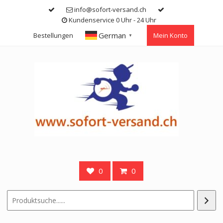
Skip
info@sofort-versand.ch
to
Kundenservice 0 Uhr - 24 Uhr
content
German
Bestellungen
Mein Konto
▼
0
0