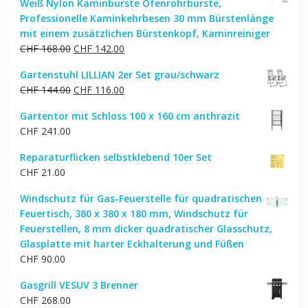
Weiß Nylon Kaminbürste Ofenrohrbürste,
Professionelle Kaminkehrbesen 30 mm Bürstenlänge
mit einem zusätzlichen Bürstenkopf, Kaminreiniger
Ursprünglicher
Aktueller
CHF
168.00
CHF
142.00
Preis
Preis
Gartenstuhl LILLIAN 2er Set grau/schwarz
war:
ist:
Ursprünglicher
Aktueller
CHF
144.00
CHF
116.00
CHF 168.00
CHF 142.00.
Preis
Preis
Gartentor mit Schloss 100 x 160 cm anthrazit
war:
ist:
CHF
241.00
CHF 144.00
CHF 116.00.
Reparaturflicken selbstklebend 10er Set
CHF
21.00
Windschutz für Gas-Feuerstelle für quadratischen
Feuertisch, 380 x 380 x 180 mm, Windschutz für
Feuerstellen, 8 mm dicker quadratischer Glasschutz,
Glasplatte mit harter Eckhalterung und Füßen
CHF
90.00
Gasgrill VESUV 3 Brenner
CHF
268.00