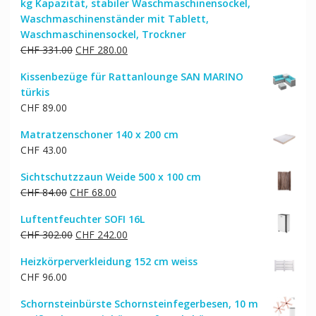
kg Kapazität, stabiler Waschmaschinensockel,
Waschmaschinenständer mit Tablett,
Waschmaschinensockel, Trockner
Ursprünglicher
Aktueller
CHF
331.00
CHF
280.00
Preis
Preis
Kissenbezüge für Rattanlounge SAN MARINO
war:
ist:
türkis
CHF 331.00
CHF 280.00.
CHF
89.00
Matratzenschoner 140 x 200 cm
CHF
43.00
Sichtschutzzaun Weide 500 x 100 cm
Ursprünglicher
Aktueller
CHF
84.00
CHF
68.00
Preis
Preis
Luftentfeuchter SOFI 16L
war:
ist:
Ursprünglicher
Aktueller
CHF
302.00
CHF
242.00
CHF 84.00
CHF 68.00.
Preis
Preis
Heizkörperverkleidung 152 cm weiss
war:
ist:
CHF
96.00
CHF 302.00
CHF 242.00.
Schornsteinbürste Schornsteinfegerbesen, 10 m