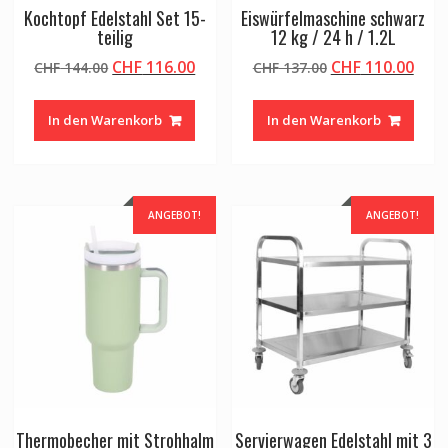
Kochtopf Edelstahl Set 15-
Eiswürfelmaschine schwarz
teilig
12 kg / 24 h / 1.2L
Ursprünglicher
Aktueller
Ursprünglicher
Aktu
CHF
116.00
CHF
110.00
CHF
144.00
CHF
137.00
Preis
Preis
Preis
Prei
war:
ist:
war:
ist:
In den Warenkorb
In den Warenkorb
CHF 144.00
CHF 116.00.
CHF 137.00
CHF 
ANGEBOT!
ANGEBOT!
Thermobecher mit Strohhalm
Servierwagen Edelstahl mit 3