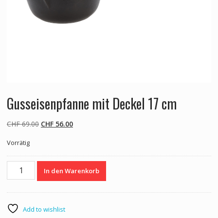
Gusseisenpfanne mit Deckel 17 cm
Ursprünglicher
Aktueller
CHF
69.00
CHF
56.00
Preis
Preis
Vorrätig
war:
ist:
CHF 69.00
CHF 56.00.
Gusseisenpfanne
In den Warenkorb
mit
Deckel
17
cm
Add to wishlist