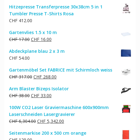
Hitzepresse Transferpresse 30x38cm 5 in 1
Tumbler Presse T-Shirts Rosa
CHF
412.00
Gartenvlies 1.5 x 10 m
Ursprünglicher
Aktueller
CHF
17.00
CHF
16.00
Preis
Preis
Abdeckplane blau 2 x 3 m
war:
ist:
CHF
54.00
CHF 17.00
CHF 16.00.
Gartenmöbel Set FABRICE mit Schirmloch weiss
Ursprünglicher
Aktueller
CHF
317.00
CHF
268.00
Preis
Preis
Arm Blaster Bizeps Isolator
war:
ist:
Ursprünglicher
Aktueller
CHF
38.00
CHF
33.00
CHF 317.00
CHF 268.00.
Preis
Preis
100W CO2 Laser Graviermaschine 600x900mm
war:
ist:
Laserschneiden Lasergravierer
CHF 38.00
CHF 33.00.
Ursprünglicher
Aktueller
CHF
6,304.00
CHF
5,342.00
Preis
Preis
Seitenmarkise 200 x 500 cm orange
war:
ist:
CHF
129.00