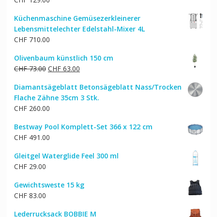
CHF 6,304.00
CHF 5,342.00.
Küchenmaschine Gemüsezerkleinerer
Lebensmittelechter Edelstahl-Mixer 4L
CHF
710.00
Olivenbaum künstlich 150 cm
Ursprünglicher
Aktueller
CHF
73.00
CHF
63.00
Preis
Preis
Diamantsägeblatt Betonsägeblatt Nass/Trocken
war:
ist:
Flache Zähne 35cm 3 Stk.
CHF 73.00
CHF 63.00.
CHF
260.00
Bestway Pool Komplett-Set 366 x 122 cm
CHF
491.00
Gleitgel Waterglide Feel 300 ml
CHF
29.00
Gewichtsweste 15 kg
CHF
83.00
Lederrucksack BOBBIE M