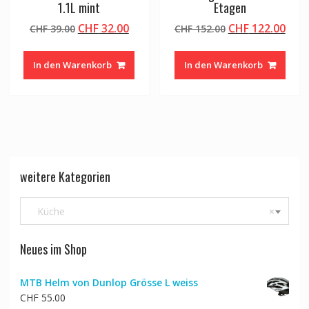
1.1L mint
Etagen
Ursprünglicher
Aktueller
Ursprünglicher
Aktu
CHF
32.00
CHF
122.00
CHF
39.00
CHF
152.00
Preis
Preis
Preis
Prei
war:
ist:
war:
ist:
In den Warenkorb
In den Warenkorb
CHF 39.00
CHF 32.00.
CHF 152.00
CHF 
weitere Kategorien
Küche
×
Neues im Shop
MTB Helm von Dunlop Grösse L weiss
CHF
55.00