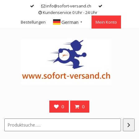
Skip
info@sofort-versand.ch
to
Kundenservice 0 Uhr - 24 Uhr
content
German
Bestellungen
Mein Konto
▼
0
0