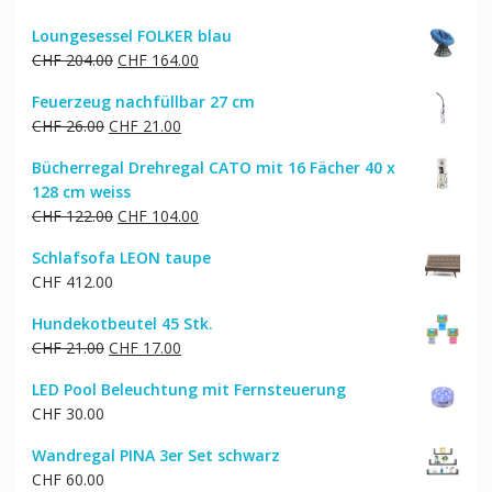
Loungesessel FOLKER blau
Ursprünglicher
Aktueller
CHF
204.00
CHF
164.00
Preis
Preis
Feuerzeug nachfüllbar 27 cm
war:
ist:
Ursprünglicher
Aktueller
CHF
26.00
CHF
21.00
CHF 204.00
CHF 164.00.
Preis
Preis
Bücherregal Drehregal CATO mit 16 Fächer 40 x
war:
ist:
128 cm weiss
CHF 26.00
CHF 21.00.
Ursprünglicher
Aktueller
CHF
122.00
CHF
104.00
Preis
Preis
Schlafsofa LEON taupe
war:
ist:
CHF
412.00
CHF 122.00
CHF 104.00.
Hundekotbeutel 45 Stk.
Ursprünglicher
Aktueller
CHF
21.00
CHF
17.00
Preis
Preis
LED Pool Beleuchtung mit Fernsteuerung
war:
ist:
CHF
30.00
CHF 21.00
CHF 17.00.
Wandregal PINA 3er Set schwarz
CHF
60.00