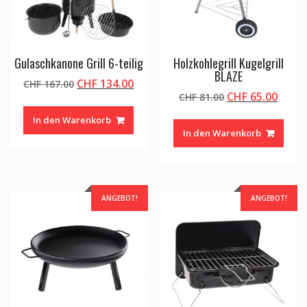
Gulaschkanone Grill 6-teilig
Holzkohlegrill Kugelgrill
BLAZE
Ursprünglicher
Aktueller
CHF
134.00
CHF
167.00
Ursprünglicher
Aktue
CHF
65.00
Preis
Preis
CHF
81.00
Preis
Preis
war:
ist:
In den Warenkorb
war:
ist:
CHF 167.00
CHF 134.00.
In den Warenkorb
CHF 81.00
CHF 6
ANGEBOT!
ANGEBOT!