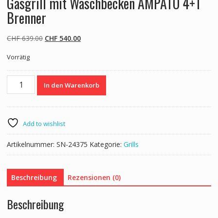
Gasgrill mit Waschbecken AMPATO 4+1
Brenner
Ursprünglicher
Aktueller
CHF
639.00
CHF
540.00
Preis
Preis
Vorrätig
war:
ist:
CHF 639.00
CHF 540.00.
Gasgrill
In den Warenkorb
mit
Waschbecken
AMPATO
4+1
Add to wishlist
Brenner
Menge
Artikelnummer:
SN-24375
Kategorie:
Grills
Beschreibung
Rezensionen (0)
Beschreibung