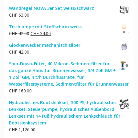
Wandregal NOVA 3er Set weiss/schwarz
CHF
63.00
Tischlampe mit Stoffschirm weiss
Ursprünglicher
Aktueller
CHF
42.00
CHF
34.00
Preis
Preis
Glockenwecker mechanisch silber
war:
ist:
CHF
42.00
CHF 42.00
CHF 34.00.
Spin-Down-Filter, 40 Mikron-Sedimentfilter für
das ganze Haus für Brunnenwasser, 3/4 Zoll GM +
1 Zoll GM, 4 t/h Durchflussrate, für
Wasserfiltersysteme, Sedimentfilter für Brunnenwasser
CHF
160.00
Hydraulisches Bootslenkset, 300 PS, hydraulisches
Lenkset, Steuerpumpe, hydraulisches Außenbord-
Lenkset mit 14 Fuß hydraulischem Lenkschlauch für
Bootslenksystem
CHF
1,126.00