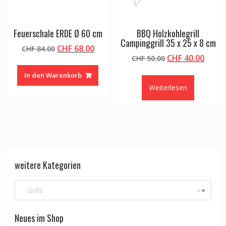
Feuerschale ERDE Ø 60 cm
BBQ Holzkohlegrill
Campinggrill 35 x 25 x 8 cm
Ursprünglicher
Aktueller
CHF
68.00
CHF
84.00
Ursprünglicher
Aktue
CHF
40.00
Preis
Preis
CHF
50.00
Preis
Preis
war:
ist:
In den Warenkorb
war:
ist:
CHF 84.00
CHF 68.00.
Weiterlesen
CHF 50.00
CHF 4
weitere Kategorien
Grills
×
Neues im Shop