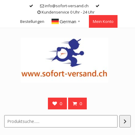
Skip
info@sofort-versand.ch
to
Kundenservice 0 Uhr - 24 Uhr
content
German
Bestellungen
Mein Konto
▼
0
0