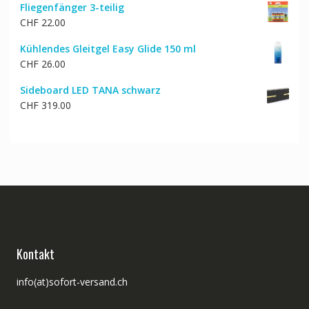
Fliegenfänger 3-teilig
CHF
22.00
Kühlendes Gleitgel Easy Glide 150 ml
CHF
26.00
Sideboard LED TANA schwarz
CHF
319.00
Kontakt
info(at)sofort-versand.ch