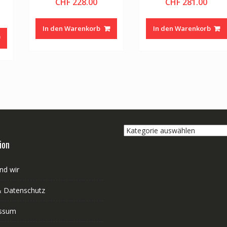
CHF
228.00
CHF
281.00
In den Warenkorb
In den Warenkorb
Kategorie
auswählen
ion
nd wir
 Datenschutz
ssum