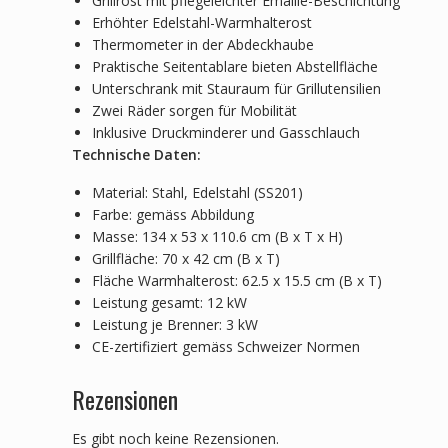
Grillrost mit pflegeleichter Emaille-Beschichtung
Erhöhter Edelstahl-Warmhalterost
Thermometer in der Abdeckhaube
Praktische Seitentablare bieten Abstellfläche
Unterschrank mit Stauraum für Grillutensilien
Zwei Räder sorgen für Mobilität
Inklusive Druckminderer und Gasschlauch
Technische Daten:
Material: Stahl, Edelstahl (SS201)
Farbe: gemäss Abbildung
Masse: 134 x 53 x 110.6 cm (B x T x H)
Grillfläche: 70 x 42 cm (B x T)
Fläche Warmhalterost: 62.5 x 15.5 cm (B x T)
Leistung gesamt: 12 kW
Leistung je Brenner: 3 kW
CE-zertifiziert gemäss Schweizer Normen
Rezensionen
Es gibt noch keine Rezensionen.