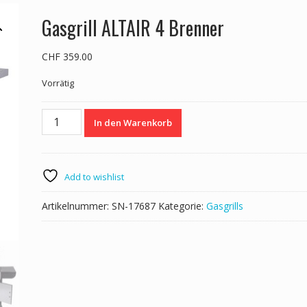
Gasgrill ALTAIR 4 Brenner
CHF
359.00
Vorrätig
Gasgrill
In den Warenkorb
ALTAIR
4
Brenner
Menge
Add to wishlist
Artikelnummer:
SN-17687
Kategorie:
Gasgrills