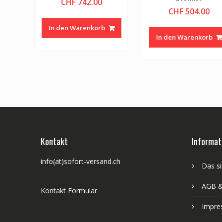
CHF
742.00
CHF
504.00
In den Warenkorb
In den Warenkorb
Kontakt
Informat
info(at)sofort-versand.ch
Das si
AGB &
Kontakt Formular
Impre