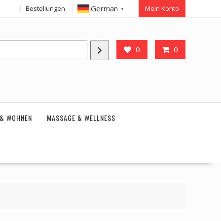
German
Bestellungen
Mein Konto
▼
0
0
 & WOHNEN
MASSAGE & WELLNESS