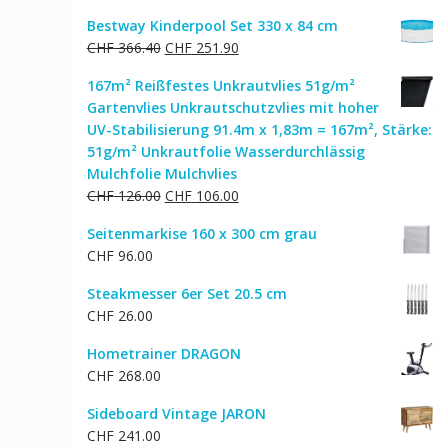
Bestway Kinderpool Set 330 x 84 cm
Ursprünglicher
Aktueller
CHF
366.40
CHF
251.90
Preis
Preis
167m² Reißfestes Unkrautvlies 51g/m²
war:
ist:
Gartenvlies Unkrautschutzvlies mit hoher
CHF 366.40
CHF 251.90.
UV-Stabilisierung 91.4m x 1,83m = 167m², Stärke:
51g/m² Unkrautfolie Wasserdurchlässig
Mulchfolie Mulchvlies
Ursprünglicher
Aktueller
CHF
126.00
CHF
106.00
Preis
Preis
Seitenmarkise 160 x 300 cm grau
war:
ist:
CHF
96.00
CHF 126.00
CHF 106.00.
Steakmesser 6er Set 20.5 cm
CHF
26.00
Hometrainer DRAGON
CHF
268.00
Sideboard Vintage JARON
CHF
241.00