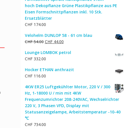
hoch Dekopflanze Grüne Plastikpflanze aus PE
Eisen Formschnittpflanzen inkl. 10 Stk.
Ersatzblätter
CHF
174.00
Velohelm DUNLOP 58 - 61 cm blau
Ursprünglicher
Aktueller
CHF
54.00
CHF
44.00
Preis
Preis
Lounge LOMBOK petrol
war:
ist:
CHF
332.00
CHF 54.00
CHF 44.00.
Hocker ETHAN anthrazit
CHF
116.00
4KW ER25 Luftgekühlter Motor, 220 V / 300
n
Hz, 1-18000 U / min mit 4KW
Frequenzumrichter 208-240VAC, Wechselrichter
220 V, 3 Phasen VFD, Display mit
Statusanzeigelampe, Arbeitstemperatur -10-40
℃
CHF
734.00