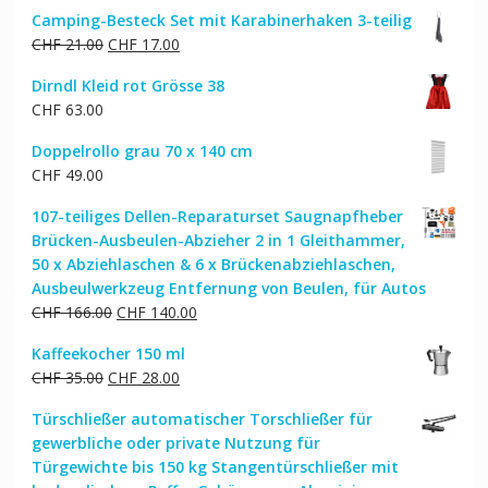
Preis
Preis
Camping-Besteck Set mit Karabinerhaken 3-teilig
war:
ist:
Ursprünglicher
Aktueller
CHF
21.00
CHF
17.00
CHF 35.00
CHF 31.00.
Preis
Preis
Dirndl Kleid rot Grösse 38
war:
ist:
CHF
63.00
CHF 21.00
CHF 17.00.
Doppelrollo grau 70 x 140 cm
CHF
49.00
107-teiliges Dellen-Reparaturset Saugnapfheber
Brücken-Ausbeulen-Abzieher 2 in 1 Gleithammer,
50 x Abziehlaschen & 6 x Brückenabziehlaschen,
Ausbeulwerkzeug Entfernung von Beulen, für Autos
Ursprünglicher
Aktueller
CHF
166.00
CHF
140.00
Preis
Preis
Kaffeekocher 150 ml
war:
ist:
Ursprünglicher
Aktueller
CHF
35.00
CHF
28.00
CHF 166.00
CHF 140.00.
Preis
Preis
Türschließer automatischer Torschließer für
war:
ist:
gewerbliche oder private Nutzung für
CHF 35.00
CHF 28.00.
Türgewichte bis 150 kg Stangentürschließer mit