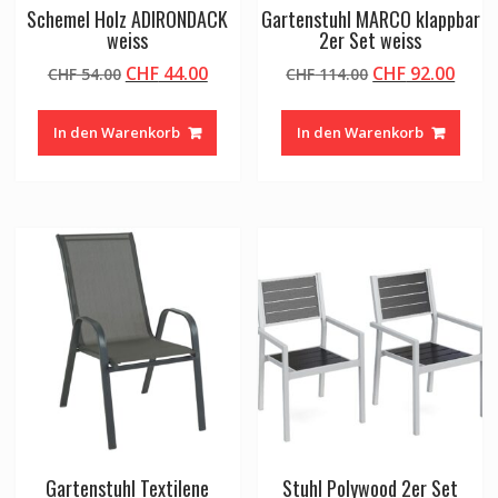
Schemel Holz ADIRONDACK
Gartenstuhl MARCO klappbar
weiss
2er Set weiss
Ursprünglicher
Aktueller
Ursprüngliche
Aktu
CHF
44.00
CHF
92.00
CHF
54.00
CHF
114.00
Preis
Preis
Preis
Preis
war:
ist:
war:
ist:
In den Warenkorb
In den Warenkorb
CHF 54.00
CHF 44.00.
CHF 114.00
CHF 9
Gartenstuhl Textilene
Stuhl Polywood 2er Set