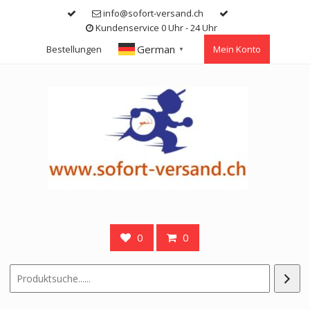
Skip
info@sofort-versand.ch
to
Kundenservice 0 Uhr - 24 Uhr
content
German
Bestellungen
Mein Konto
▼
0
0