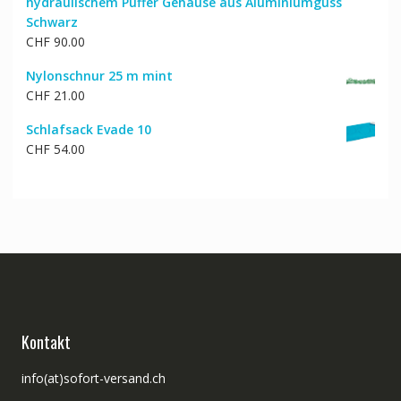
hydraulischem Puffer Gehäuse aus Aluminiumguss
Schwarz
CHF
90.00
Nylonschnur 25 m mint
CHF
21.00
Schlafsack Evade 10
CHF
54.00
Kontakt
info(at)sofort-versand.ch