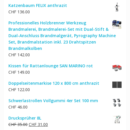
Katzenbaum FELIX anthrazit
CHF
136.00
Professionelles Holzbrenner Werkzeug
Brandmalerei, Brandmalerei-Set mit Dual-Stift &
Dual-Anschluss Brandmalgerät, Pyrography Machine
Set, Brandmalstation inkl. 23 Drahtspitzen
Brandmalkolben
CHF
142.00
Kissen für Rattanlounge SAN MARINO rot
CHF
149.00
Doppelseitenmarkise 120 x 800 cm anthrazit
CHF
122.00
Schwerlastrollen Vollgummi 4er Set 100 mm
CHF
46.00
Drucksprüher 8L
Ursprünglicher
Aktueller
CHF
35.00
CHF
31.00