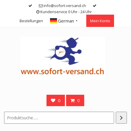
Skip
info@sofort-versand.ch
to
Kundenservice 0 Uhr - 24 Uhr
content
German
Bestellungen
Mein Konto
▼
0
0