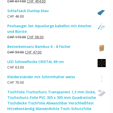
Ursprünglicher
Aktueller
CHF
617.00
CHF
494.00
Preis
Preis
Schlafsack Dunlop blau
war:
ist:
CHF
46.00
CHF 617.00
CHF 494.00.
Poolsauger Set AquaSurge kabellos mit Kescher
und Bürste
Ursprünglicher
Aktueller
CHF
115.00
CHF
98.00
Preis
Preis
Besteckeinsatz Bambus 6 - 8 Fächer
war:
ist:
Ursprünglicher
Aktueller
CHF
59.00
CHF
47.00
CHF 115.00
CHF 98.00.
Preis
Preis
LED Schneeflocke CRISTAL 69 cm
war:
ist:
CHF
63.00
CHF 59.00
CHF 47.00.
Kleiderständer mit Schirmhalter weiss
CHF
70.00
Tischfolie Tischschutz Transparent 1,5 mm Dicke,
Tischschutz-Folie PVC 305 x 305 mm Quadratische
Tischdecke Tischfolie Abwaschbar Verschleißfest
Hitzebeständig Wasserdichte Tisch-Schutzfolie