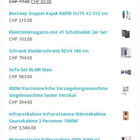
Ursprünglicher
Aktueller
CHF
77.00
CHF
65.00
Preis
Preis
Bestway Doppel-Kajak RAPID ELITE X2 312 cm
war:
ist:
CHF
215.00
CHF 77.00
CHF 65.00.
Kleinteilemagazin mit 41 Schubladen 2er Set
CHF
103.00
Schrank Kleiderschrank REVA 180 cm
CHF
794.00
Sofa Set BLAIR blau
CHF
583.00
600W Kontinuierliche Versiegelungsmaschine
Siegelmaschine Sealer Vertikal
CHF
394.00
Infrarotkabine Infrarotsauna Wärmekabine
Saunakabine 2 Personen 1800W
CHF
3,560.00
Pneumatische Füllmaschine 1000-5000 ml