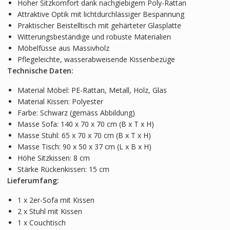
Hoher Sitzkomfort dank nachgiebigem Poly-Rattan
Attraktive Optik mit lichtdurchlässiger Bespannung
Praktischer Beistelltisch mit gehärteter Glasplatte
Witterungsbeständige und robuste Materialien
Möbelfüsse aus Massivholz
Pflegeleichte, wasserabweisende Kissenbezüge
Technische Daten:
Material Möbel: PE-Rattan, Metall, Holz, Glas
Material Kissen: Polyester
Farbe: Schwarz (gemäss Abbildung)
Masse Sofa: 140 x 70 x 70 cm (B x T x H)
Masse Stuhl: 65 x 70 x 70 cm (B x T x H)
Masse Tisch: 90 x 50 x 37 cm (L x B x H)
Höhe Sitzkissen: 8 cm
Stärke Rückenkissen: 15 cm
Lieferumfang:
1 x 2er-Sofa mit Kissen
2 x Stuhl mit Kissen
1 x Couchtisch