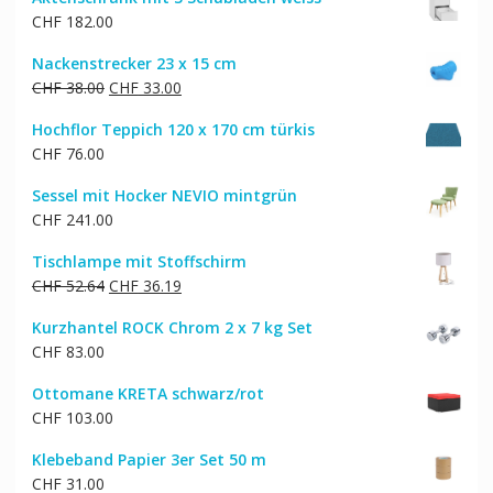
war:
ist:
CHF
182.00
CHF 872.00
CHF 698.00.
Nackenstrecker 23 x 15 cm
Ursprünglicher
Aktueller
CHF
38.00
CHF
33.00
Preis
Preis
Hochflor Teppich 120 x 170 cm türkis
war:
ist:
CHF
76.00
CHF 38.00
CHF 33.00.
Sessel mit Hocker NEVIO mintgrün
CHF
241.00
Tischlampe mit Stoffschirm
Ursprünglicher
Aktueller
CHF
52.64
CHF
36.19
Preis
Preis
Kurzhantel ROCK Chrom 2 x 7 kg Set
war:
ist:
CHF
83.00
CHF 52.64
CHF 36.19.
Ottomane KRETA schwarz/rot
CHF
103.00
Klebeband Papier 3er Set 50 m
CHF
31.00