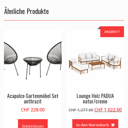
Ähnliche Produkte
ANGEBOT!
Acapulco Gartenmöbel Set
Lounge Holz PADUA
anthrazit
natur/creme
Ursprünglicher
Ak
CHF
228.00
CHF
1,022.00
CHF
1,277.00
Preis
Pr
war:
ist
In den Warenkorb
Weiterlesen