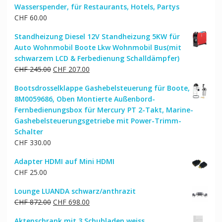
Wasserspender, für Restaurants, Hotels, Partys
CHF
60.00
Standheizung Diesel 12V Standheizung 5KW für
Auto Wohnmobil Boote Lkw Wohnmobil Bus(mit
schwarzem LCD & Ferbedienung Schalldämpfer)
Ursprünglicher
Aktueller
CHF
245.00
CHF
207.00
Preis
Preis
Bootsdrosselklappe Gashebelsteuerung für Boote,
war:
ist:
8M0059686, Oben Montierte Außenbord-
CHF 245.00
CHF 207.00.
Fernbedienungsbox für Mercury PT 2-Takt, Marine-
Gashebelsteuerungsgetriebe mit Power-Trimm-
Schalter
CHF
330.00
Adapter HDMI auf Mini HDMI
CHF
25.00
Lounge LUANDA schwarz/anthrazit
Ursprünglicher
Aktueller
CHF
872.00
CHF
698.00
Preis
Preis
Aktenschrank mit 3 Schubladen weiss