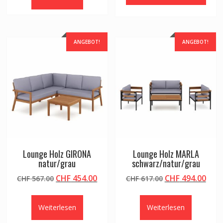
CHF 1,277.00
CH
ANGEBOT!
ANGEBOT!
Lounge Holz GIRONA
Lounge Holz MARLA
natur/grau
schwarz/natur/grau
Ursprünglicher
Aktueller
Ursprünglicher
Aktu
CHF
454.00
CHF
494.00
CHF
567.00
CHF
617.00
Preis
Preis
Preis
Prei
war:
ist:
war:
ist:
Weiterlesen
Weiterlesen
CHF 567.00
CHF 454.00.
CHF 617.00
CHF 