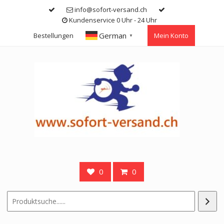
Skip
info@sofort-versand.ch
to
Kundenservice 0 Uhr - 24 Uhr
content
German
Bestellungen
Mein Konto
▼
0
0