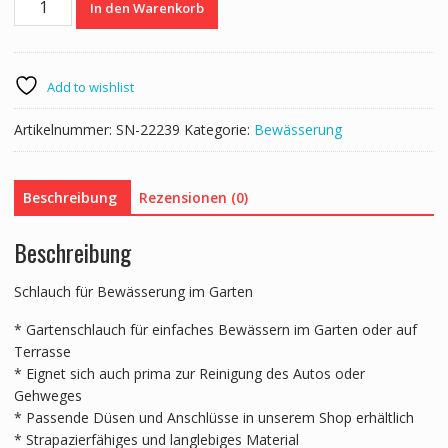
In den Warenkorb
15
m
/
⌀13
Add to wishlist
mm
Menge
Artikelnummer:
SN-22239
Kategorie:
Bewässerung
Beschreibung
Rezensionen (0)
Beschreibung
Schlauch für Bewässerung im Garten
* Gartenschlauch für einfaches Bewässern im Garten oder auf
Terrasse
* Eignet sich auch prima zur Reinigung des Autos oder
Gehweges
* Passende Düsen und Anschlüsse in unserem Shop erhältlich
* Strapazierfähiges und langlebiges Material