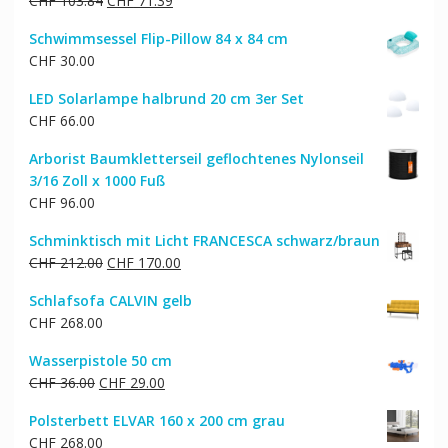
CHF
103.84
CHF
71.39
Preis
Preis
Schwimmsessel Flip-Pillow 84 x 84 cm
war:
ist:
CHF
30.00
CHF 103.84
CHF 71.39.
LED Solarlampe halbrund 20 cm 3er Set
CHF
66.00
Arborist Baumkletterseil geflochtenes Nylonseil
3/16 Zoll x 1000 Fuß
CHF
96.00
Schminktisch mit Licht FRANCESCA schwarz/braun
Ursprünglicher
Aktueller
CHF
212.00
CHF
170.00
Preis
Preis
Schlafsofa CALVIN gelb
war:
ist:
CHF
268.00
CHF 212.00
CHF 170.00.
Wasserpistole 50 cm
Ursprünglicher
Aktueller
CHF
36.00
CHF
29.00
Preis
Preis
Polsterbett ELVAR 160 x 200 cm grau
war:
ist:
CHF
268.00
CHF 36.00
CHF 29.00.