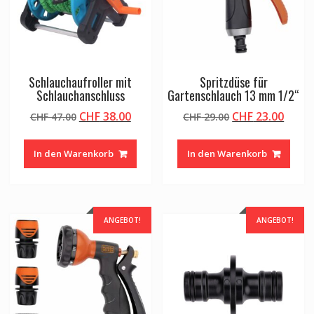
Schlauchaufroller mit
Spritzdüse für
Schlauchanschluss
Gartenschlauch 13 mm 1/2“
Ursprünglicher
Aktueller
Ursprünglicher
Aktue
CHF
38.00
CHF
23.00
CHF
47.00
CHF
29.00
Preis
Preis
Preis
Preis
war:
ist:
war:
ist:
In den Warenkorb
In den Warenkorb
CHF 47.00
CHF 38.00.
CHF 29.00
CHF 2
ANGEBOT!
ANGEBOT!