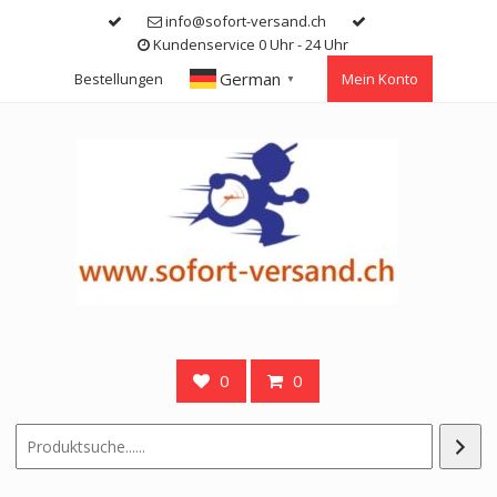
Skip
info@sofort-versand.ch
to
Kundenservice 0 Uhr - 24 Uhr
content
German
Bestellungen
Mein Konto
▼
0
0