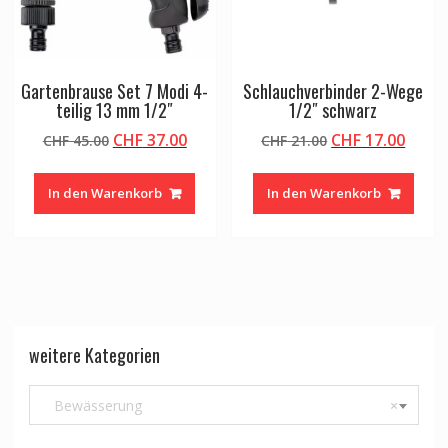
Gartenbrause Set 7 Modi 4-
Schlauchverbinder 2-Wege
teilig 13 mm 1/2″
1/2″ schwarz
Ursprünglicher
Aktueller
Ursprünglicher
Aktue
CHF
37.00
CHF
17.00
CHF
45.00
CHF
21.00
Preis
Preis
Preis
Preis
war:
ist:
war:
ist:
In den Warenkorb
In den Warenkorb
CHF 45.00
CHF 37.00.
CHF 21.00
CHF 1
weitere Kategorien
Bewässerung
×