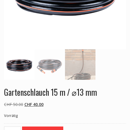
Gartenschlauch 15 m / ⌀13 mm
Ursprünglicher
Aktueller
CHF
50.00
CHF
40.00
Preis
Preis
Vorrätig
war:
ist:
CHF 50.00
CHF 40.00.
Gartenschlauch