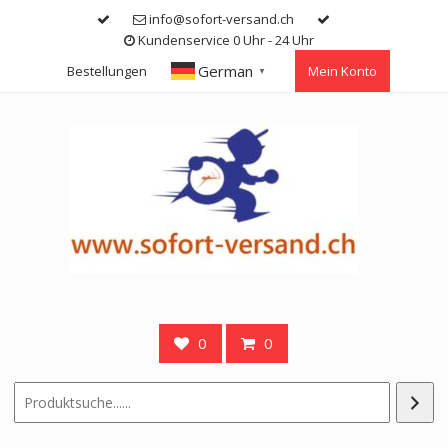
Skip
info@sofort-versand.ch
to
Kundenservice 0 Uhr - 24 Uhr
content
German
Bestellungen
Mein Konto
▼
0
0