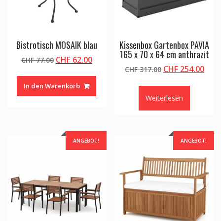
Bistrotisch MOSAIK blau
Kissenbox Gartenbox PAVIA
165 x 70 x 64 cm anthrazit
Ursprünglicher
Aktueller
CHF
62.00
CHF
77.00
Ursprünglicher
Aktu
CHF
254.00
Preis
Preis
CHF
317.00
Preis
Prei
war:
ist:
In den Warenkorb
war:
ist:
CHF 77.00
CHF 62.00.
Weiterlesen
CHF 317.00
CHF 
ANGEBOT!
ANGEBOT!