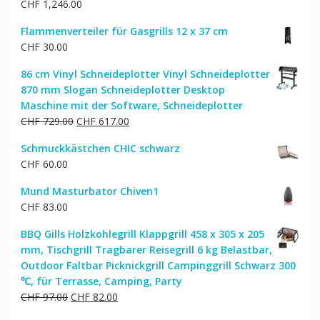
CHF
1,246.00
Flammenverteiler für Gasgrills 12 x 37 cm
CHF
30.00
86 cm Vinyl Schneideplotter Vinyl Schneideplotter
870 mm Slogan Schneideplotter Desktop
Maschine mit der Software, Schneideplotter
Ursprünglicher
Aktueller
CHF
729.00
CHF
617.00
Preis
Preis
Schmuckkästchen CHIC schwarz
war:
ist:
CHF
60.00
CHF 729.00
CHF 617.00.
Mund Masturbator Chiven1
CHF
83.00
BBQ Gills Holzkohlegrill Klappgrill 458 x 305 x 205
mm, Tischgrill Tragbarer Reisegrill 6 kg Belastbar,
Outdoor Faltbar Picknickgrill Campinggrill Schwarz 300
℃, für Terrasse, Camping, Party
Ursprünglicher
Aktueller
CHF
97.00
CHF
82.00
Preis
Preis