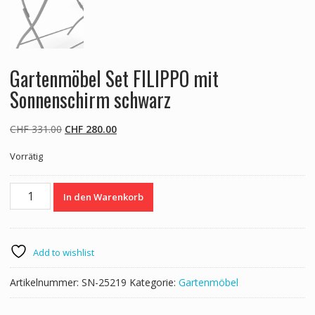
Gartenmöbel Set FILIPPO mit
Sonnenschirm schwarz
Ursprünglicher
Aktueller
CHF
331.00
CHF
280.00
Preis
Preis
Vorrätig
war:
ist:
CHF 331.00
CHF 280.00.
Gartenmöbel
In den Warenkorb
Set
FILIPPO
mit
Sonnenschirm
Add to wishlist
schwarz
Menge
Artikelnummer:
SN-25219
Kategorie:
Gartenmöbel