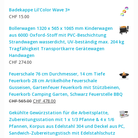
Badekappe Lil'Color Wave 3+
CHF
15.00
Bollerwagen 1320 x 565 x 1065 mm Kinderwagen
aus 600D Oxford-Stoff mit PVC-Beschichtung
Strandwagen wasserdicht, UV-beständig max. 204 kg
Tragfähigkeit Transportkarre Gerätewagen
Handwagen
CHF
274.00
Feuerschale 76 cm Durchmesser, 14 cm Tiefe
Feuerkorb 28 cm Artikelhöhe Feuerschale
Gusseisen, Gartenfeuer Feuerkorb mit Stützbeinen,
Feuerkorb Camping Garten, Schwarz Feuerstelle BBQ
Ursprünglicher
Aktueller
CHF
565.00
CHF
478.00
Preis
Preis
Gekühlte Gewürzstation für die Arbeitsplatte,
war:
ist:
Zubereitungsstation mit 1 x 1/3 Pfanne & 4 x 1/6
CHF 565.00
CHF 478.00.
Pfannen, Korpus aus Edelstahl 304 und Deckel aus PC,
Sandwich-Zubereitungstisch mit Edelstahlschutz