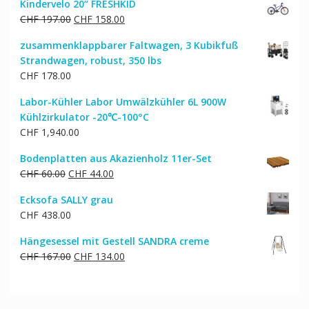
Kindervelo 20“ FRESHKID
war:
ist:
Ursprünglicher
Aktueller
CHF
197.00
CHF
158.00
CHF 97.00
CHF 82.00.
Preis
Preis
zusammenklappbarer Faltwagen, 3 Kubikfuß
war:
ist:
Strandwagen, robust, 350 lbs
CHF 197.00
CHF 158.00.
CHF
178.00
Labor-Kühler Labor Umwälzkühler 6L 900W
Kühlzirkulator -20℃-100°C
CHF
1,940.00
Bodenplatten aus Akazienholz 11er-Set
Ursprünglicher
Aktueller
CHF
60.00
CHF
44.00
Preis
Preis
Ecksofa SALLY grau
war:
ist:
CHF
438.00
CHF 60.00
CHF 44.00.
Hängesessel mit Gestell SANDRA creme
Ursprünglicher
Aktueller
CHF
167.00
CHF
134.00
Preis
Preis
war:
ist:
CHF 167.00
CHF 134.00.