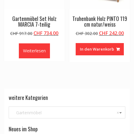
Gartenmöbel Set Holz
Truhenbank Holz PINTO 119
MARCIA 7-teilig
cm natur/weiss
Ursprünglicher
Aktueller
Ursprünglicher
Aktu
CHF
734.00
CHF
242.00
CHF
917.00
CHF
302.00
Preis
Preis
Preis
Prei
war:
ist:
war:
ist:
In den Warenkorb
Weiterlesen
CHF 917.00
CHF 734.00.
CHF 302.00
CHF 
weitere Kategorien
Gartenmöbel
×
Neues im Shop