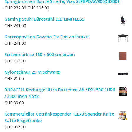
Springbrunnen Bunte Streife, Was SLPBPQAW900DBS001
Ursprünglicher
Aktueller
CHF
232.00
CHF
196.00
Preis
Preis
Gaming Stuhl Bürostuhl LED LIMITLESS
war:
ist:
CHF
241.00
CHF 232.00
CHF 196.00.
Gartenpavillon Gazebo 3 x 3 m anthrazit
CHF
241.00
Seitenmarkise 160 x 500 cm braun
CHF
103.00
Nylonschnur 25 m schwarz
CHF
21.00
DURACELL Recharge Ultra Batterien AA / DX1500 / HR6
/ 2500 mAh 4 Stk.
CHF
39.00
Kommerzieller Getränkespender 12Lx3 Spender Kalte
Säfte Eisgetränke
CHF
996.00