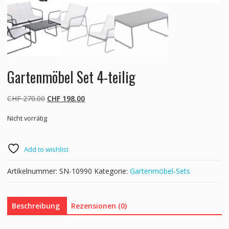
Gartenmöbel Set 4-teilig
Ursprünglicher
Aktueller
CHF
270.00
CHF
198.00
Preis
Preis
Nicht vorrätig
war:
ist:
CHF 270.00
CHF 198.00.
Add to wishlist
Artikelnummer:
SN-10990
Kategorie:
Gartenmöbel-Sets
Beschreibung
Rezensionen (0)