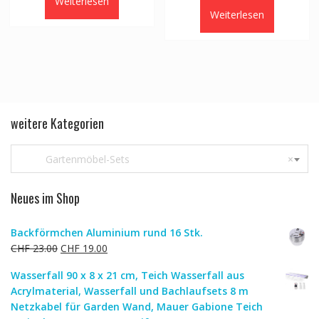
Weiterlesen
Weiterlesen
weitere Kategorien
Gartenmöbel-Sets
×
Neues im Shop
Backförmchen Aluminium rund 16 Stk.
Ursprünglicher
Aktueller
CHF
23.00
CHF
19.00
Preis
Preis
Wasserfall 90 x 8 x 21 cm, Teich Wasserfall aus
war:
ist:
Acrylmaterial, Wasserfall und Bachlaufsets 8 m
CHF 23.00
CHF 19.00.
Netzkabel für Garden Wand, Mauer Gabione Teich