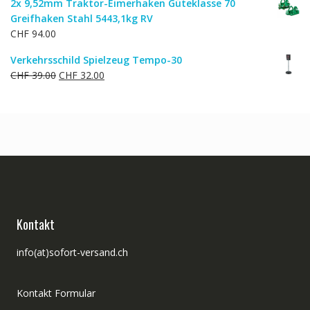
2x 9,52mm Traktor-Eimerhaken Güteklasse 70
Greifhaken Stahl 5443,1kg RV
CHF
94.00
Verkehrsschild Spielzeug Tempo-30
Ursprünglicher
Aktueller
CHF
39.00
CHF
32.00
Preis
Preis
war:
ist:
CHF 39.00
CHF 32.00.
Kontakt
info(at)sofort-versand.ch
Kontakt Formular