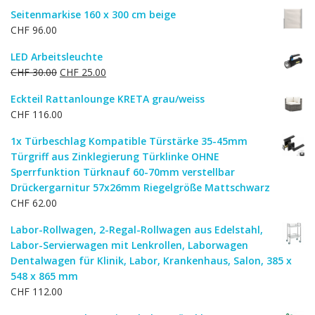
Seitenmarkise 160 x 300 cm beige
CHF
96.00
LED Arbeitsleuchte
Ursprünglicher
Aktueller
CHF
30.00
CHF
25.00
Preis
Preis
Eckteil Rattanlounge KRETA grau/weiss
war:
ist:
CHF
116.00
CHF 30.00
CHF 25.00.
1x Türbeschlag Kompatible Türstärke 35-45mm
Türgriff aus Zinklegierung Türklinke OHNE
Sperrfunktion Türknauf 60-70mm verstellbar
Drückergarnitur 57x26mm Riegelgröße Mattschwarz
CHF
62.00
Labor-Rollwagen, 2-Regal-Rollwagen aus Edelstahl,
Labor-Servierwagen mit Lenkrollen, Laborwagen
Dentalwagen für Klinik, Labor, Krankenhaus, Salon, 385 x
548 x 865 mm
CHF
112.00