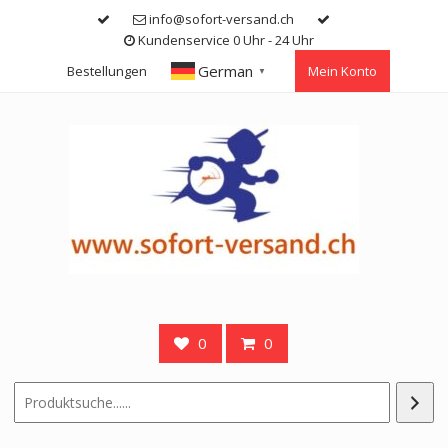
Skip
info@sofort-versand.ch
to
Kundenservice 0 Uhr - 24 Uhr
content
German
Bestellungen
Mein Konto
▼
0
0