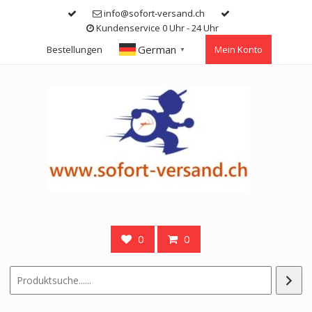
Skip
info@sofort-versand.ch
to
Kundenservice 0 Uhr - 24 Uhr
content
German
Bestellungen
Mein Konto
▼
0
0