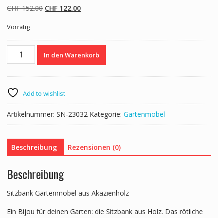
Ursprünglicher
Aktueller
CHF
152.00
CHF
122.00
Preis
Preis
Vorrätig
war:
ist:
CHF 152.00
CHF 122.00.
Gartenbank
In den Warenkorb
Holz
ODAN
118
cm
Add to wishlist
Menge
Artikelnummer:
SN-23032
Kategorie:
Gartenmöbel
Beschreibung
Rezensionen (0)
Beschreibung
Sitzbank Gartenmöbel aus Akazienholz
Ein Bijou für deinen Garten: die Sitzbank aus Holz. Das rötliche