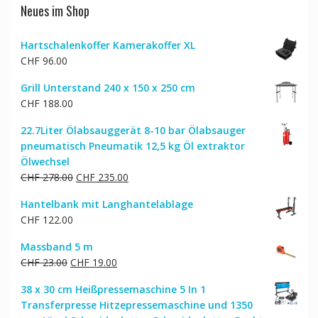
Neues im Shop
Hartschalenkoffer Kamerakoffer XL
CHF
96.00
Grill Unterstand 240 x 150 x 250 cm
CHF
188.00
22.7Liter Ölabsauggerät 8-10 bar Ölabsauger
pneumatisch Pneumatik 12,5 kg Öl extraktor
Ölwechsel
Ursprünglicher
Aktueller
CHF
278.00
CHF
235.00
Preis
Preis
Hantelbank mit Langhantelablage
war:
ist:
CHF
122.00
CHF 278.00
CHF 235.00.
Massband 5 m
Ursprünglicher
Aktueller
CHF
23.00
CHF
19.00
Preis
Preis
38 x 30 cm Heißpressemaschine 5 In 1
war:
ist:
Transferpresse Hitzepressemaschine und 1350
CHF 23.00
CHF 19.00.