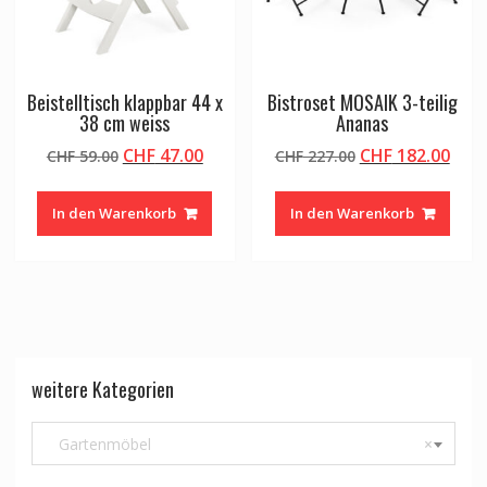
Beistelltisch klappbar 44 x
Bistroset MOSAIK 3-teilig
38 cm weiss
Ananas
Ursprünglicher
Aktueller
Ursprünglicher
Aktu
CHF
47.00
CHF
182.00
CHF
59.00
CHF
227.00
Preis
Preis
Preis
Prei
war:
ist:
war:
ist:
In den Warenkorb
In den Warenkorb
CHF 59.00
CHF 47.00.
CHF 227.00
CHF 
weitere Kategorien
Gartenmöbel
×