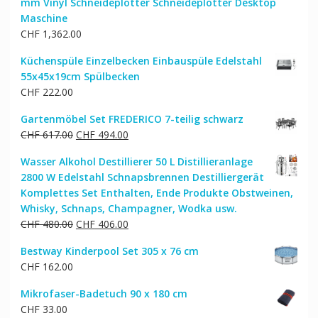
mm Vinyl Schneideplotter Schneideplotter Desktop
Maschine
CHF
1,362.00
Küchenspüle Einzelbecken Einbauspüle Edelstahl
55x45x19cm Spülbecken
CHF
222.00
Gartenmöbel Set FREDERICO 7-teilig schwarz
Ursprünglicher
Aktueller
CHF
617.00
CHF
494.00
Preis
Preis
Wasser Alkohol Destillierer 50 L Distillieranlage
war:
ist:
2800 W Edelstahl Schnapsbrennen Destilliergerät
CHF 617.00
CHF 494.00.
Komplettes Set Enthalten, Ende Produkte Obstweinen,
Whisky, Schnaps, Champagner, Wodka usw.
Ursprünglicher
Aktueller
CHF
480.00
CHF
406.00
Preis
Preis
Bestway Kinderpool Set 305 x 76 cm
war:
ist:
CHF
162.00
CHF 480.00
CHF 406.00.
Mikrofaser-Badetuch 90 x 180 cm
CHF
33.00