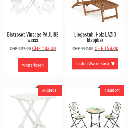
Bistroset Vintage PAULINE
Liegestuhl Holz LAZIO
weiss
klappbar
Ursprünglicher
Aktueller
Ursprünglicher
Aktu
CHF
182.00
CHF
158.00
CHF
227.00
CHF
197.00
Preis
Preis
Preis
Prei
war:
ist:
war:
ist:
In den Warenkorb
Weiterlesen
CHF 227.00
CHF 182.00.
CHF 197.00
CHF 
ANGEBOT!
ANGEBOT!