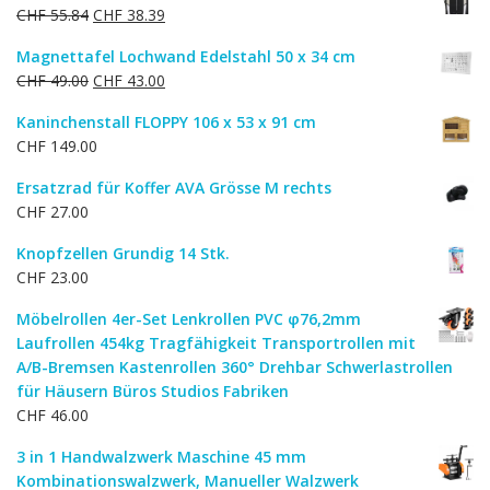
Ursprünglicher
Aktueller
CHF
55.84
CHF
38.39
Preis
Preis
Magnettafel Lochwand Edelstahl 50 x 34 cm
war:
ist:
Ursprünglicher
Aktueller
CHF
49.00
CHF
43.00
CHF 55.84
CHF 38.39.
Preis
Preis
Kaninchenstall FLOPPY 106 x 53 x 91 cm
war:
ist:
CHF
149.00
CHF 49.00
CHF 43.00.
Ersatzrad für Koffer AVA Grösse M rechts
CHF
27.00
Knopfzellen Grundig 14 Stk.
CHF
23.00
Möbelrollen 4er-Set Lenkrollen PVC φ76,2mm
Laufrollen 454kg Tragfähigkeit Transportrollen mit
A/B-Bremsen Kastenrollen 360° Drehbar Schwerlastrollen
für Häusern Büros Studios Fabriken
CHF
46.00
3 in 1 Handwalzwerk Maschine 45 mm
Kombinationswalzwerk, Manueller Walzwerk