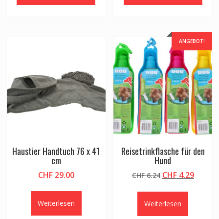
ANGEBOT!
Haustier Handtuch 76 x 41
Reisetrinkflasche für den
cm
Hund
Ursprünglicher
Aktuel
CHF
29.00
CHF
4.29
CHF
6.24
Preis
Preis
war:
ist:
Weiterlesen
Weiterlesen
CHF 6.24
CHF 4.