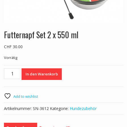
Futternapf Set 2 x 550 ml
CHF
30.00
Vorrätig
Futternapf
In den Warenkorb
Set
2
x
550
Add to wishlist
ml
Menge
Artikelnummer:
SN-3612
Kategorie:
Hundezubehör