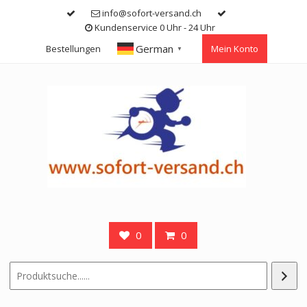
Skip
info@sofort-versand.ch
to
Kundenservice 0 Uhr - 24 Uhr
content
German
Bestellungen
Mein Konto
▼
0
0