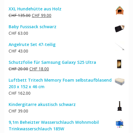
XXL Hundehütte aus Holz
Ursprünglicher
Aktueller
CHF
135.00
CHF
99.00
Preis
Preis
Baby Fusssack schwarz
war:
ist:
CHF
63.00
CHF 135.00
CHF 99.00.
Angelrute Set 47-teilig
CHF
43.00
Schutzfolie für Samsung Galaxy S25 Ultra
Ursprünglicher
Aktueller
CHF
20.00
CHF
18.00
Preis
Preis
Luftbett Tritech Memory Foam selbstaufblasend
war:
ist:
203 x 152 x 46 cm
CHF 20.00
CHF 18.00.
CHF
162.00
Kindergitarre akustisch schwarz
CHF
39.00
9,1m Beheizter Wasserschlauch Wohnmobil
Trinkwasserschlauch 185W