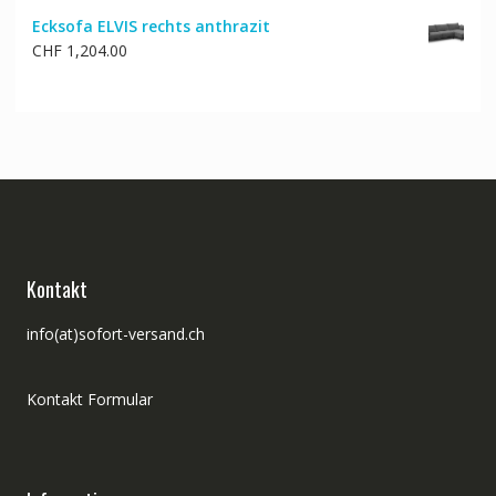
Preis
Preis
Ecksofa ELVIS rechts anthrazit
war:
ist:
CHF
1,204.00
CHF 173.00
CHF 146.00.
Kontakt
info(at)sofort-versand.ch
Kontakt Formular