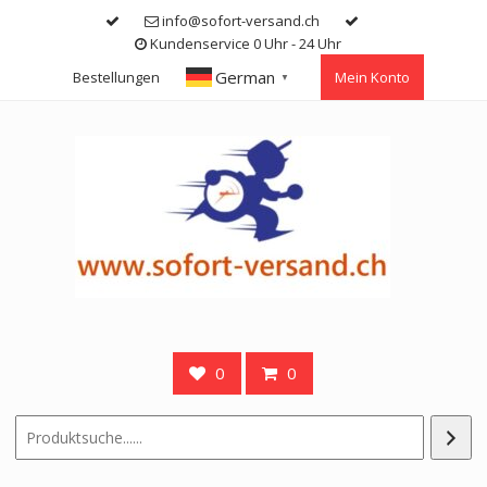
Skip
info@sofort-versand.ch
to
Kundenservice 0 Uhr - 24 Uhr
content
German
Bestellungen
Mein Konto
▼
0
0