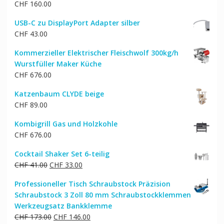
CHF
160.00
USB-C zu DisplayPort Adapter silber
CHF
43.00
Kommerzieller Elektrischer Fleischwolf 300kg/h
Wurstfüller Maker Küche
CHF
676.00
Katzenbaum CLYDE beige
CHF
89.00
Kombigrill Gas und Holzkohle
CHF
676.00
Cocktail Shaker Set 6-teilig
Ursprünglicher
Aktueller
CHF
41.00
CHF
33.00
Preis
Preis
Professioneller Tisch Schraubstock Präzision
war:
ist:
Schraubstock 3 Zoll 80 mm Schraubstockklemmen
CHF 41.00
CHF 33.00.
Werkzeugsatz Bankklemme
Ursprünglicher
Aktueller
CHF
173.00
CHF
146.00