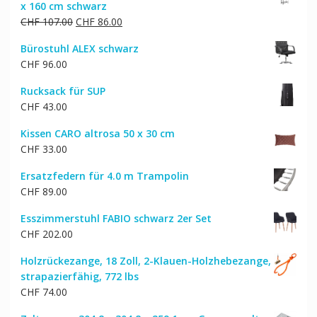
x 160 cm schwarz
Ursprünglicher
Aktueller
CHF
107.00
CHF
86.00
Preis
Preis
Bürostuhl ALEX schwarz
war:
ist:
CHF
96.00
CHF 107.00
CHF 86.00.
Rucksack für SUP
CHF
43.00
Kissen CARO altrosa 50 x 30 cm
CHF
33.00
Ersatzfedern für 4.0 m Trampolin
CHF
89.00
Esszimmerstuhl FABIO schwarz 2er Set
CHF
202.00
Holzrückezange, 18 Zoll, 2-Klauen-Holzhebezange,
strapazierfähig, 772 lbs
CHF
74.00