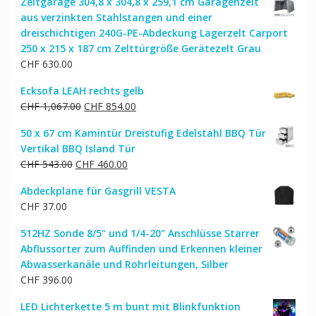
Zeltgarage 304,8 x 304,8 x 259,1 cm Garagenzelt
aus verzinkten Stahlstangen und einer
dreischichtigen 240G-PE-Abdeckung Lagerzelt Carport
250 x 215 x 187 cm Zelttürgröße Gerätezelt Grau
CHF
630.00
Ecksofa LEAH rechts gelb
Ursprünglicher
Aktueller
CHF
1,067.00
CHF
854.00
Preis
Preis
50 x 67 cm Kamintür Dreistufig Edelstahl BBQ Tür
war:
ist:
Vertikal BBQ Island Tür
CHF 1,067.00
CHF 854.00.
Ursprünglicher
Aktueller
CHF
543.00
CHF
460.00
Preis
Preis
Abdeckplane für Gasgrill VESTA
war:
ist:
CHF
37.00
CHF 543.00
CHF 460.00.
512HZ Sonde 8/5" und 1/4-20" Anschlüsse Starrer
Abflussorter zum Auffinden und Erkennen kleiner
Abwasserkanäle und Rohrleitungen, Silber
CHF
396.00
LED Lichterkette 5 m bunt mit Blinkfunktion