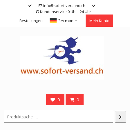
Skip
info@sofort-versand.ch
to
Kundenservice 0 Uhr - 24 Uhr
content
German
Bestellungen
Mein Konto
▼
0
0