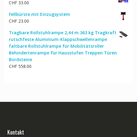
CHF
33.00
Fellbürste mit Einzugsystem
CHF
23.00
Tragbare Rollstuhlrampe 2,44 m 363 kg Tragkraft
rutschfeste Aluminium-Klappschwellenrampe
faltbare Rollstuhlrampe für Mobilitätsroller
Behindertenrampe für Hausstufen Treppen Türen
Bordsteine
CHF
558.00
Kontakt