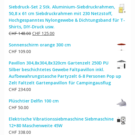
Siebdruck-Set 2 Stk. Aluminium-Siebdruckrahmen,
50,8 x 61 cm Siebdruckrahmen mit 230 Netzstoff,
Hochgespanntes Nylongewebe & Dichtungsband für T-
Shirts, DIY-Druck usw.
Ursprünglicher
Aktueller
CHF
148.00
CHF
125.00
Preis
Preis
Sonnenschirm orange 300 cm
war:
ist:
CHF
109.00
CHF 148.00
CHF 125.00.
Pavillon 304,8x304,8x320cm Gartenzelt 250D PU
Silber beschichtetes Gewebe Faltpavillon inkl.
Aufbewahrungstasche Partyzelt 6-8 Personen Pop up
Zelt Faltzelt Gartenpavillon für Campingausflug
CHF
234.00
Plüschtier Delfin 100 cm
CHF
50.00
Elektrische Vibrationssiebmaschine Siebmaschine
12+80 Maschenweite 45W
CHF
338.00