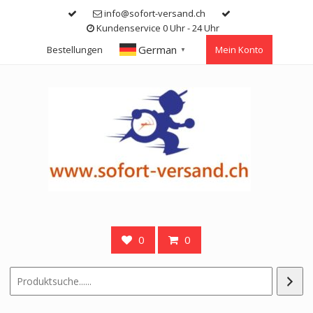
Skip
info@sofort-versand.ch
to
Kundenservice 0 Uhr - 24 Uhr
content
German
Bestellungen
Mein Konto
▼
0
0