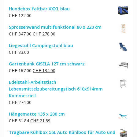
Hundebox faltbar XXXL blau
CHF
122.00
Sprossenwand multifunktional 80 x 220 cm
Ursprünglicher
Aktueller
CHF
347.00
CHF
278.00
Preis
Preis
Liegestuhl Campingstuhl blau
war:
ist:
CHF
83.00
CHF 347.00
CHF 278.00.
Gartenbank GISELA 127 cm schwarz
Ursprünglicher
Aktueller
CHF
167.00
CHF
134.00
Preis
Preis
Edelstahl-Arbeitstisch
war:
ist:
Lebensmittelzubereitungstisch 610x914mm
CHF 167.00
CHF 134.00.
Kommerziell
CHF
274.00
Hängematte 135 x 200 cm
Ursprünglicher
Aktueller
CHF
31.84
CHF
21.89
Preis
Preis
Tragbare Kühlbox 55L Auto Kühlbox für Auto und
war:
ist: