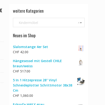
x
weitere Kategorien
Kindermöbel
×
Neues im Shop
Slalomstange 4er Set
CHF
42.00
Hängesessel mit Gestell CHILE
braun/weiss
CHF
517.00
5 In 1 Hitzepresse 28" Vinyl
Schneideplotter Schrittmotor 38x38
Cm
CHF
1,060.00
Ecksofa HAILY grau