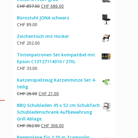
Ursprünglicher
Aktueller
CHF
857.00
CHF
686.00
Preis
Preis
Bürostuhl JONA schwarz
war:
ist:
CHF
89.00
CHF 857.00
CHF 686.00.
Zeichentisch mit Hocker
CHF
202.00
Tintenpatronen Set kompatibel mit
Epson C13T27114010 / 27XL
CHF
33.00
Katzenspielzeug Katzenminze Set 4-
teilig
Ursprünglicher
Aktueller
CHF
26.00
CHF
21.00
Preis
Preis
BBQ Schubladen 45 x 52 cm Schubfach
war:
ist:
Schubladenschrank Aufbewahrung
CHF 26.00
CHF 21.00.
Grill Ablage
Ursprünglicher
Aktueller
CHF
362.00
CHF
306.00
Preis
Preis
Regenplane für 3.35 m Trampolin