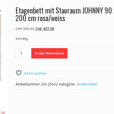
Etagenbett mit Stauraum JOHNNY 90 
200 cm rosa/weiss
Ursprünglicher
Aktueller
CHF
541.00
CHF
457.00
Preis
Preis
Vorrätig
war:
ist:
CHF 541.00
CHF 457.00.
Etagenbett
In den Warenkorb
mit
Stauraum
JOHNNY
90
Add to wishlist
x
200
Artikelnummer:
SN-25632
Kategorie:
Kindermöbel
cm
rosa/weiss
Menge