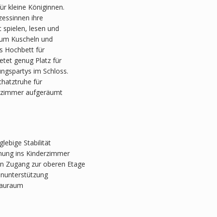
r kleine Königinnen.
zessinnen ihre
 spielen, lesen und
zum Kuscheln und
s Hochbett für
etet genug Platz für
ungspartys im Schloss.
chatztruhe für
derzimmer aufgeräumt
ebige Stabilität
mung ins Kinderzimmer
chen Zugang zur oberen Etage
enunterstützung
Stauraum