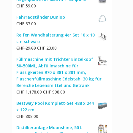
war:
ist:
CHF
59.00
CHF 362.00
CHF 306.00.
Fahrradständer Dunlop
CHF
37.00
Reifen Wandhalterung 4er Set 10 x 10
cm schwarz
Ursprünglicher
Aktueller
CHF
29.00
CHF
23.00
Preis
Preis
Füllmaschine mit Trichter Einzelkopf
war:
ist:
50-500ML, Abfüllmaschine für
CHF 29.00
CHF 23.00.
Flüssigkeiten 970 x 381 x 381 mm,
Flaschenfüllmaschine Edelstahl 30 kg für
Bereiche Lebensmittel und Getränk
Ursprünglicher
Aktueller
CHF
1,178.00
CHF
998.00
Preis
Preis
Bestway Pool Komplett-Set 488 x 244
war:
ist:
x 122 cm
CHF 1,178.00
CHF 998.00.
CHF
808.00
Distillieranlage Moonshine, 50 L