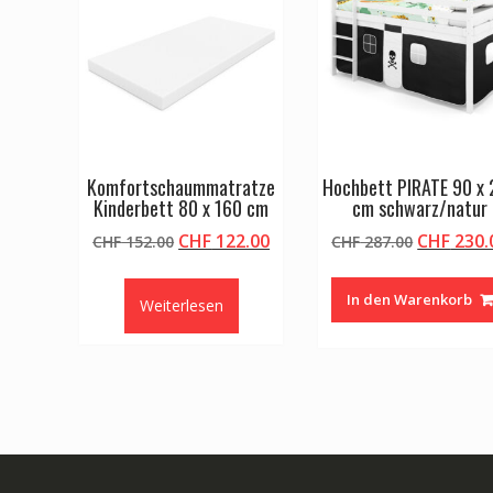
Komfortschaummatratze
Hochbett PIRATE 90 x
Kinderbett 80 x 160 cm
cm schwarz/natur
Ursprünglicher
Aktueller
Ursprüng
CHF
122.00
CHF
230.
CHF
152.00
CHF
287.00
Preis
Preis
Preis
war:
ist:
war:
In den Warenkorb
Weiterlesen
CHF 152.00
CHF 122.00.
CHF 287.