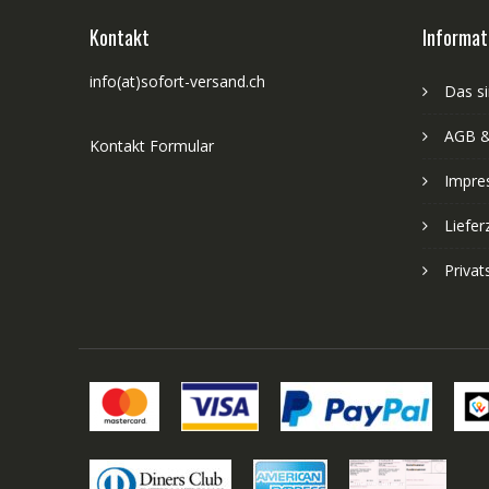
Kontakt
Informat
info(at)sofort-versand.ch
Das si
AGB &
Kontakt Formular
Impre
Liefer
Priva