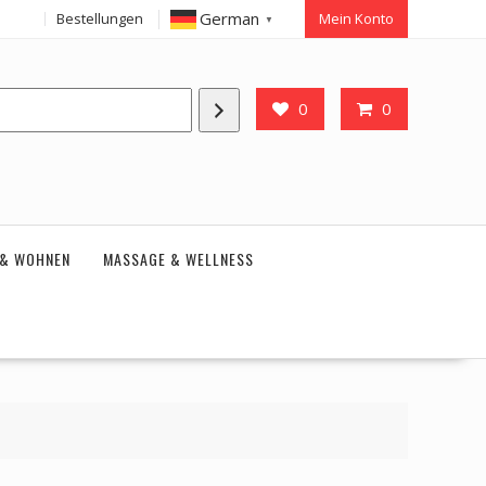
German
Bestellungen
Mein Konto
▼
0
0
 & WOHNEN
MASSAGE & WELLNESS