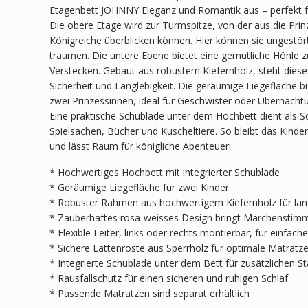
Etagenbett JOHNNY Eleganz und Romantik aus – perfekt fü
Die obere Etage wird zur Turmspitze, von der aus die Prin
Königreiche überblicken können. Hier können sie ungestört
träumen. Die untere Ebene bietet eine gemütliche Höhle 
Verstecken. Gebaut aus robustem Kiefernholz, steht diese
Sicherheit und Langlebigkeit. Die geräumige Liegefläche bi
zwei Prinzessinnen, ideal für Geschwister oder Übernacht
Eine praktische Schublade unter dem Hochbett dient als S
Spielsachen, Bücher und Kuscheltiere. So bleibt das Kin
und lässt Raum für königliche Abenteuer!
* Hochwertiges Hochbett mit integrierter Schublade
* Geräumige Liegefläche für zwei Kinder
* Robuster Rahmen aus hochwertigem Kiefernholz für langl
* Zauberhaftes rosa-weisses Design bringt Märchenstim
* Flexible Leiter, links oder rechts montierbar, für einfa
* Sichere Lattenroste aus Sperrholz für optimale Matratz
* Integrierte Schublade unter dem Bett für zusätzlichen 
* Rausfallschutz für einen sicheren und ruhigen Schlaf
* Passende Matratzen sind separat erhältlich