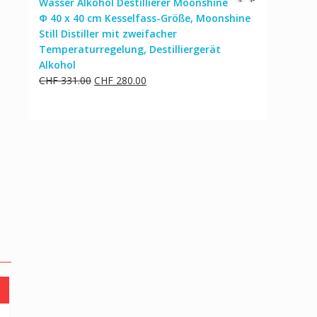
Wasser Alkohol Destillierer Moonshine
Φ 40 x 40 cm Kesselfass-Größe, Moonshine
Still Distiller mit zweifacher
Temperaturregelung, Destilliergerät
Alkohol
Ursprünglicher
Aktueller
CHF
331.00
CHF
280.00
Preis
Preis
war:
ist:
CHF 331.00
CHF 280.00.