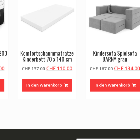
 200
Komfortschaummatratze
Kindersofa Spielsofa
Kinderbett 70 x 140 cm
BARNY grau
licher
Aktueller
Ursprünglicher
Aktueller
Ursprüngli
00
CHF
110.00
CHF
134.0
CHF
137.00
CHF
167.00
Preis
Preis
Preis
Preis
ist:
war:
ist:
war:
In den Warenkorb
In den Warenkorb
00
CHF 230.00.
CHF 137.00
CHF 110.00.
CHF 167.00