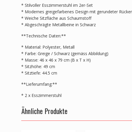
* Stilvoller Esszimmerstuhl im 2er-Set
* Modernes greigefarbenes Design mit gerundeter Rücke
* Weiche Sitzfläche aus Schaumstoff
* Abgeschrägte Metallbeine in Schwarz
**Technische Daten:**
* Material: Polyester, Metall
* Farbe: Greige / Schwarz (gemäss Abbildung)
* Masse: 46 x 46 x 79 cm (B x T x H)
* Sitzhöhe: 49 cm
* Sitztiefe: 44.5 cm
**Lieferumfang:**
* 2 x Esszimmerstuhl
Ähnliche Produkte