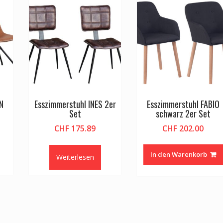
N
Esszimmerstuhl INES 2er
Esszimmerstuhl FABIO
Set
schwarz 2er Set
CHF
175.89
CHF
202.00
In den Warenkorb
Weiterlesen