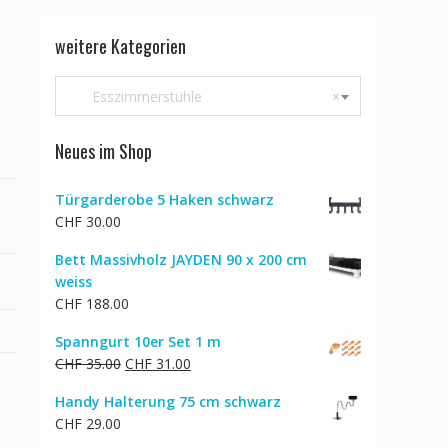
weitere Kategorien
Esszimmerstühle
×
Neues im Shop
Türgarderobe 5 Haken schwarz
CHF
30.00
Bett Massivholz JAYDEN 90 x 200 cm
weiss
CHF
188.00
Spanngurt 10er Set 1 m
Ursprünglicher
Aktueller
CHF
35.00
CHF
31.00
Preis
Preis
Handy Halterung 75 cm schwarz
war:
ist:
CHF
29.00
CHF 35.00
CHF 31.00.