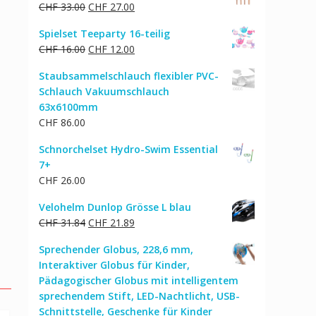
Ursprünglicher
Aktueller
CHF
33.00
CHF
27.00
Preis
Preis
Spielset Teeparty 16-teilig
war:
ist:
Ursprünglicher
Aktueller
CHF
16.00
CHF
12.00
CHF 33.00
CHF 27.00.
Preis
Preis
Staubsammelschlauch flexibler PVC-
war:
ist:
Schlauch Vakuumschlauch
CHF 16.00
CHF 12.00.
63x6100mm
CHF
86.00
Schnorchelset Hydro-Swim Essential
7+
CHF
26.00
Velohelm Dunlop Grösse L blau
Ursprünglicher
Aktueller
CHF
31.84
CHF
21.89
Preis
Preis
Sprechender Globus, 228,6 mm,
war:
ist:
Interaktiver Globus für Kinder,
CHF 31.84
CHF 21.89.
Pädagogischer Globus mit intelligentem
sprechendem Stift, LED-Nachtlicht, USB-
Schnittstelle, Geschenke für Kinder