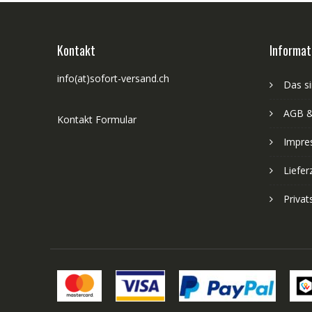
Kontakt
Informat
info(at)sofort-versand.ch
Das si
AGB &
Kontakt Formular
Impre
Liefer
Priva