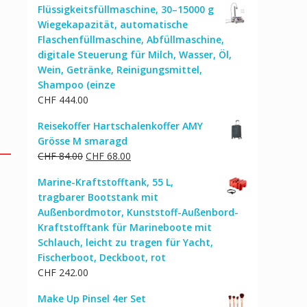
Flüssigkeitsfüllmaschine, 30–15000 g
Wiegekapazität, automatische
Flaschenfüllmaschine, Abfüllmaschine,
digitale Steuerung für Milch, Wasser, Öl,
Wein, Getränke, Reinigungsmittel,
Shampoo (einze
CHF
444.00
Reisekoffer Hartschalenkoffer AMY
Grösse M smaragd
Ursprünglicher
Aktueller
CHF
84.00
CHF
68.00
Preis
Preis
Marine-Kraftstofftank, 55 L,
war:
ist:
tragbarer Bootstank mit
CHF 84.00
CHF 68.00.
Außenbordmotor, Kunststoff-Außenbord-
Kraftstofftank für Marineboote mit
Schlauch, leicht zu tragen für Yacht,
Fischerboot, Deckboot, rot
CHF
242.00
Make Up Pinsel 4er Set