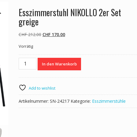
Esszimmerstuhl NIKOLLO 2er Set
greige
Ursprünglicher
Aktueller
CHF
212.00
CHF
170.00
Preis
Preis
Vorrätig
war:
ist:
CHF 212.00
CHF 170.00.
Esszimmerstuhl
In den Warenkorb
NIKOLLO
2er
Set
greige
Add to wishlist
Menge
Artikelnummer:
SN-24217
Kategorie:
Esszimmerstühle