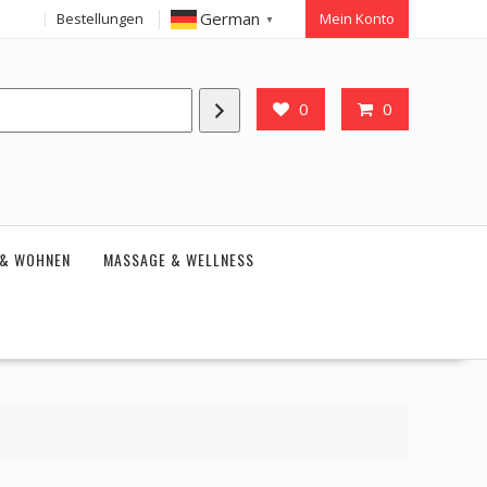
German
Bestellungen
Mein Konto
▼
0
0
 & WOHNEN
MASSAGE & WELLNESS