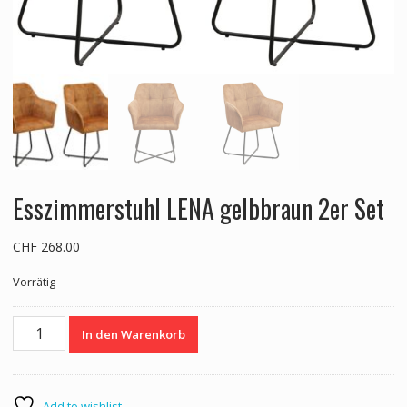
Esszimmerstuhl LENA gelbbraun 2er Set
CHF
268.00
Vorrätig
Esszimmerstuhl
In den Warenkorb
LENA
gelbbraun
2er
Set
Add to wishlist