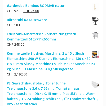
Preis
Preis
Garderobe Bambus BODMAR natur
war:
ist:
Ursprünglicher
Aktueller
CHF
92.00
CHF
74.00
CHF 152.00
CHF 122.00.
Preis
Preis
Bürostuhl KAYA schwarz
war:
ist:
CHF
103.00
CHF 92.00
CHF 74.00.
Edelstahl-Arbeitstisch Vorbereitungstisch
Kommerziell 610x711x660mm
CHF
248.00
Kommerzielle Slusheis Maschine, 2 x 15 L Slush
Eismaschine 890 W Slusheis Eismaschine, 430 x 450
x 800 mm Slushy Maschine Eslush Maker Maschine 64
kg Slush Eis Maschine 64 kg Slushgeräte
CHF
2,192.00
PE Gewächshausfolie， Folientunnel
Treibhausfolie 3,6 x 7,62 m， Tomatenhaus
Treibhausfolie，Dicke 0,15 mm， Plastikfolie， Warm
halten， UV-Strahlung schützen，für Landwirtschaft，
DIY-Rasenrutscher