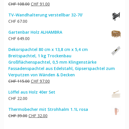
Ursprünglicher
Aktueller
CHF
108.00
CHF
91.00
Preis
Preis
TV-Wandhalterung verstellbar 32-70'
war:
ist:
CHF
67.00
CHF 108.00
CHF 91.00.
Gartenbar Holz ALHAMBRA
CHF
649.00
Dekorspachtel 80 cm x 13,8 cm x 5,4 cm
Breitspachtel, 1 kg Trockenbau
Großflächenspachtel, 0,5 mm Klingenstärke
Fassadenspachtel aus Edelstahl, Gipserspachtel zum
Verputzen von Wänden & Decken
Ursprünglicher
Aktueller
CHF
115.00
CHF
97.00
Preis
Preis
Löffel aus Holz 40er Set
war:
ist:
CHF
22.00
CHF 115.00
CHF 97.00.
Thermobecher mit Strohhalm 1.1L rosa
Ursprünglicher
Aktueller
CHF
39.00
CHF
32.00
Preis
Preis
war:
ist: