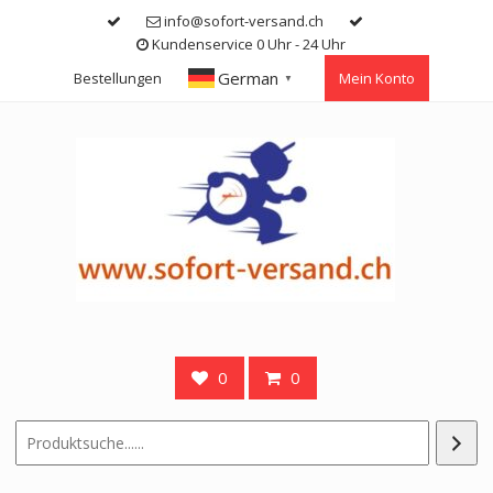
Skip
info@sofort-versand.ch
to
Kundenservice 0 Uhr - 24 Uhr
content
German
Bestellungen
Mein Konto
▼
0
0