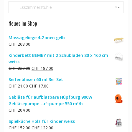
Esszimmerstühle
×
Neues im Shop
Massageliege 4-Zonen gelb
CHF
268.00
Kinderbett BEMBY mit 2 Schubladen 80 x 160 cm
weiss
Ursprünglicher
Aktueller
CHF
220.00
CHF
187.00
Preis
Preis
Seifenblasen 60 ml 3er Set
war:
ist:
Ursprünglicher
Aktueller
CHF
21.00
CHF
17.00
CHF 220.00
CHF 187.00.
Preis
Preis
Gebläse für aufblasbare Hüpfburg 900W
war:
ist:
Gebläsepumpe Luftpumpe 550 m³/h
CHF 21.00
CHF 17.00.
CHF
204.00
Spielküche Holz für Kinder weiss
Ursprünglicher
Aktueller
CHF
152.00
CHF
122.00