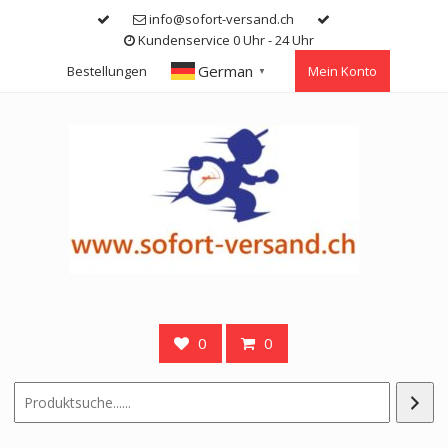
Skip
info@sofort-versand.ch
to
Kundenservice 0 Uhr - 24 Uhr
content
German
Bestellungen
Mein Konto
▼
0
0