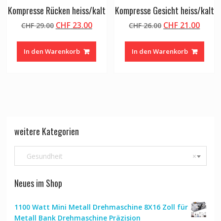
Kompresse Rücken heiss/kalt
Kompresse Gesicht heiss/kalt
Ursprünglicher
Aktueller
Ursprünglicher
Aktue
CHF
23.00
CHF
21.00
CHF
29.00
CHF
26.00
Preis
Preis
Preis
Preis
war:
ist:
war:
ist:
In den Warenkorb
In den Warenkorb
CHF 29.00
CHF 23.00.
CHF 26.00
CHF 2
weitere Kategorien
Gesundheit
×
Neues im Shop
1100 Watt Mini Metall Drehmaschine 8X16 Zoll für
Metall Bank Drehmaschine Präzision