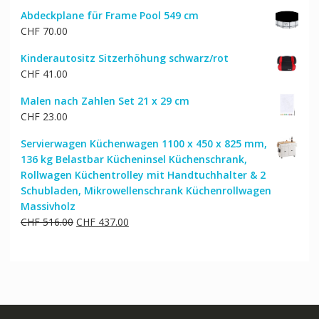
Abdeckplane für Frame Pool 549 cm
CHF
70.00
Kinderautositz Sitzerhöhung schwarz/rot
CHF
41.00
Malen nach Zahlen Set 21 x 29 cm
CHF
23.00
Servierwagen Küchenwagen 1100 x 450 x 825 mm,
136 kg Belastbar Kücheninsel Küchenschrank,
Rollwagen Küchentrolley mit Handtuchhalter & 2
Schubladen, Mikrowellenschrank Küchenrollwagen
Massivholz
Ursprünglicher
Aktueller
CHF
516.00
CHF
437.00
Preis
Preis
war:
ist:
CHF 516.00
CHF 437.00.