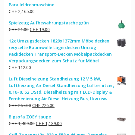
Paralleldrehmaschine
CHF
2,165.00
Spielzeug Aufbewahrungstasche grün
Ursprünglicher
Aktueller
CHF
21.00
CHF
19.00
Preis
Preis
12x Umzugsdecken 1829x1372mm Möbeldecken
war:
ist:
recycelte Baumwolle Lagerdecken Umzug
CHF 21.00
CHF 19.00.
Packdecken Transport-Decken Möbelpackdecken
Verpackungsdecken zum Schutz für Möbel
CHF
112.00
Luft Dieselheizung Standheizung 12 V 5 kW,
Luftheizung Air Diesel Standheizung Lufterhitzer,
0,16–0, 52 L/Std. Dieselheizung mit LCD-Display &
Fernbedienung Air Diesel Heizung Bus, Lkw usw.
Ursprünglicher
Aktueller
CHF
267.00
CHF
226.00
Preis
Preis
Bigsofa ZOEY taupe
war:
ist:
Ursprünglicher
Aktueller
CHF
1,409.00
CHF
1,189.00
CHF 267.00
CHF 226.00.
Preis
Preis
Grill-Zugangstür, 838 x 558 x 46 mm, Doppelte