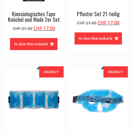
Kinesiologisches Tape
Pflaster Set 21-teilig
Knöchel und Wade 2er Set
Ursprünglicher
Aktue
CHF
17.00
CHF
21.00
Ursprünglicher
Aktueller
CHF
17.00
CHF
21.00
Preis
Preis
Preis
Preis
war:
ist:
In den Warenkorb
war:
ist:
CHF 21.00
CHF 1
In den Warenkorb
CHF 21.00
CHF 17.00.
ANGEBOT!
ANGEBOT!