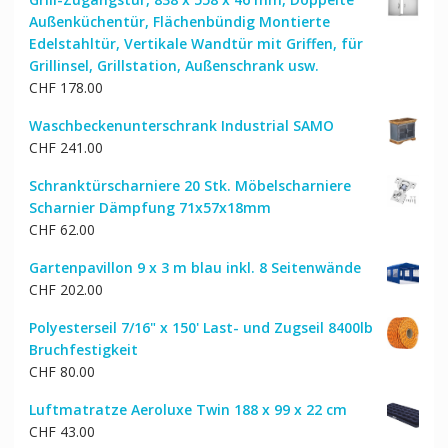
war:
ist:
Außenküchentür, Flächenbündig Montierte
CHF 1,409.00
CHF 1,189.00.
Edelstahltür, Vertikale Wandtür mit Griffen, für
Grillinsel, Grillstation, Außenschrank usw.
CHF
178.00
Waschbeckenunterschrank Industrial SAMO
CHF
241.00
Schranktürscharniere 20 Stk. Möbelscharniere
Scharnier Dämpfung 71x57x18mm
CHF
62.00
Gartenpavillon 9 x 3 m blau inkl. 8 Seitenwände
CHF
202.00
Polyesterseil 7/16" x 150' Last- und Zugseil 8400lb
Bruchfestigkeit
CHF
80.00
Luftmatratze Aeroluxe Twin 188 x 99 x 22 cm
CHF
43.00