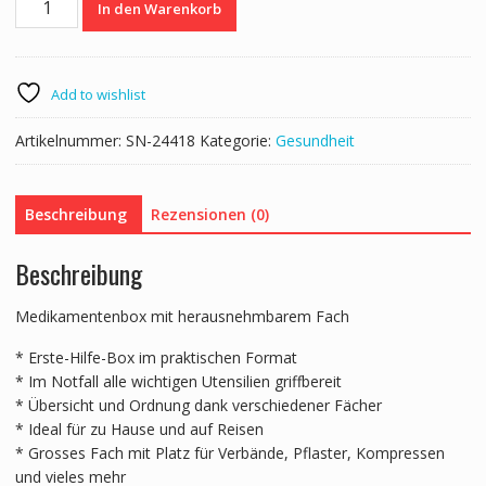
In den Warenkorb
Hilfe-
Box
leer
33
Add to wishlist
x
24
Artikelnummer:
SN-24418
Kategorie:
Gesundheit
x
19
cm
Beschreibung
Rezensionen (0)
Menge
Beschreibung
Medikamentenbox mit herausnehmbarem Fach
* Erste-Hilfe-Box im praktischen Format
* Im Notfall alle wichtigen Utensilien griffbereit
* Übersicht und Ordnung dank verschiedener Fächer
* Ideal für zu Hause und auf Reisen
* Grosses Fach mit Platz für Verbände, Pflaster, Kompressen
und vieles mehr