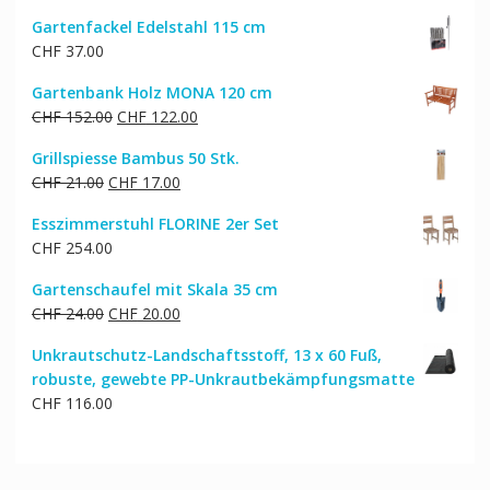
Gartenfackel Edelstahl 115 cm
CHF
37.00
Gartenbank Holz MONA 120 cm
Ursprünglicher
Aktueller
CHF
152.00
CHF
122.00
Preis
Preis
Grillspiesse Bambus 50 Stk.
war:
ist:
Ursprünglicher
Aktueller
CHF
21.00
CHF
17.00
CHF 152.00
CHF 122.00.
Preis
Preis
Esszimmerstuhl FLORINE 2er Set
war:
ist:
CHF
254.00
CHF 21.00
CHF 17.00.
Gartenschaufel mit Skala 35 cm
Ursprünglicher
Aktueller
CHF
24.00
CHF
20.00
Preis
Preis
Unkrautschutz-Landschaftsstoff, 13 x 60 Fuß,
war:
ist:
robuste, gewebte PP-Unkrautbekämpfungsmatte
CHF 24.00
CHF 20.00.
CHF
116.00