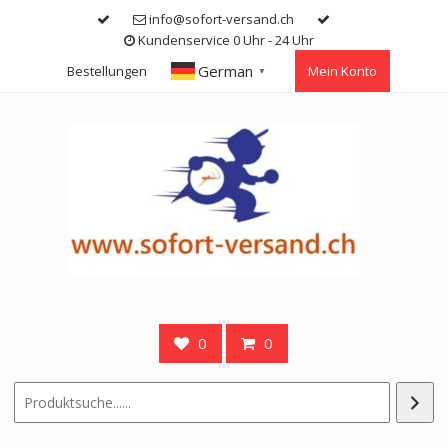
Skip
info@sofort-versand.ch
to
Kundenservice 0 Uhr - 24 Uhr
content
German
Bestellungen
Mein Konto
▼
0
0