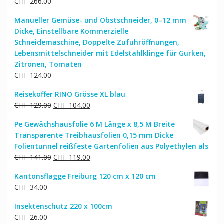
CHF
266.00
Manueller Gemüse- und Obstschneider, 0–12 mm
Dicke, Einstellbare Kommerzielle
Schneidemaschine, Doppelte Zufuhröffnungen,
Lebensmittelschneider mit Edelstahlklinge für Gurken,
Zitronen, Tomaten
CHF
124.00
Reisekoffer RINO Grösse XL blau
Ursprünglicher
Aktueller
CHF
129.00
CHF
104.00
Preis
Preis
Pe Gewächshausfolie 6 M Länge x 8,5 M Breite
war:
ist:
Transparente Treibhausfolien 0,15 mm Dicke
CHF 129.00
CHF 104.00.
Folientunnel reißfeste Gartenfolien aus Polyethylen als
Ursprünglicher
Aktueller
CHF
141.00
CHF
119.00
Preis
Preis
Kantonsflagge Freiburg 120 cm x 120 cm
war:
ist:
CHF
34.00
CHF 141.00
CHF 119.00.
Insektenschutz 220 x 100cm
CHF
26.00