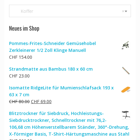
Koffer
×
Neues im Shop
Pommes-Frites-Schneider Gemüsehobel
Zerkleinerer 1/2 Zoll Klinge Manuell
CHF
154.00
Strandmatte aus Bambus 180 x 60 cm
CHF
23.00
Isomatte RidgeLite für Mumienschlafsack 193 x
63 x 7 cm
Ursprünglicher
Aktueller
CHF
80.00
CHF
69.00
Preis
Preis
Blitztrockner für Siebdruck, Hochleistungs-
war:
ist:
Siebdrucktrockner, Schnelltrockner mit 76,2-
CHF 80.00
CHF 69.00.
106,68 cm Höhenverstellbarem Ständer, 360°-Drehung,
X-förmiger Basis, T-Shirt-Härtungsmaschine aus Stahl