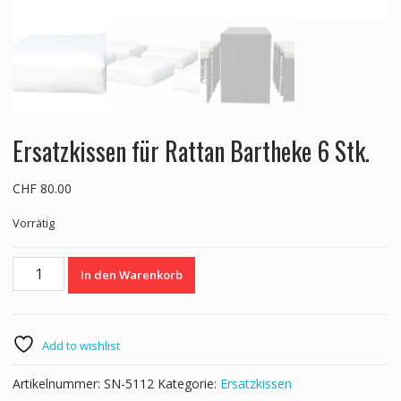
Ersatzkissen für Rattan Bartheke 6 Stk.
CHF
80.00
Vorrätig
Ersatzkissen
In den Warenkorb
für
Rattan
Bartheke
6
Add to wishlist
Stk.
Menge
Artikelnummer:
SN-5112
Kategorie:
Ersatzkissen