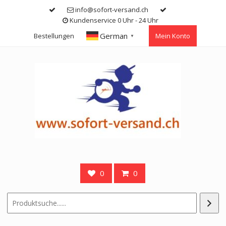
Skip
info@sofort-versand.ch
to
Kundenservice 0 Uhr - 24 Uhr
content
German
Bestellungen
Mein Konto
▼
0
0