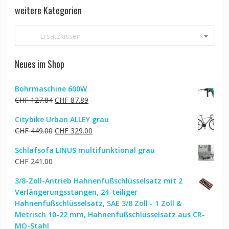
weitere Kategorien
Ersatzkissen
×
Neues im Shop
Bohrmaschine 600W
Ursprünglicher
Aktueller
CHF
127.84
CHF
87.89
Preis
Preis
Citybike Urban ALLEY grau
war:
ist:
Ursprünglicher
Aktueller
CHF
449.00
CHF
329.00
CHF 127.84
CHF 87.89.
Preis
Preis
Schlafsofa LINUS multifunktional grau
war:
ist:
CHF
241.00
CHF 449.00
CHF 329.00.
3/8-Zoll-Antrieb Hahnenfußschlüsselsatz mit 2
Verlängerungsstangen, 24-teiliger
Hahnenfußschlüsselsatz, SAE 3/8 Zoll - 1 Zoll &
Metrisch 10-22 mm, Hahnenfußschlüsselsatz aus CR-
MO-Stahl