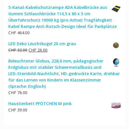
5-Kanal-Kabelschutzrampe ADA Kabelbrücke aus
Gummi Schlauchbrücke 114,5 x 80 x 5 cm
Überfahrschutz 10000 kg (pro Achse) Tragfähigkeit
Kabel Rampe Anti-Rutsch-Design Ideal für Parkplätze
CHF
464.00
LED Deko Leuchtkugel 20 cm grau
Ursprünglicher
Aktueller
CHF
32.00
CHF
26.00
Preis
Preis
Beleuchteter Globus, 228,6 mm, pädagogischer
war:
ist:
Erdglobus mit stabiler Schwermetallbasis und
CHF 32.00
CHF 26.00.
LED-Sternbild-Nachtlicht, HD-gedruckte Karte, drehbar
für das Lernen von Kindern im Klassenzimmer
(Sprache: Englisch)
CHF
76.00
Haustierbett PFÖTCHEN M pink
CHF
39.00