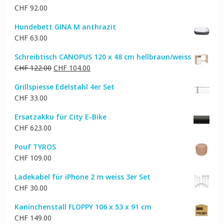
CHF
92.00
Hundebett GINA M anthrazit
CHF
63.00
Schreibtisch CANOPUS 120 x 48 cm hellbraun/weiss
Ursprünglicher
Aktueller
CHF
122.00
CHF
104.00
Preis
Preis
Grillspiesse Edelstahl 4er Set
war:
ist:
CHF
33.00
CHF 122.00
CHF 104.00.
Ersatzakku für City E-Bike
CHF
623.00
Pouf TYROS
CHF
109.00
Ladekabel für iPhone 2 m weiss 3er Set
CHF
30.00
Kaninchenstall FLOPPY 106 x 53 x 91 cm
CHF
149.00