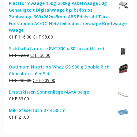
Plattformwaage 150g-200kg Paketwaage 50g
Genauigkeit Digitalwaage kg/lbs/lbs:oz
Zählwaage 309x262x45mm ABS Edelstahl Tara-
Funktionen AC/DC-Netzteil Industriewaage Briefwaage
Waage
Ursprünglicher
Aktueller
CHF
116.00
CHF
98.00
Preis
Preis
Sichtschutzmatte PVC 300 x 80 cm anthrazit
war:
ist:
Ursprünglicher
Aktueller
CHF
62.00
CHF
50.00
CHF 116.00
CHF 98.00.
Preis
Preis
Optimum Nutrition Whey GS 900 g Double Rich
war:
ist:
Chocolate - 6er Set
CHF 62.00
CHF 50.00.
Ursprünglicher
Aktueller
CHF
285.00
CHF
209.00
Preis
Preis
Ersatzkissen Sonnenliege MAYA beige
war:
ist:
CHF
83.00
CHF 285.00
CHF 209.00.
Mikrofasertuch 37 x 50 cm
CHF
21.00