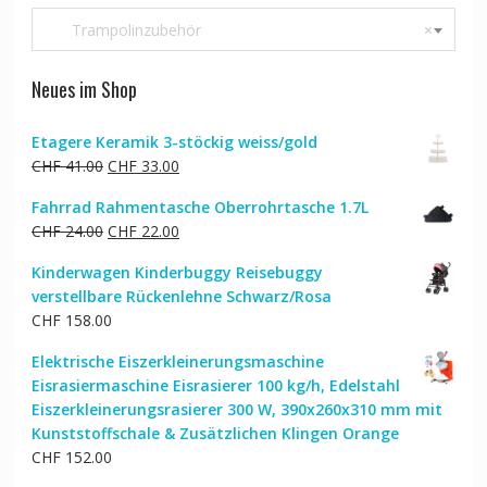
Trampolinzubehör
×
Neues im Shop
Etagere Keramik 3-stöckig weiss/gold
Ursprünglicher
Aktueller
CHF
41.00
CHF
33.00
Preis
Preis
Fahrrad Rahmentasche Oberrohrtasche 1.7L
war:
ist:
Ursprünglicher
Aktueller
CHF
24.00
CHF
22.00
CHF 41.00
CHF 33.00.
Preis
Preis
Kinderwagen Kinderbuggy Reisebuggy
war:
ist:
verstellbare Rückenlehne Schwarz/Rosa
CHF 24.00
CHF 22.00.
CHF
158.00
Elektrische Eiszerkleinerungsmaschine
Eisrasiermaschine Eisrasierer 100 kg/h, Edelstahl
Eiszerkleinerungsrasierer 300 W, 390x260x310 mm mit
Kunststoffschale & Zusätzlichen Klingen Orange
CHF
152.00