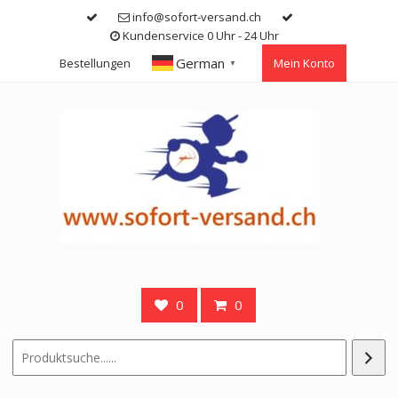
Skip
info@sofort-versand.ch
to
Kundenservice 0 Uhr - 24 Uhr
content
German
Bestellungen
Mein Konto
▼
0
0