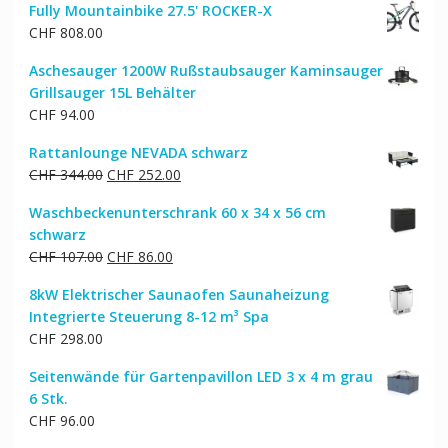
Fully Mountainbike 27.5' ROCKER-X
CHF
808.00
Aschesauger 1200W Rußstaubsauger Kaminsauger
Grillsauger 15L Behälter
CHF
94.00
Rattanlounge NEVADA schwarz
Ursprünglicher
Aktueller
CHF
344.00
CHF
252.00
Preis
Preis
Waschbeckenunterschrank 60 x 34 x 56 cm
war:
ist:
schwarz
CHF 344.00
CHF 252.00.
Ursprünglicher
Aktueller
CHF
107.00
CHF
86.00
Preis
Preis
8kW Elektrischer Saunaofen Saunaheizung
war:
ist:
Integrierte Steuerung 8-12 m³ Spa
CHF 107.00
CHF 86.00.
CHF
298.00
Seitenwände für Gartenpavillon LED 3 x 4 m grau
6 Stk.
CHF
96.00