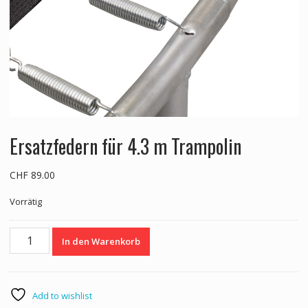
Ersatzfedern für 4.3 m Trampolin
CHF
89.00
Vorrätig
Ersatzfedern
In den Warenkorb
für
4.3
m
Trampolin
Add to wishlist