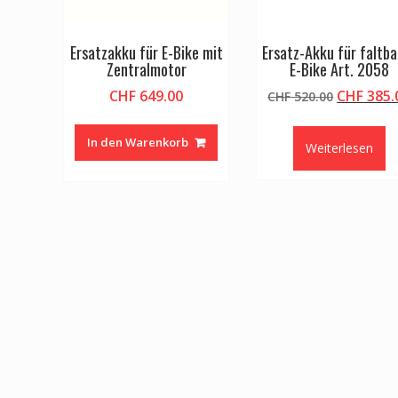
Ersatzakku für E-Bike mit
Ersatz-Akku für faltba
Zentralmotor
E-Bike Art. 2058
Ursprüng
CHF
649.00
CHF
385.
CHF
520.00
Preis
war:
In den Warenkorb
Weiterlesen
CHF 520.