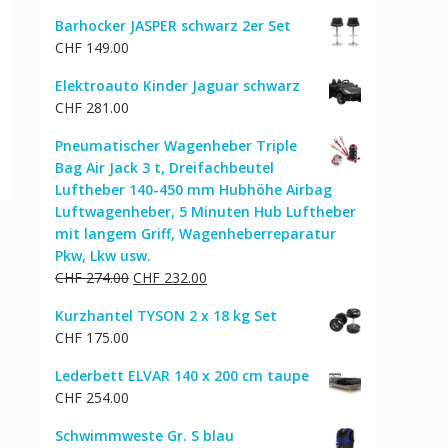
Barhocker JASPER schwarz 2er Set
CHF
149.00
Elektroauto Kinder Jaguar schwarz
CHF
281.00
Pneumatischer Wagenheber Triple
Bag Air Jack 3 t, Dreifachbeutel
Luftheber 140-450 mm Hubhöhe Airbag
Luftwagenheber, 5 Minuten Hub Luftheber
mit langem Griff, Wagenheberreparatur
Pkw, Lkw usw.
Ursprünglicher
Aktueller
CHF
274.00
CHF
232.00
Preis
Preis
Kurzhantel TYSON 2 x 18 kg Set
war:
ist:
CHF
175.00
CHF 274.00
CHF 232.00.
Lederbett ELVAR 140 x 200 cm taupe
CHF
254.00
Schwimmweste Gr. S blau