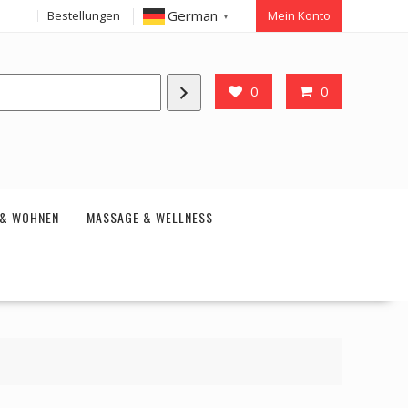
German
Bestellungen
Mein Konto
▼
0
0
 & WOHNEN
MASSAGE & WELLNESS