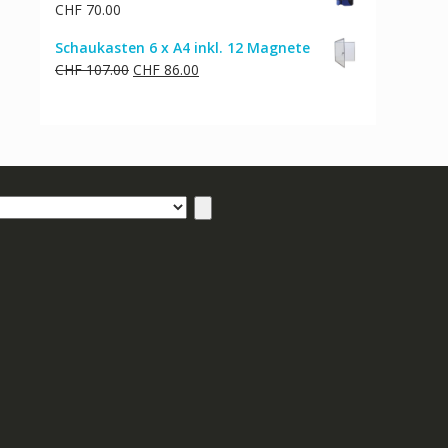
CHF
70.00
Schaukasten 6 x A4 inkl. 12 Magnete
Ursprünglicher
Aktueller
CHF
107.00
CHF
86.00
Preis
Preis
war:
ist:
CHF 107.00
CHF 86.00.