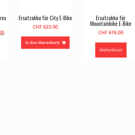
res
Ersatzakku für City E-Bike
Ersatzakku für
Mountainbike E-Bike
CHF
623.00
licher
Aktueller
00
CHF
676.00
Preis
In den Warenkorb
ist:
Weiterlesen
00
CHF 385.00.