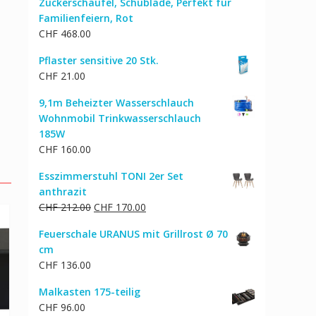
Zuckerschaufel, Schublade, Perfekt für
Familienfeiern, Rot
CHF
468.00
Pflaster sensitive 20 Stk.
CHF
21.00
9,1m Beheizter Wasserschlauch
Wohnmobil Trinkwasserschlauch
185W
CHF
160.00
Esszimmerstuhl TONI 2er Set
anthrazit
Ursprünglicher
Aktueller
CHF
212.00
CHF
170.00
Preis
Preis
Feuerschale URANUS mit Grillrost Ø 70
war:
ist:
cm
CHF 212.00
CHF 170.00.
CHF
136.00
Malkasten 175-teilig
CHF
96.00