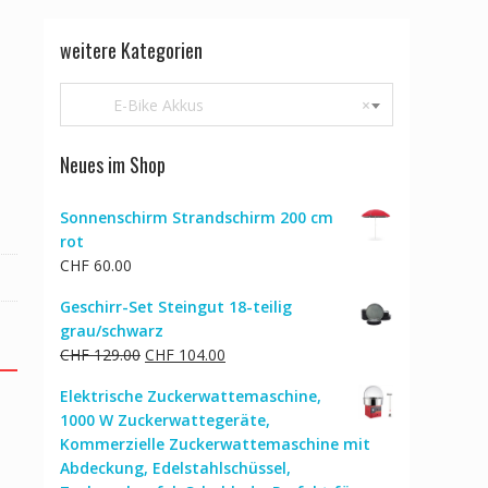
weitere Kategorien
E-Bike Akkus
×
Neues im Shop
Sonnenschirm Strandschirm 200 cm
rot
CHF
60.00
Geschirr-Set Steingut 18-teilig
grau/schwarz
Ursprünglicher
Aktueller
CHF
129.00
CHF
104.00
Preis
Preis
Elektrische Zuckerwattemaschine,
war:
ist:
1000 W Zuckerwattegeräte,
CHF 129.00
CHF 104.00.
Kommerzielle Zuckerwattemaschine mit
Abdeckung, Edelstahlschüssel,