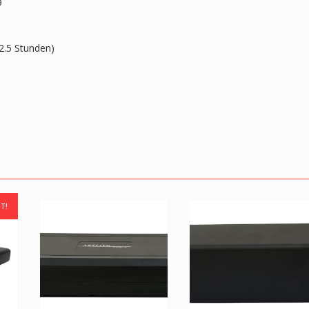
9
2.5 Stunden)
T!