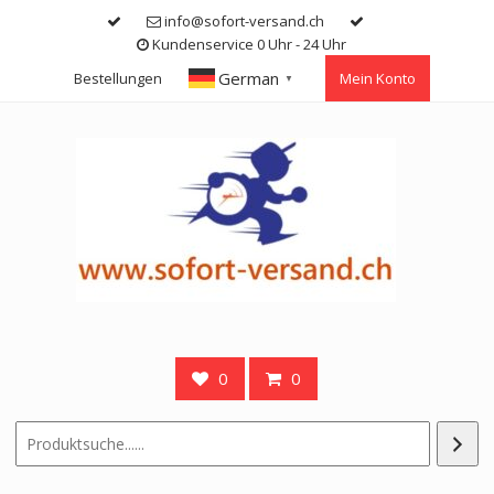
Skip
info@sofort-versand.ch
to
Kundenservice 0 Uhr - 24 Uhr
content
German
Bestellungen
Mein Konto
▼
0
0