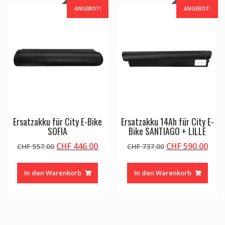
ANGEBOT!
ANGEBOT!
Ersatzakku für City E-Bike
Ersatzakku 14Ah für City E-
SOFIA
Bike SANTIAGO + LILLE
Ursprünglicher
Aktueller
Ursprünglicher
Aktu
CHF
446.00
CHF
590.00
CHF
557.00
CHF
737.00
Preis
Preis
Preis
Prei
war:
ist:
war:
ist:
In den Warenkorb
In den Warenkorb
CHF 557.00
CHF 446.00.
CHF 737.00
CHF 