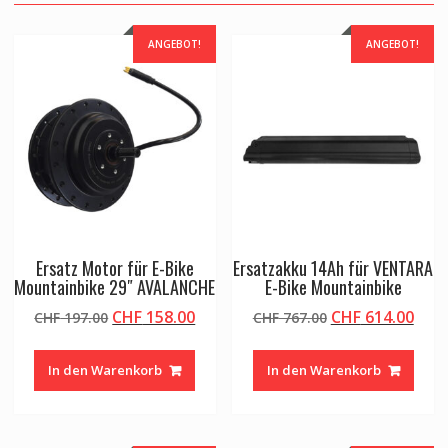
ANGEBOT!
ANGEBOT!
Ersatz Motor für E-Bike
Ersatzakku 14Ah für VENTARA
Mountainbike 29″ AVALANCHE
E-Bike Mountainbike
Ursprünglicher
Aktueller
Ursprünglicher
Aktu
CHF
158.00
CHF
614.00
CHF
197.00
CHF
767.00
Preis
Preis
Preis
Prei
war:
ist:
war:
ist:
In den Warenkorb
In den Warenkorb
CHF 197.00
CHF 158.00.
CHF 767.00
CHF 