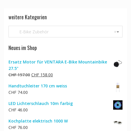
weitere Kategorien
E-Bike Zubehör
×
Neues im Shop
Ersatz Motor für VENTARA E-Bike Mountainbike
27.5"
Ursprünglicher
Aktueller
CHF
197.00
CHF
158.00
Preis
Preis
Handtuchleiter 170 cm weiss
war:
ist:
CHF
74.00
CHF 197.00
CHF 158.00.
LED Lichterschlauch 10m farbig
CHF
46.00
Kochplatte elektrisch 1000 W
CHF
76.00