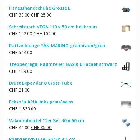
Fitnesshandschuhe Grösse L
Ursprünglicher
Aktueller
CHF
30.00
CHF
25.00
Preis
Preis
Schreibtisch VEGA 110 x 50 cm hellbraun
war:
ist:
Ursprünglicher
Aktueller
CHF
122.00
CHF
104.00
CHF 30.00
CHF 25.00.
Preis
Preis
Rattanlounge SAN MARINO graubraun/grün
war:
ist:
CHF
544.00
CHF 122.00
CHF 104.00.
Treppenregal Raumteiler NASIR 6 Fächer schwarz
CHF
109.00
Brust Expander 8 Cross Tube
CHF
21.00
Ecksofa ARIA links grau/weiss
CHF
1,336.00
Vakuumbeutel 12er Set 40 x 60 cm
Ursprünglicher
Aktueller
CHF
44.00
CHF
35.00
Preis
Preis
Pflanzenschaufel 30.5 x 8.4 cm