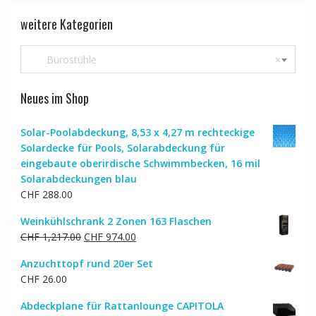
weitere Kategorien
Bürostühle
×
Neues im Shop
Solar-Poolabdeckung, 8,53 x 4,27 m rechteckige
Solardecke für Pools, Solarabdeckung für
eingebaute oberirdische Schwimmbecken, 16 mil
Solarabdeckungen blau
CHF
288.00
Weinkühlschrank 2 Zonen 163 Flaschen
Ursprünglicher
Aktueller
CHF
1,217.00
CHF
974.00
Preis
Preis
Anzuchttopf rund 20er Set
war:
ist:
CHF
26.00
CHF 1,217.00
CHF 974.00.
Abdeckplane für Rattanlounge CAPITOLA