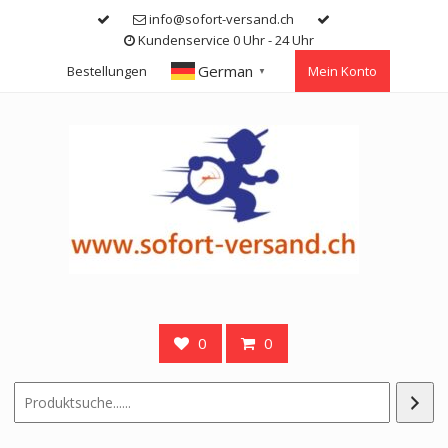
Skip
info@sofort-versand.ch
to
Kundenservice 0 Uhr - 24 Uhr
content
German
Bestellungen
Mein Konto
▼
0
0