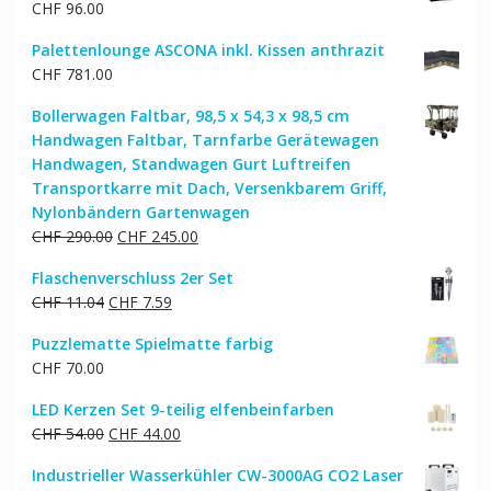
CHF
96.00
Palettenlounge ASCONA inkl. Kissen anthrazit
CHF
781.00
Bollerwagen Faltbar, 98,5 x 54,3 x 98,5 cm
Handwagen Faltbar, Tarnfarbe Gerätewagen
Handwagen, Standwagen Gurt Luftreifen
Transportkarre mit Dach, Versenkbarem Griff,
Nylonbändern Gartenwagen
Ursprünglicher
Aktueller
CHF
290.00
CHF
245.00
Preis
Preis
Flaschenverschluss 2er Set
war:
ist:
Ursprünglicher
Aktueller
CHF
11.04
CHF
7.59
CHF 290.00
CHF 245.00.
Preis
Preis
Puzzlematte Spielmatte farbig
war:
ist:
CHF
70.00
CHF 11.04
CHF 7.59.
LED Kerzen Set 9-teilig elfenbeinfarben
Ursprünglicher
Aktueller
CHF
54.00
CHF
44.00
Preis
Preis
Industrieller Wasserkühler CW-3000AG CO2 Laser
war:
ist: