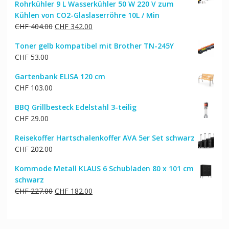
Rohrkühler 9 L Wasserkühler 50 W 220 V zum
CHF 54.00
CHF 44.00.
Kühlen von CO2-Glaslaserröhre 10L / Min
Ursprünglicher
Aktueller
CHF
404.00
CHF
342.00
Preis
Preis
Toner gelb kompatibel mit Brother TN-245Y
war:
ist:
CHF
53.00
CHF 404.00
CHF 342.00.
Gartenbank ELISA 120 cm
CHF
103.00
BBQ Grillbesteck Edelstahl 3-teilig
CHF
29.00
Reisekoffer Hartschalenkoffer AVA 5er Set schwarz
CHF
202.00
Kommode Metall KLAUS 6 Schubladen 80 x 101 cm
schwarz
Ursprünglicher
Aktueller
CHF
227.00
CHF
182.00
Preis
Preis
war:
ist:
CHF 227.00
CHF 182.00.