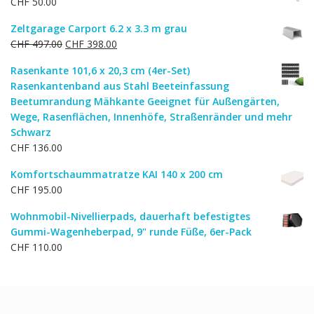
CHF
50.00
Zeltgarage Carport 6.2 x 3.3 m grau
Ursprünglicher
Aktueller
CHF
497.00
CHF
398.00
Preis
Preis
Rasenkante 101,6 x 20,3 cm (4er-Set)
war:
ist:
Rasenkantenband aus Stahl Beeteinfassung
CHF 497.00
CHF 398.00.
Beetumrandung Mähkante Geeignet für Außengärten,
Wege, Rasenflächen, Innenhöfe, Straßenränder und mehr
Schwarz
CHF
136.00
Komfortschaummatratze KAI 140 x 200 cm
CHF
195.00
Wohnmobil-Nivellierpads, dauerhaft befestigtes
Gummi-Wagenheberpad, 9" runde Füße, 6er-Pack
CHF
110.00