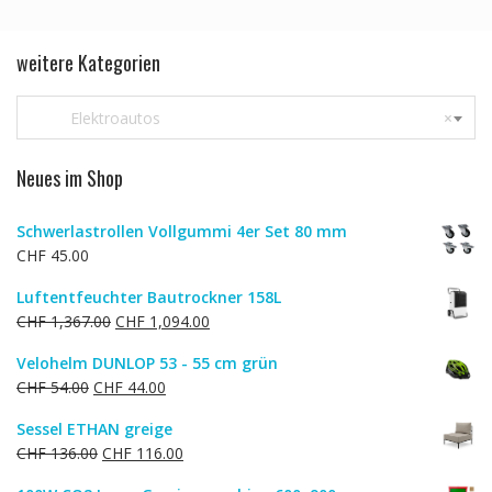
weitere Kategorien
Elektroautos
×
Neues im Shop
Schwerlastrollen Vollgummi 4er Set 80 mm
CHF
45.00
Luftentfeuchter Bautrockner 158L
Ursprünglicher
Aktueller
CHF
1,367.00
CHF
1,094.00
Preis
Preis
Velohelm DUNLOP 53 - 55 cm grün
war:
ist:
Ursprünglicher
Aktueller
CHF
54.00
CHF
44.00
CHF 1,367.00
CHF 1,094.00.
Preis
Preis
Sessel ETHAN greige
war:
ist:
Ursprünglicher
Aktueller
CHF
136.00
CHF
116.00
CHF 54.00
CHF 44.00.
Preis
Preis