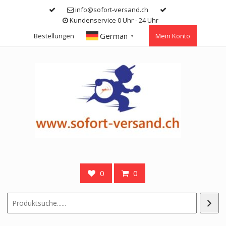
Skip
info@sofort-versand.ch
to
Kundenservice 0 Uhr - 24 Uhr
content
German
Bestellungen
Mein Konto
▼
0
0