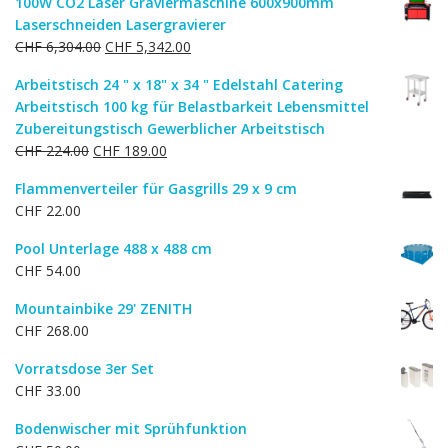
100W CO2 Laser Graviermaschine 600x900mm
war:
ist:
Laserschneiden Lasergravierer
CHF 136.00
CHF 116.00.
Ursprünglicher
Aktueller
CHF
6,304.00
CHF
5,342.00
Preis
Preis
Arbeitstisch 24 " x 18" x 34 " Edelstahl Catering
war:
ist:
Arbeitstisch 100 kg für Belastbarkeit Lebensmittel
CHF 6,304.00
CHF 5,342.00.
Zubereitungstisch Gewerblicher Arbeitstisch
Ursprünglicher
Aktueller
CHF
224.00
CHF
189.00
Preis
Preis
Flammenverteiler für Gasgrills 29 x 9 cm
war:
ist:
CHF
22.00
CHF 224.00
CHF 189.00.
Pool Unterlage 488 x 488 cm
CHF
54.00
Mountainbike 29' ZENITH
CHF
268.00
Vorratsdose 3er Set
CHF
33.00
Bodenwischer mit Sprühfunktion