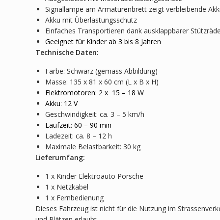
Signallampe am Armaturenbrett zeigt verbleibende Ak
Akku mit Überlastungsschutz
Einfaches Transportieren dank ausklappbarer Stützräder
Geeignet für Kinder ab 3 bis 8 Jahren
Technische Daten:
Farbe: Schwarz (gemäss Abbildung)
Masse: 135 x 81 x 60 cm (L x B x H)
Elektromotoren: 2 x 15 – 18 W
Akku: 12 V
Geschwindigkeit: ca. 3 – 5 km/h
Laufzeit: 60 – 90 min
Ladezeit: ca. 8 – 12 h
Maximale Belastbarkeit: 30 kg
Lieferumfang:
1 x Kinder Elektroauto Porsche
1 x Netzkabel
1 x Fernbedienung
Dieses Fahrzeug ist nicht für die Nutzung im Strassenverk
und Plätzen erlaubt.