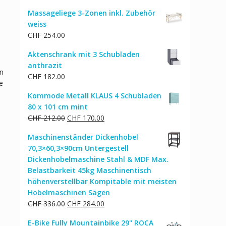
Massageliege 3-Zonen inkl. Zubehör
weiss
CHF
254.00
Aktenschrank mit 3 Schubladen
anthrazit
en
CHF
182.00
e
Kommode Metall KLAUS 4 Schubladen
80 x 101 cm mint
Ursprünglicher
Aktueller
CHF
212.00
CHF
170.00
Preis
Preis
Maschinenständer Dickenhobel
war:
ist:
70,3×60,3×90cm Untergestell
CHF 212.00
CHF 170.00.
Dickenhobelmaschine Stahl & MDF Max.
Belastbarkeit 45kg Maschinentisch
höhenverstellbar Kompitable mit meisten
Hobelmaschinen Sägen
Ursprünglicher
Aktueller
CHF
336.00
CHF
284.00
Preis
Preis
E-Bike Fully Mountainbike 29" ROCA
war:
ist: