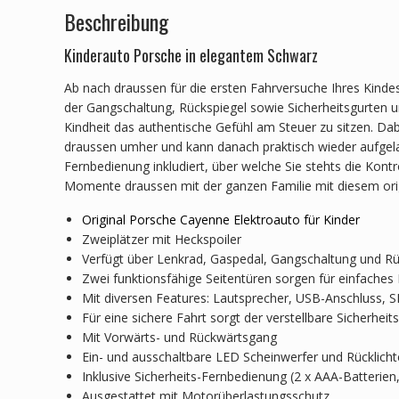
Beschreibung
Kinderauto Porsche in elegantem Schwarz
Ab nach draussen für die ersten Fahrversuche Ihres Kind
der Gangschaltung, Rückspiegel sowie Sicherheitsgurten un
Kindheit das authentische Gefühl am Steuer zu sitzen. Dab
draussen umher und kann danach praktisch wieder aufgelad
Fernbedienung inkludiert, über welche Sie stehts die Kont
Momente draussen mit der ganzen Familie mit diesem ori
Original Porsche Cayenne Elektroauto für Kinder
Zweiplätzer mit Heckspoiler
Verfügt über Lenkrad, Gaspedal, Gangschaltung und Rüc
Zwei funktionsfähige Seitentüren sorgen für einfaches 
Mit diversen Features: Lautsprecher, USB-Anschluss, S
Für eine sichere Fahrt sorgt der verstellbare Sicherheit
Mit Vorwärts- und Rückwärtsgang
Ein- und ausschaltbare LED Scheinwerfer und Rücklicht
Inklusive Sicherheits-Fernbedienung (2 x AAA-Batterien,
Ausgestattet mit Motorüberlastungsschutz