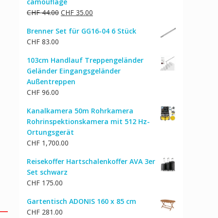
camouflage
Ursprünglicher
Aktueller
CHF
44.00
CHF
35.00
Preis
Preis
Brenner Set für GG16-04 6 Stück
war:
ist:
CHF
83.00
CHF 44.00
CHF 35.00.
103cm Handlauf Treppengeländer
Geländer Eingangsgeländer
Außentreppen
CHF
96.00
Kanalkamera 50m Rohrkamera
Rohrinspektionskamera mit 512 Hz-
Ortungsgerät
CHF
1,700.00
Reisekoffer Hartschalenkoffer AVA 3er
Set schwarz
CHF
175.00
Gartentisch ADONIS 160 x 85 cm
CHF
281.00