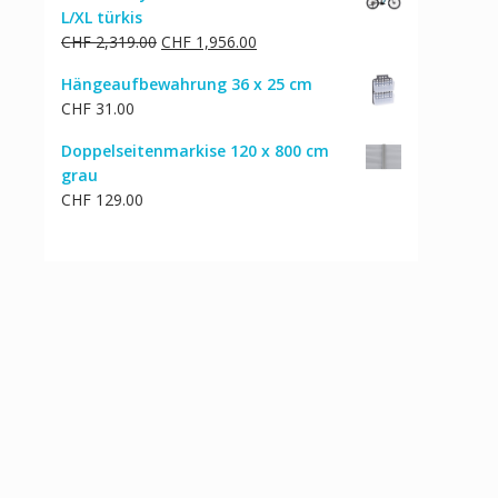
L/XL türkis
CHF 336.00
CHF 284.00.
Ursprünglicher
Aktueller
CHF
2,319.00
CHF
1,956.00
Preis
Preis
Hängeaufbewahrung 36 x 25 cm
war:
ist:
CHF
31.00
CHF 2,319.00
CHF 1,956.00.
Doppelseitenmarkise 120 x 800 cm
grau
CHF
129.00