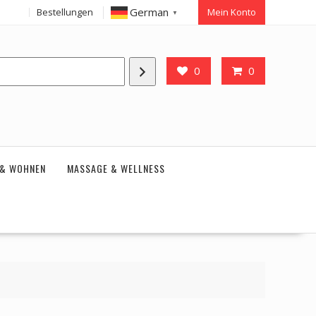
German
Bestellungen
Mein Konto
▼
0
0
 & WOHNEN
MASSAGE & WELLNESS