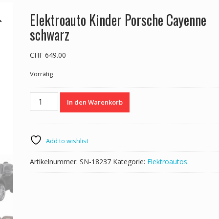
Elektroauto Kinder Porsche Cayenne
schwarz
CHF
649.00
Vorrätig
Elektroauto
In den Warenkorb
Kinder
Porsche
Cayenne
schwarz
Add to wishlist
Menge
Artikelnummer:
SN-18237
Kategorie:
Elektroautos