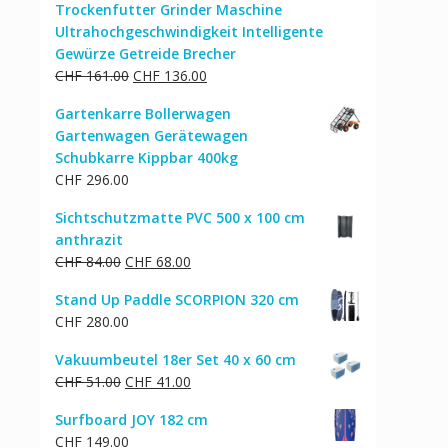
Trockenfutter Grinder Maschine
Ultrahochgeschwindigkeit Intelligente
Gewürze Getreide Brecher
Ursprünglicher
Aktueller
CHF
161.00
CHF
136.00
Preis
Preis
Gartenkarre Bollerwagen
war:
ist:
Gartenwagen Gerätewagen
CHF 161.00
CHF 136.00.
Schubkarre Kippbar 400kg
CHF
296.00
Sichtschutzmatte PVC 500 x 100 cm
anthrazit
Ursprünglicher
Aktueller
CHF
84.00
CHF
68.00
Preis
Preis
Stand Up Paddle SCORPION 320 cm
war:
ist:
CHF
280.00
CHF 84.00
CHF 68.00.
Vakuumbeutel 18er Set 40 x 60 cm
Ursprünglicher
Aktueller
CHF
51.00
CHF
41.00
Preis
Preis
Surfboard JOY 182 cm
war:
ist:
CHF
149.00
CHF 51.00
CHF 41.00.