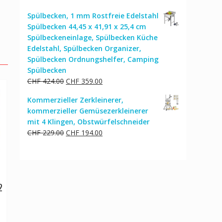
Spülbecken, 1 mm Rostfreie Edelstahl
Spülbecken 44,45 x 41,91 x 25,4 cm
Spülbeckeneinlage, Spülbecken Küche
Edelstahl, Spülbecken Organizer,
Spülbecken Ordnungshelfer, Camping
Spülbecken
Ursprünglicher
Aktueller
CHF
424.00
CHF
359.00
Preis
Preis
Kommerzieller Zerkleinerer,
war:
ist:
kommerzieller Gemüsezerkleinerer
CHF 424.00
CHF 359.00.
mit 4 Klingen, Obstwürfelschneider
Ursprünglicher
Aktueller
CHF
229.00
CHF
194.00
Preis
Preis
war:
ist:
CHF 229.00
CHF 194.00.
2