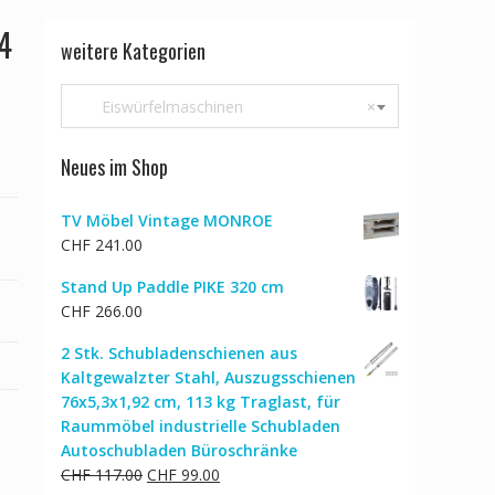
24
weitere Kategorien
Eiswürfelmaschinen
×
Neues im Shop
TV Möbel Vintage MONROE
CHF
241.00
Stand Up Paddle PIKE 320 cm
CHF
266.00
2 Stk. Schubladenschienen aus
Kaltgewalzter Stahl, Auszugsschienen
76x5,3x1,92 cm, 113 kg Traglast, für
Raummöbel industrielle Schubladen
Autoschubladen Büroschränke
Ursprünglicher
Aktueller
CHF
117.00
CHF
99.00