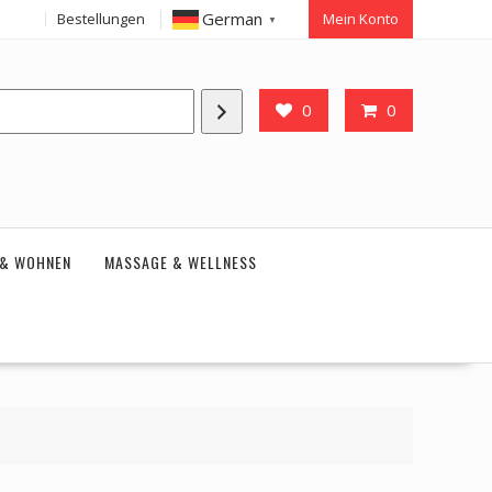
German
Bestellungen
Mein Konto
▼
0
0
 & WOHNEN
MASSAGE & WELLNESS