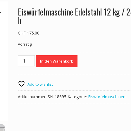
Eiswürfelmaschine Edelstahl 12 kg / 
h
CHF
175.00
Vorrätig
Eiswürfelmaschine
In den Warenkorb
Edelstahl
12
kg
/
Add to wishlist
24
h
Artikelnummer:
SN-18695
Kategorie:
Eiswürfelmaschinen
Menge