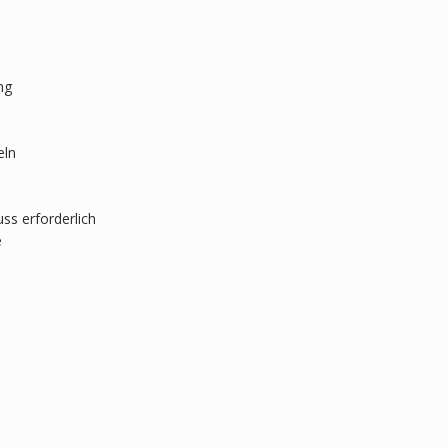
ng
eln
ss erforderlich
e