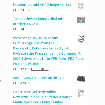
Preis
Preis
Esszimmerstuhl CHAD beige 4er Set
war:
ist:
CHF
241.00
CHF 117.00
CHF 99.00.
Toner schwarz kompatibel mit
Brother TN-2310
CHF
34.00
Presszange 16/20/25/32 mm
Crimpzange Presszange 6 T
Presskraft, Rohrpresszange Typ-U,
Hydraulische Presszange mit Gummigriff,
360°-Schwenkkopf, für PPR-Rohr, PEX-Rohr,
PB-Rohr, PE-Rohr
Ursprünglicher
Aktueller
CHF
329.00
CHF
278.00
Preis
Preis
Sofa RONNY 3-Sitzer anthrazit
war:
ist:
ahl
CHF
478.00
CHF 329.00
CHF 278.00.
Elektrische Getreidemühle
Gewürzmühle Mühle Pfeffer Kräuter
Mühle Spice Perle Pulver Mühle