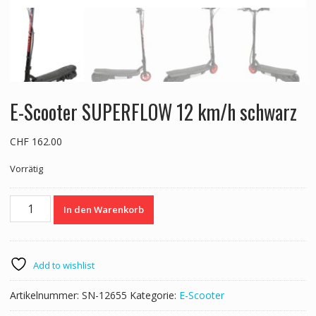
E-Scooter SUPERFLOW 12 km/h schwarz
CHF
162.00
Vorrätig
E-
In den Warenkorb
Scooter
SUPERFLOW
12
km/h
Add to wishlist
schwarz
Menge
Artikelnummer:
SN-12655
Kategorie:
E-Scooter