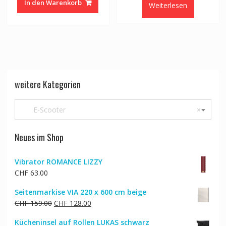
In den Warenkorb
Weiterlesen
weitere Kategorien
E-Scooter
×
Neues im Shop
Vibrator ROMANCE LIZZY
CHF
63.00
Seitenmarkise VIA 220 x 600 cm beige
Ursprünglicher
Aktueller
CHF
159.00
CHF
128.00
Preis
Preis
Kücheninsel auf Rollen LUKAS schwarz
war:
ist: