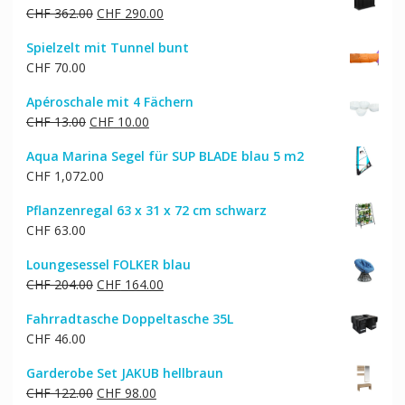
Ursprünglicher
Aktueller
CHF
362.00
CHF
290.00
CHF 159.00
CHF 128.00.
Preis
Preis
Spielzelt mit Tunnel bunt
war:
ist:
CHF
70.00
CHF 362.00
CHF 290.00.
Apéroschale mit 4 Fächern
Ursprünglicher
Aktueller
CHF
13.00
CHF
10.00
Preis
Preis
Aqua Marina Segel für SUP BLADE blau 5 m2
war:
ist:
CHF
1,072.00
CHF 13.00
CHF 10.00.
Pflanzenregal 63 x 31 x 72 cm schwarz
CHF
63.00
Loungesessel FOLKER blau
Ursprünglicher
Aktueller
CHF
204.00
CHF
164.00
Preis
Preis
Fahrradtasche Doppeltasche 35L
war:
ist:
CHF
46.00
CHF 204.00
CHF 164.00.
Garderobe Set JAKUB hellbraun
Ursprünglicher
Aktueller
CHF
122.00
CHF
98.00