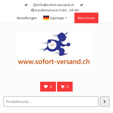
Skip
info@sofort-versand.ch
to
Kundenservice 0 Uhr - 24 Uhr
content
German
Bestellungen
Mein Konto
▼
0
0