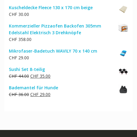
Preis
Preis
Kuscheldecke Fleece 130 x 170 cm beige
war:
ist:
CHF
30.00
CHF 122.00
CHF 98.00.
Kommerzieller Pizzaofen Backofen 305mm
Edelstahl Elektrisch 3 Drehknöpfe
CHF
358.00
Mikrofaser-Badetuch WAVILY 70 x 140 cm
CHF
29.00
Sushi Set 8-teilig
Ursprünglicher
Aktueller
CHF
44.00
CHF
35.00
Preis
Preis
Bademantel für Hunde
war:
ist:
Ursprünglicher
Aktueller
CHF
36.00
CHF
29.00
CHF 44.00
CHF 35.00.
Preis
Preis
war:
ist:
CHF 36.00
CHF 29.00.