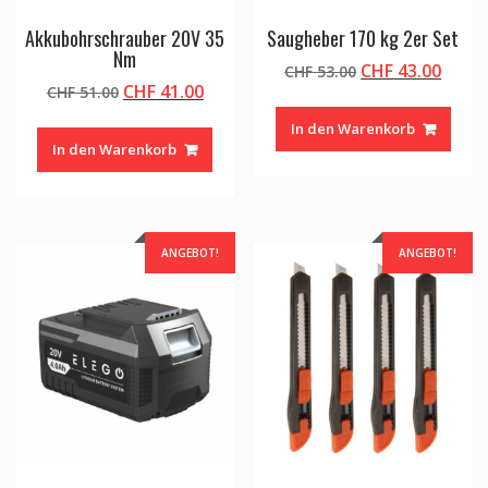
Akkubohrschrauber 20V 35
Saugheber 170 kg 2er Set
Nm
Ursprünglicher
Aktue
CHF
43.00
CHF
53.00
Ursprünglicher
Aktueller
CHF
41.00
CHF
51.00
Preis
Preis
Preis
Preis
war:
ist:
In den Warenkorb
war:
ist:
CHF 53.00
CHF 4
In den Warenkorb
CHF 51.00
CHF 41.00.
ANGEBOT!
ANGEBOT!