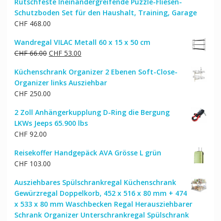
Rutschfeste Ineinandergreifende Puzzle-Fliesen-
Schutzboden Set für den Haushalt, Training, Garage
CHF
468.00
Wandregal VILAC Metall 60 x 15 x 50 cm
Ursprünglicher
Aktueller
CHF
66.00
CHF
53.00
Preis
Preis
Küchenschrank Organizer 2 Ebenen Soft-Close-
war:
ist:
Organizer links Ausziehbar
CHF 66.00
CHF 53.00.
CHF
250.00
2 Zoll Anhängerkupplung D-Ring die Bergung
LKWs Jeeps 65.900 lbs
CHF
92.00
Reisekoffer Handgepäck AVA Grösse L grün
CHF
103.00
Ausziehbares Spülschrankregal Küchenschrank
Gewürzregal Doppelkorb, 452 x 516 x 80 mm + 474
x 533 x 80 mm Waschbecken Regal Herausziehbarer
Schrank Organizer Unterschrankregal Spülschrank