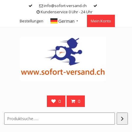
Skip
info@sofort-versand.ch
to
Kundenservice 0 Uhr - 24 Uhr
content
German
Bestellungen
Mein Konto
▼
0
0