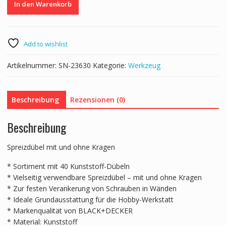
In den Warenkorb
10
x
50
mm
Add to wishlist
40
Stk.
Artikelnummer:
SN-23630
Kategorie:
Werkzeug
Menge
Beschreibung
Rezensionen (0)
Beschreibung
Spreizdübel mit und ohne Kragen
* Sortiment mit 40 Kunststoff-Dübeln
* Vielseitig verwendbare Spreizdübel – mit und ohne Kragen
* Zur festen Verankerung von Schrauben in Wänden
* Ideale Grundausstattung für die Hobby-Werkstatt
* Markenqualität von BLACK+DECKER
* Material: Kunststoff