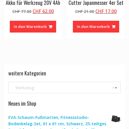
Akku für Werkzeug 20V 4Ah
Cutter Japanmesser 4er Set
Ursprünglicher
Aktueller
Ursprünglicher
Aktue
CHF
62.00
CHF
17.00
CHF
77.00
CHF
21.00
Preis
Preis
Preis
Preis
war:
ist:
war:
ist:
In den Warenkorb
In den Warenkorb
CHF 77.00
CHF 62.00.
CHF 21.00
CHF 1
weitere Kategorien
Werkzeug
×
Neues im Shop
EVA-Schaum-Fußmatten, Fitnessstudio-
Bodenbelag-Set, 61 x 61 cm, Schwarz, 25-teiliges