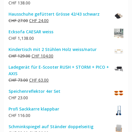
CHF
138.00
Hausschuhe gefüttert Grösse 42/43 schwarz
Ursprünglicher
Aktueller
CHF
27.00
CHF
24.00
Preis
Preis
Ecksofa CAESAR weiss
war:
ist:
CHF
1,138.00
CHF 27.00
CHF 24.00.
Kindertisch mit 2 Stühlen Holz weiss/natur
Ursprünglicher
Aktueller
CHF
129.00
CHF
104.00
Preis
Preis
Ladegerät für E-Scooter RUSH + STORM + PICO +
war:
ist:
AXIS
CHF 129.00
CHF 104.00.
Ursprünglicher
Aktueller
CHF
73.00
CHF
63.00
Preis
Preis
Speichenreflektor 4er Set
war:
ist:
CHF
23.00
CHF 73.00
CHF 63.00.
Profi Sackkarre klappbar
CHF
116.00
Schminkspiegel auf Ständer doppelseitig