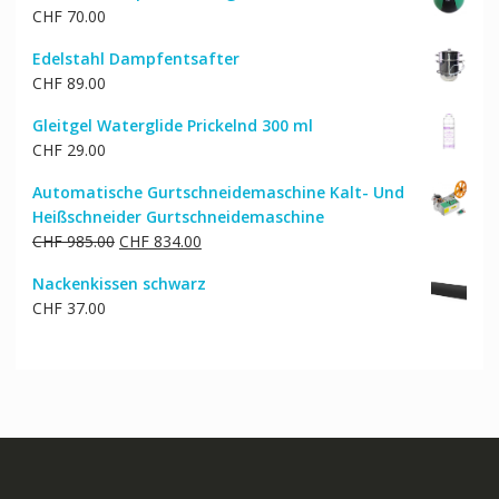
CHF
70.00
Edelstahl Dampfentsafter
CHF
89.00
Gleitgel Waterglide Prickelnd 300 ml
CHF
29.00
Automatische Gurtschneidemaschine Kalt- Und
Heißschneider Gurtschneidemaschine
Ursprünglicher
Aktueller
CHF
985.00
CHF
834.00
Preis
Preis
Nackenkissen schwarz
war:
ist:
CHF
37.00
CHF 985.00
CHF 834.00.