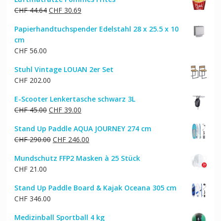
Ursprünglicher
Aktueller
CHF
44.64
CHF
30.69
Preis
Preis
Papierhandtuchspender Edelstahl 28 x 25.5 x 10
war:
ist:
cm
CHF 44.64
CHF 30.69.
CHF
56.00
Stuhl Vintage LOUAN 2er Set
CHF
202.00
E-Scooter Lenkertasche schwarz 3L
Ursprünglicher
Aktueller
CHF
45.00
CHF
39.00
Preis
Preis
Stand Up Paddle AQUA JOURNEY 274 cm
war:
ist:
Ursprünglicher
Aktueller
CHF
290.00
CHF
246.00
CHF 45.00
CHF 39.00.
Preis
Preis
Mundschutz FFP2 Masken à 25 Stück
war:
ist:
CHF
21.00
CHF 290.00
CHF 246.00.
Stand Up Paddle Board & Kajak Oceana 305 cm
CHF
346.00
Medizinball Sportball 4 kg