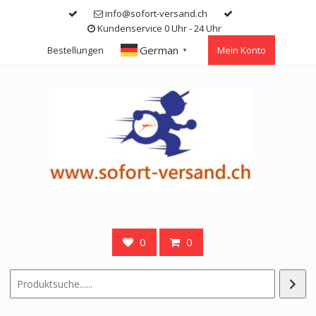
Skip
info@sofort-versand.ch
to
Kundenservice 0 Uhr - 24 Uhr
content
German
Bestellungen
Mein Konto
▼
0
0