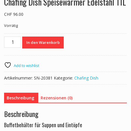
Chafing Dish Speisewärmer Edelstahl 11L
CHF
96.00
Vorrätig
Chafing
In den Warenkorb
Dish
Speisewärmer
Edelstahl
11L
Add to wishlist
Menge
Artikelnummer:
SN-20381
Kategorie:
Chafing Dish
Beschreibung
Rezensionen (0)
Beschreibung
Buffetbehälter für Suppen und Eintöpfe