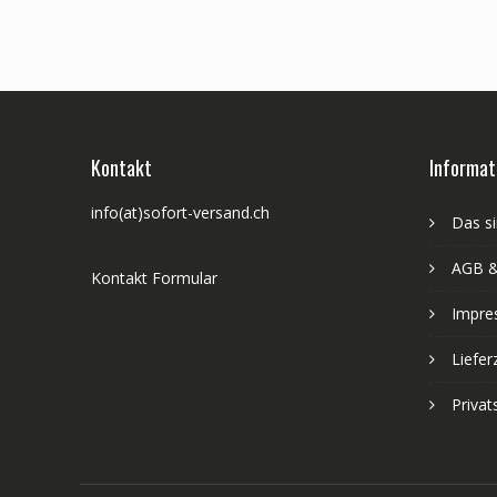
Kontakt
Informat
info(at)sofort-versand.ch
Das si
AGB &
Kontakt Formular
Impre
Liefer
Priva