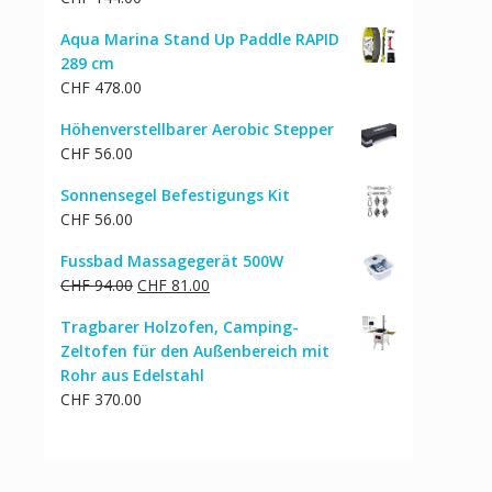
Aqua Marina Stand Up Paddle RAPID
289 cm
CHF
478.00
Höhenverstellbarer Aerobic Stepper
CHF
56.00
Sonnensegel Befestigungs Kit
CHF
56.00
Fussbad Massagegerät 500W
Ursprünglicher
Aktueller
CHF
94.00
CHF
81.00
Preis
Preis
Tragbarer Holzofen, Camping-
war:
ist:
Zeltofen für den Außenbereich mit
CHF 94.00
CHF 81.00.
Rohr aus Edelstahl
CHF
370.00