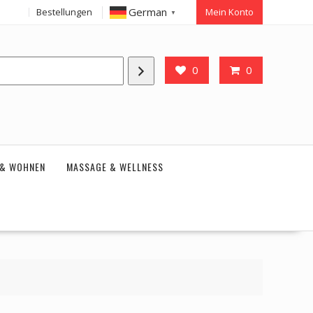
German
Bestellungen
Mein Konto
▼
0
0
 & WOHNEN
MASSAGE & WELLNESS