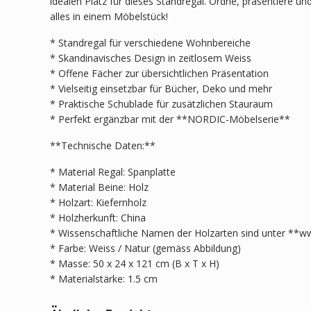
idealen Platz für dieses Standregal. Ordne, präsentiere u
alles in einem Möbelstück!
* Standregal für verschiedene Wohnbereiche
* Skandinavisches Design in zeitlosem Weiss
* Offene Fächer zur übersichtlichen Präsentation
* Vielseitig einsetzbar für Bücher, Deko und mehr
* Praktische Schublade für zusätzlichen Stauraum
* Perfekt ergänzbar mit der **NORDIC-Möbelserie**
**Technische Daten:**
* Material Regal: Spanplatte
* Material Beine: Holz
* Holzart: Kiefernholz
* Holzherkunft: China
* Wissenschaftliche Namen der Holzarten sind unter **ww
* Farbe: Weiss / Natur (gemäss Abbildung)
* Masse: 50 x 24 x 121 cm (B x T x H)
* Materialstärke: 1.5 cm