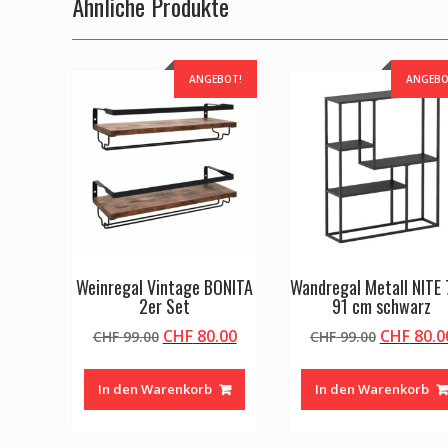
Ähnliche Produkte
ANGEBOT!
ANGEBO
Weinregal Vintage BONITA
Wandregal Metall NITE 
2er Set
91 cm schwarz
Ursprünglicher
Aktueller
Ursprüng
CHF
80.00
CHF
80.0
CHF
99.00
CHF
99.00
Preis
Preis
Preis
war:
ist:
war:
In den Warenkorb
In den Warenkorb
CHF 99.00
CHF 80.00.
CHF 99.0