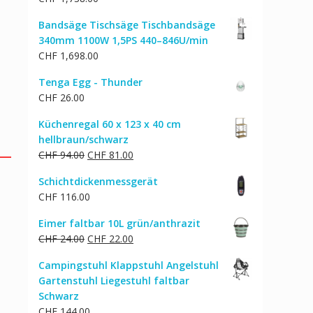
Bandsäge Tischsäge Tischbandsäge
340mm 1100W 1,5PS 440–846U/min
CHF
1,698.00
Tenga Egg - Thunder
CHF
26.00
Küchenregal 60 x 123 x 40 cm
hellbraun/schwarz
Ursprünglicher
Aktueller
CHF
94.00
CHF
81.00
Preis
Preis
Schichtdickenmessgerät
war:
ist:
CHF
116.00
CHF 94.00
CHF 81.00.
Eimer faltbar 10L grün/anthrazit
Ursprünglicher
Aktueller
CHF
24.00
CHF
22.00
Preis
Preis
Campingstuhl Klappstuhl Angelstuhl
war:
ist:
Gartenstuhl Liegestuhl faltbar
CHF 24.00
CHF 22.00.
Schwarz
CHF
144.00