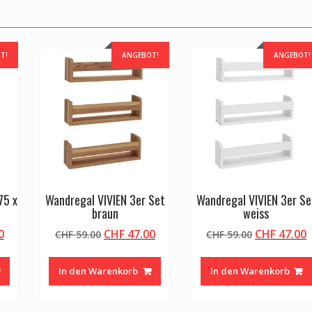
T!
ANGEBOT!
ANGEBOT!
75 x
Wandregal VIVIEN 3er Set
Wandregal VIVIEN 3er Se
braun
weiss
licher
Aktueller
Ursprünglicher
Aktueller
Ursprüngli
A
0
CHF
47.00
CHF
47.00
CHF
59.00
CHF
59.00
Preis
Preis
Preis
Preis
P
ist:
war:
ist:
war:
i
In den Warenkorb
In den Warenkorb
0
CHF 80.00.
CHF 59.00
CHF 47.00.
CHF 59.00
C