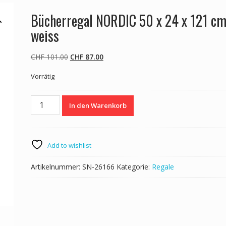
Bücherregal NORDIC 50 x 24 x 121 c
weiss
Ursprünglicher
Aktueller
CHF
101.00
CHF
87.00
Preis
Preis
Vorrätig
war:
ist:
CHF 101.00
CHF 87.00.
Bücherregal
In den Warenkorb
NORDIC
50
x
24
Add to wishlist
x
121
Artikelnummer:
SN-26166
Kategorie:
Regale
cm
weiss
Menge