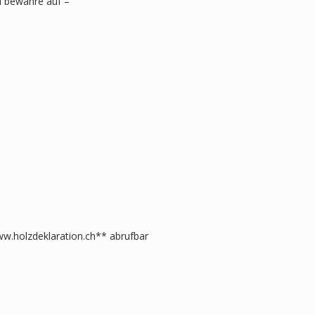
nd bewahre auf –
w.holzdeklaration.ch** abrufbar