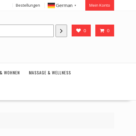
German
Bestellungen
Mein Konto
▼
0
0
 & WOHNEN
MASSAGE & WELLNESS