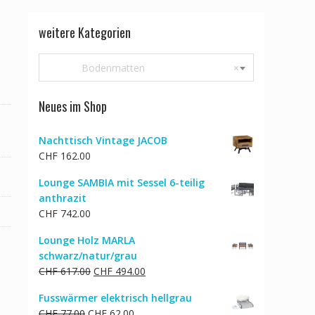
weitere Kategorien
Bodenmatten
×
Neues im Shop
Nachttisch Vintage JACOB
CHF
162.00
Lounge SAMBIA mit Sessel 6-teilig
anthrazit
CHF
742.00
Lounge Holz MARLA
schwarz/natur/grau
Ursprünglicher
Aktueller
CHF
617.00
CHF
494.00
Preis
Preis
Fusswärmer elektrisch hellgrau
war:
ist:
Ursprünglicher
Aktueller
CHF
77.00
CHF
62.00