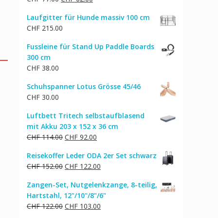
CHF 617.00
CHF 494.00.
Preis
Preis
Laufgitter für Hunde massiv 100 cm
war:
ist:
CHF
215.00
CHF 77.00
CHF 62.00.
Fussleine für Stand Up Paddle Boards
300 cm
CHF
38.00
Schuhspanner Lotus Grösse 45/46
CHF
30.00
Luftbett Tritech selbstaufblasend
mit Akku 203 x 152 x 36 cm
Ursprünglicher
Aktueller
CHF
114.00
CHF
92.00
Preis
Preis
Reisekoffer Leder ODA 2er Set schwarz
war:
ist:
Ursprünglicher
Aktueller
CHF
152.00
CHF
122.00
CHF 114.00
CHF 92.00.
Preis
Preis
Zangen-Set, Nutgelenkzange, 8-teilig,
war:
ist:
Hartstahl, 12"/10"/8"/6"
CHF 152.00
CHF 122.00.
Ursprünglicher
Aktueller
CHF
122.00
CHF
103.00
Preis
Preis