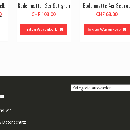
elb
Bodenmatte 12er Set grün
Bodenmatte 4er Set ro
licher
Aktueller
0
CHF
103.00
CHF
63.00
Preis
ist:
In den Warenkorb
In den Warenkorb
0
CHF 38.00.
Kategorie
auswählen
ion
nd wir
 Datenschutz