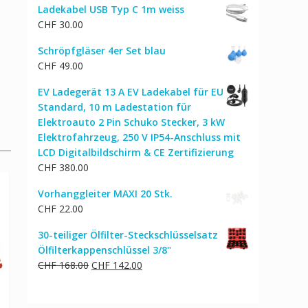
Ladekabel USB Typ C 1m weiss
war:
ist:
CHF
30.00
CHF 122.00
CHF 103.00.
Schröpfgläser 4er Set blau
CHF
49.00
EV Ladegerät 13 A EV Ladekabel für EU
Standard, 10 m Ladestation für
Elektroauto 2 Pin Schuko Stecker, 3 kW
Elektrofahrzeug, 250 V IP54-Anschluss mit
LCD Digitalbildschirm & CE Zertifizierung
CHF
380.00
Vorhanggleiter MAXI 20 Stk.
CHF
22.00
30-teiliger Ölfilter-Steckschlüsselsatz
Ölfilterkappenschlüssel 3/8"
Ursprünglicher
Aktueller
CHF
168.00
CHF
142.00
Preis
Preis
war:
ist: