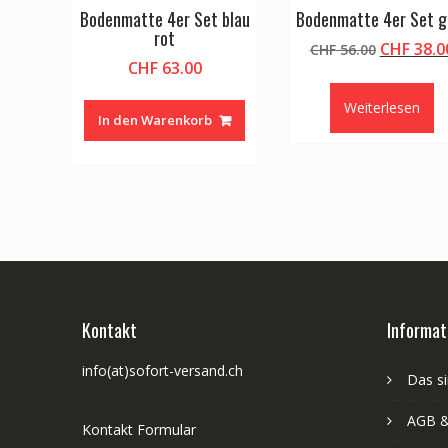
Bodenmatte 4er Set blau
Bodenmatte 4er Set g
rot
Ursprüng
CHF
38.0
CHF
56.00
CHF
63.00
Preis
war:
Weiterlesen
CHF 56.0
In den Warenkorb
Kontakt
Informat
info(at)sofort-versand.ch
Das si
AGB &
Kontakt Formular