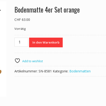
Bodenmatte 4er Set orange
CHF
63.00
Vorrätig
Bodenmatte
In den Warenkorb
4er
Set
orange
Menge
Add to wishlist
Artikelnummer:
SN-8581
Kategorie:
Bodenmatten