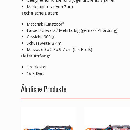
Geeignet für Kinder und Jugendliche ab 8 Jahren
Markenqualität von Zuru
Technische Daten:
Material: Kunststoff
Farbe: Schwarz / Mehrfarbig (gemäss Abbildung)
Gewicht: 900 g
Schussweite: 27 m
Masse: 60 x 29 x 9.7 cm (L x H x B)
Lieferumfang:
1 x Blaster
16 x Dart
Ähnliche Produkte