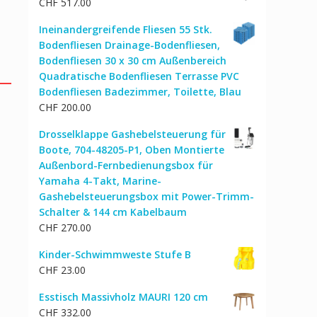
CHF
517.00
Ineinandergreifende Fliesen 55 Stk.
Bodenfliesen Drainage-Bodenfliesen,
Bodenfliesen 30 x 30 cm Außenbereich
Quadratische Bodenfliesen Terrasse PVC
Bodenfliesen Badezimmer, Toilette, Blau
CHF
200.00
Drosselklappe Gashebelsteuerung für
Boote, 704-48205-P1, Oben Montierte
Außenbord-Fernbedienungsbox für
Yamaha 4-Takt, Marine-
Gashebelsteuerungsbox mit Power-Trimm-
Schalter & 144 cm Kabelbaum
CHF
270.00
Kinder-Schwimmweste Stufe B
CHF
23.00
Esstisch Massivholz MAURI 120 cm
CHF
332.00