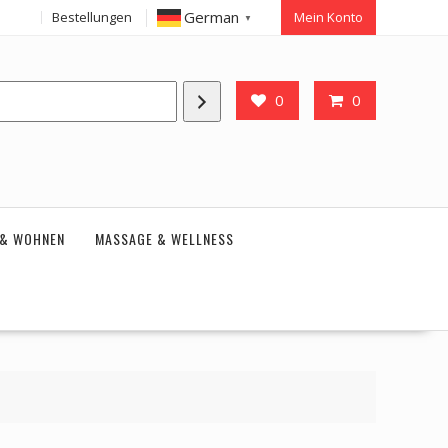
German
Bestellungen
Mein Konto
▼
0
0
 & WOHNEN
MASSAGE & WELLNESS