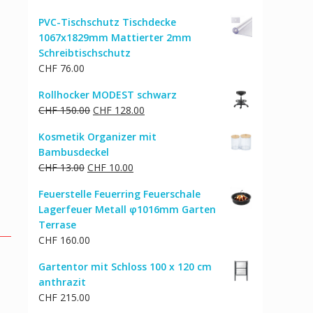
PVC-Tischschutz Tischdecke
1067x1829mm Mattierter 2mm
Schreibtischschutz
CHF
76.00
Rollhocker MODEST schwarz
Ursprünglicher
Aktueller
CHF
150.00
CHF
128.00
Preis
Preis
Kosmetik Organizer mit
war:
ist:
Bambusdeckel
CHF 150.00
CHF 128.00.
Ursprünglicher
Aktueller
CHF
13.00
CHF
10.00
Preis
Preis
Feuerstelle Feuerring Feuerschale
war:
ist:
Lagerfeuer Metall φ1016mm Garten
CHF 13.00
CHF 10.00.
Terrase
CHF
160.00
Gartentor mit Schloss 100 x 120 cm
anthrazit
CHF
215.00