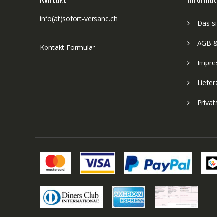
info(at)sofort-versand.ch
Das si
AGB &
Kontakt Formular
Impre
Liefer
Priva