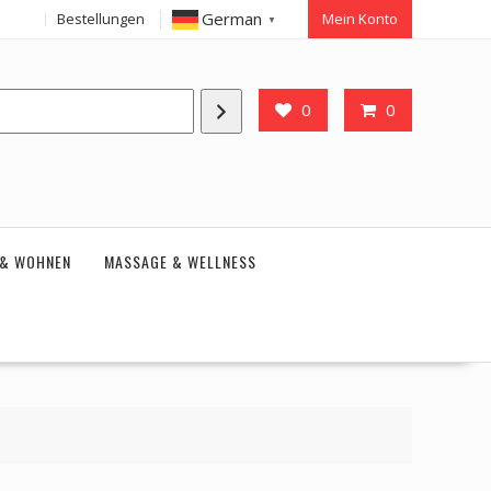
German
Bestellungen
Mein Konto
▼
0
0
 & WOHNEN
MASSAGE & WELLNESS