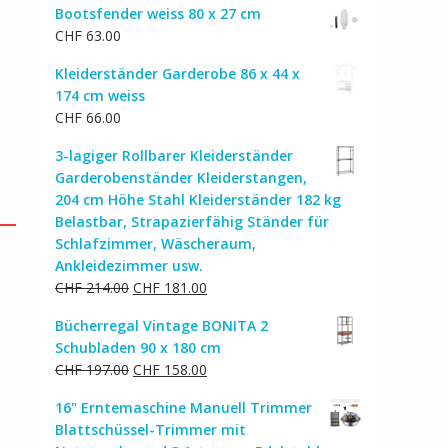
Bootsfender weiss 80 x 27 cm
war:
ist:
CHF
63.00
CHF 49.00
CHF 43.00.
Kleiderständer Garderobe 86 x 44 x
174 cm weiss
CHF
66.00
3-lagiger Rollbarer Kleiderständer
Garderobenständer Kleiderstangen,
204 cm Höhe Stahl Kleiderständer 182 kg
Belastbar, Strapazierfähig Ständer für
Schlafzimmer, Wäscheraum,
Ankleidezimmer usw.
Ursprünglicher
Aktueller
CHF
214.00
CHF
181.00
Preis
Preis
Bücherregal Vintage BONITA 2
war:
ist:
Schubladen 90 x 180 cm
CHF 214.00
CHF 181.00.
Ursprünglicher
Aktueller
CHF
197.00
CHF
158.00
Preis
Preis
16" Erntemaschine Manuell Trimmer
war:
ist:
Blattschüssel-Trimmer mit
CHF 197.00
CHF 158.00.