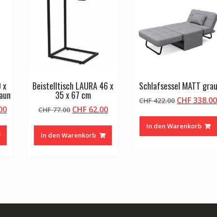
 x
Beistelltisch LAURA 46 x
Schlafsessel MATT gra
raun
35 x 67 cm
Ursprüngli
CHF
338.0
CHF
422.00
licher
Aktueller
Ursprünglicher
Aktueller
00
CHF
62.00
CHF
77.00
Preis
Preis
Preis
Preis
war:
In den Warenkorb
ist:
war:
ist:
CHF 422.00
In den Warenkorb
00
CHF 146.00.
CHF 77.00
CHF 62.00.