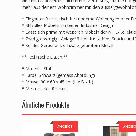
Gestell aus pulverbeschichtetem Metall sorgt für die nötig
mehr aus deinem Wohnzimmer mit den aussergewöhnliche
* Eleganter Beistelltisch für moderne Wohnungen oder 
* Stilvolles Möbel im urbanen Industrie-Design
* Lässt sich prima mit weiteren Möbeln der NITE-Kollekti
* Zwei grosszügige Ablageflächen für Kaffee, Snacks und Z
* Solides Gerüst aus schwarzgefärbtem Metall
**Technische Daten:**
* Material: Stahl
* Farbe: Schwarz (gemäss Abbildung)
* Masse: 90 x 60 x 45 cm (L x B x H)
* Metallstärke: 0.6 mm
Ähnliche Produkte
ANGEBOT!
ANGEBO