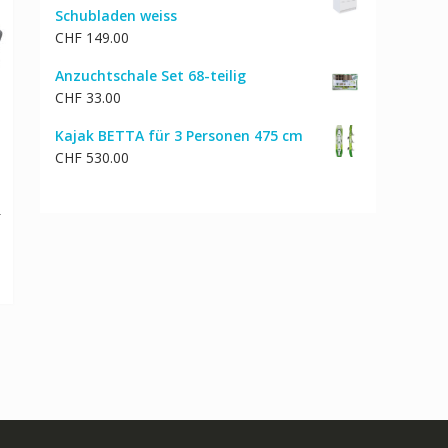
Schubladen weiss
CHF 50.00
CHF 40.00.
CHF
149.00
Anzuchtschale Set 68-teilig
CHF
33.00
Kajak BETTA für 3 Personen 475 cm
CHF
530.00
u
cher
Aktueller
0
Preis
ist:
CHF 338.00.