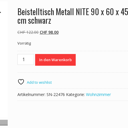
Beistelltisch Metall NITE 90 x 60 x 4
cm schwarz
Ursprünglicher
Aktueller
CHF
122.00
CHF
98.00
Preis
Preis
Vorrätig
war:
ist:
CHF 122.00
CHF 98.00.
Beistelltisch
In den Warenkorb
Metall
NITE
90
x
Add to wishlist
60
x
Artikelnummer:
SN-22476
Kategorie:
Wohnzimmer
45
cm
schwarz
Menge