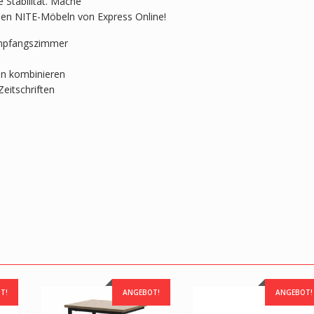
e Stabilität. Mache
n NITE-Möbeln von Express Online!
Empfangszimmer
on kombinieren
eitschriften
T!
ANGEBOT!
ANGEBOT!