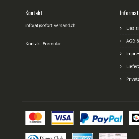
Kontakt
Informat
info(at)sofort-versand.ch
Das si
AGB &
Kontakt Formular
Impre
Liefer
Priva