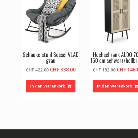
Schaukelstuhl Sessel VLAD
Hochschrank ALDO 70
grau
150 cm schwarz/hellb
Ursprünglicher
Aktueller
Ursprüng
CHF
338.00
CHF
146.
CHF
422.00
CHF
182.00
Preis
Preis
Preis
war:
ist:
war:
In den Warenkorb
In den Warenkorb
CHF 422.00
CHF 338.00.
CHF 182.