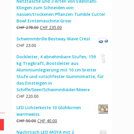
Netztasche und 3 Arten von Edelstahl-
Klingen zum Schneiden von
nassen/trockenen Pflanzen Tumble Cutter
Bowl Erntemaschine Grow
Ursprünglicher
Aktueller
CHF
278.00
CHF
235.00
Preis
Preis
Schwimmbrille Bestway Wave Crest
war:
ist:
CHF
23.00
CHF 278.00
CHF 235.00.
Dockleiter, 4 abnehmbare Stufen, 159
kg Tragkraft, Bootsleiter aus
Aluminiumlegierung mit 10 cm breiter
Stufe und rutschfester Gummimatte, für
das Einsteigen in
Schiffe/Seen/Schwimmbäder/Meere
CHF
220.00
LED Lichterkette 10 Glühbirnen
warmweiss
Ursprünglicher
Aktueller
CHF
50.00
CHF
40.00
Preis
Preis
Nachttisch LED MOYA mit 2
war:
ist: