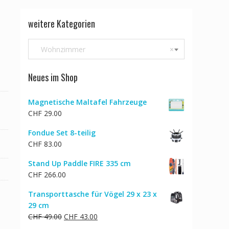
5
weitere Kategorien
Wohnzimmer
×
Neues im Shop
Magnetische Maltafel Fahrzeuge
CHF
29.00
Fondue Set 8-teilig
CHF
83.00
Stand Up Paddle FIRE 335 cm
CHF
266.00
Transporttasche für Vögel 29 x 23 x
29 cm
Ursprünglicher
Aktueller
CHF
49.00
CHF
43.00
Preis
Preis