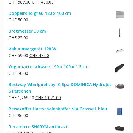
Ursprünglicher
Aktueller
CHF
587.00
CHF
470.00
Preis
Preis
Doppelrollo grau 120 x 100 cm
war:
ist:
CHF
50.00
CHF 587.00
CHF 470.00.
Brotmesser 33 cm
CHF
25.00
Vakuumiergerät 120 W
Ursprünglicher
Aktueller
CHF
59.00
CHF
47.00
Preis
Preis
Yogamatte schwarz 190 x 100 x 1.5 cm
war:
ist:
CHF
70.00
CHF 59.00
CHF 47.00.
Bestway Whirlpool Lay-Z-Spa DOMINICA HydroJet
6 Personen
Ursprünglicher
Aktueller
CHF
1,269.00
CHF
1,071.00
Preis
Preis
Reisekoffer Hartschalenkoffer NIA Grösse L blau
war:
ist:
CHF
96.00
CHF 1,269.00
CHF 1,071.00.
Recamiere SHARYN anthrazit
Ursprünglicher
Aktueller