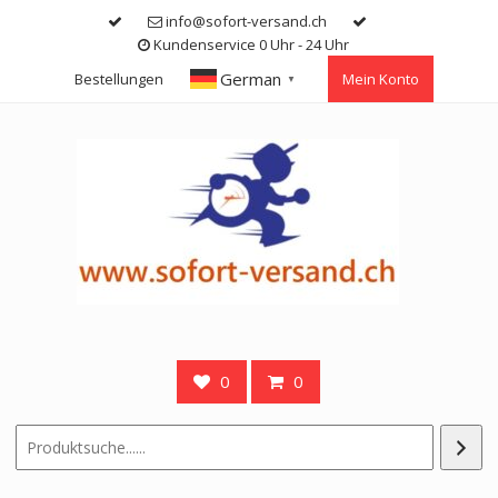
Skip
info@sofort-versand.ch
to
Kundenservice 0 Uhr - 24 Uhr
content
German
Bestellungen
Mein Konto
▼
0
0