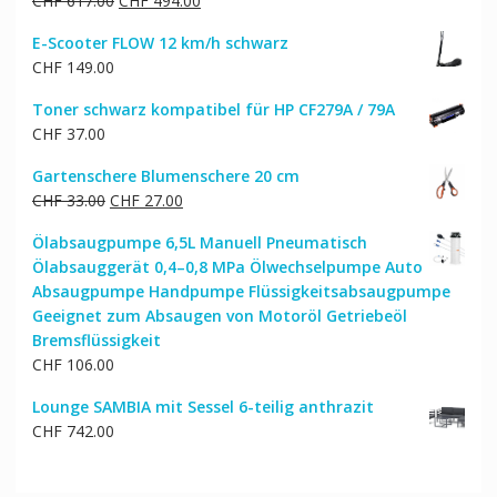
CHF
617.00
CHF
494.00
Preis
Preis
E-Scooter FLOW 12 km/h schwarz
war:
ist:
CHF
149.00
CHF 617.00
CHF 494.00.
Toner schwarz kompatibel für HP CF279A / 79A
CHF
37.00
Gartenschere Blumenschere 20 cm
Ursprünglicher
Aktueller
CHF
33.00
CHF
27.00
Preis
Preis
Ölabsaugpumpe 6,5L Manuell Pneumatisch
war:
ist:
Ölabsauggerät 0,4–0,8 MPa Ölwechselpumpe Auto
CHF 33.00
CHF 27.00.
Absaugpumpe Handpumpe Flüssigkeitsabsaugpumpe
Geeignet zum Absaugen von Motoröl Getriebeöl
Bremsflüssigkeit
CHF
106.00
Lounge SAMBIA mit Sessel 6-teilig anthrazit
CHF
742.00