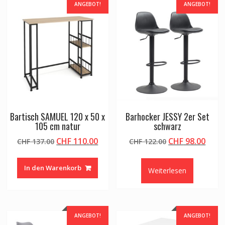
ANGEBOT!
ANGEBOT!
Bartisch SAMUEL 120 x 50 x
Barhocker JESSY 2er Set
105 cm natur
schwarz
Ursprünglicher
Aktueller
Ursprüngliche
Aktu
CHF
110.00
CHF
98.00
CHF
137.00
CHF
122.00
Preis
Preis
Preis
Preis
war:
ist:
war:
ist:
In den Warenkorb
Weiterlesen
CHF 137.00
CHF 110.00.
CHF 122.00
CHF 9
ANGEBOT!
ANGEBOT!