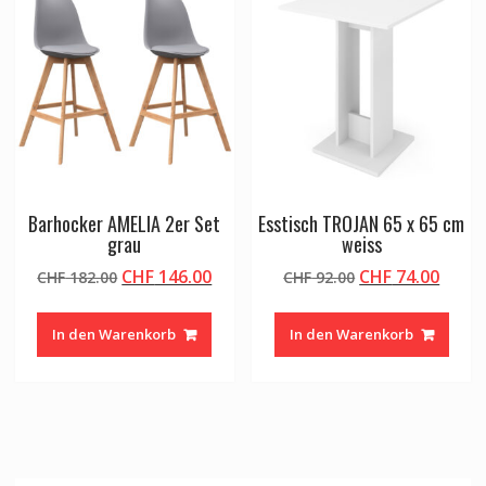
Barhocker AMELIA 2er Set
Esstisch TROJAN 65 x 65 cm
grau
weiss
Ursprünglicher
Aktueller
Ursprünglicher
Aktue
CHF
146.00
CHF
74.00
CHF
182.00
CHF
92.00
Preis
Preis
Preis
Preis
war:
ist:
war:
ist:
In den Warenkorb
In den Warenkorb
CHF 182.00
CHF 146.00.
CHF 92.00
CHF 7