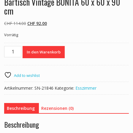
Bartisch Vintage BONITA 60 x 60 x 90
cm
Ursprünglicher
Aktueller
CHF
114.00
CHF
92.00
Preis
Preis
Vorrätig
war:
ist:
CHF 114.00
CHF 92.00.
Bartisch
In den Warenkorb
Vintage
BONITA
60
x
Add to wishlist
60
x
Artikelnummer:
SN-21846
Kategorie:
Esszimmer
90
cm
Menge
Beschreibung
Rezensionen (0)
Beschreibung