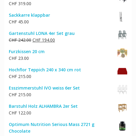
CHF
319.00
CHF 129.00
CHF 110.00.
Sackkarre klappbar
CHF
45.00
Gartenstuhl LONA 4er Set grau
Ursprünglicher
Aktueller
CHF
242.00
CHF
194.00
Preis
Preis
Furzkissen 20 cm
war:
ist:
CHF
23.00
CHF 242.00
CHF 194.00.
Hochflor Teppich 240 x 340 cm rot
CHF
215.00
Esszimmerstuhl IVO weiss 6er Set
CHF
215.00
Barstuhl Holz ALHAMBRA 2er Set
CHF
122.00
Optimum Nutrition Serious Mass 2721 g
Chocolate