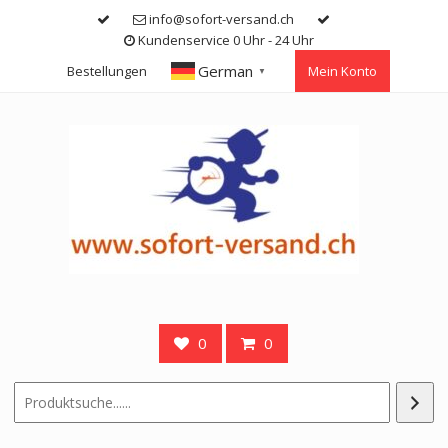
Skip
info@sofort-versand.ch
to
Kundenservice 0 Uhr - 24 Uhr
content
German
Bestellungen
Mein Konto
▼
0
0