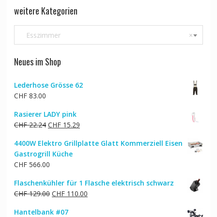
weitere Kategorien
Esszimmer
×
Neues im Shop
Lederhose Grösse 62
CHF
83.00
Rasierer LADY pink
Ursprünglicher
Aktueller
CHF
22.24
CHF
15.29
Preis
Preis
4400W Elektro Grillplatte Glatt Kommerziell Eisen
war:
ist:
Gastrogrill Küche
CHF 22.24
CHF 15.29.
CHF
566.00
Flaschenkühler für 1 Flasche elektrisch schwarz
Ursprünglicher
Aktueller
CHF
129.00
CHF
110.00
Preis
Preis
Hantelbank #07
war:
ist: