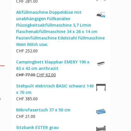
CHF
281.00
Abfüllmaschine Doppeldüse mit
unabhängigen Füllkanälen
Flüssigkeitsabfüllmaschine 3,7 L/min
Flaschenabfüllmaschine 34 x 26 x 14 cm
Pastenfüllmaschine Edelstahl Füllmaschine
Wein Milch usw.
CHF
252.00
Campingbett klappbar EMERY 190 x
63 x 42 cm anthrazit
Ursprünglicher
Aktueller
CHF
77.00
CHF
62.00
Preis
Preis
Stehpult elektrisch BASIC schwarz 140
war:
ist:
x 70 cm
CHF 77.00
CHF 62.00.
n
CHF
385.00
Mikrofasertuch 37 x 50 cm
CHF
21.00
Sitzbank ESTER grau