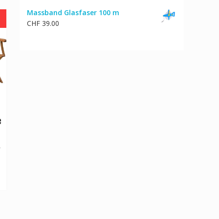
Massband Glasfaser 100 m
CHF
39.00
e
cher
Aktueller
0
Preis
ist:
CHF 121.00.