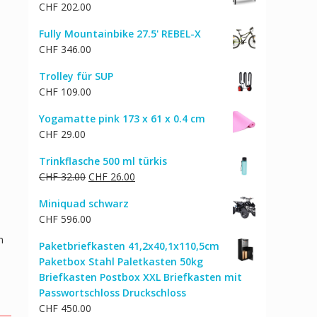
CHF
202.00
Fully Mountainbike 27.5' REBEL-X
CHF
346.00
Trolley für SUP
CHF
109.00
Yogamatte pink 173 x 61 x 0.4 cm
CHF
29.00
Trinkflasche 500 ml türkis
Ursprünglicher
Aktueller
CHF
32.00
CHF
26.00
Preis
Preis
Miniquad schwarz
war:
ist:
CHF
596.00
CHF 32.00
CHF 26.00.
n
Paketbriefkasten 41,2x40,1x110,5cm
Paketbox Stahl Paletkasten 50kg
Briefkasten Postbox XXL Briefkasten mit
Passwortschloss Druckschloss
CHF
450.00