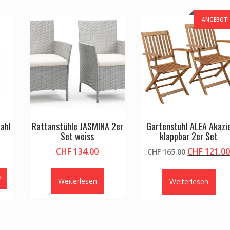
ANGEBOT!
ahl
Rattanstühle JASMINA 2er
Gartenstuhl ALEA Akazi
Set weiss
klappbar 2er Set
Ursprüngli
CHF
134.00
CHF
121.0
CHF
165.00
Preis
war:
Weiterlesen
Weiterlesen
CHF 165.00