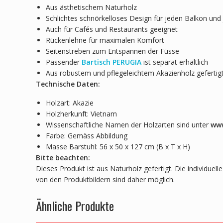
Aus ästhetischem Naturholz
Schlichtes schnörkelloses Design für jeden Balkon und
Auch für Cafés und Restaurants geeignet
Rückenlehne für maximalen Komfort
Seitenstreben zum Entspannen der Füsse
Passender
Bartisch PERUGIA
ist separat erhältlich
Aus robustem und pflegeleichtem Akazienholz gefertig
Technische Daten:
Holzart: Akazie
Holzherkunft: Vietnam
Wissenschaftliche Namen der Holzarten sind unter
www
Farbe: Gemäss Abbildung
Masse Barstuhl: 56 x 50 x 127 cm (B x T x H)
Bitte beachten:
Dieses Produkt ist aus Naturholz gefertigt. Die individue
von den Produktbildern sind daher möglich.
Ähnliche Produkte