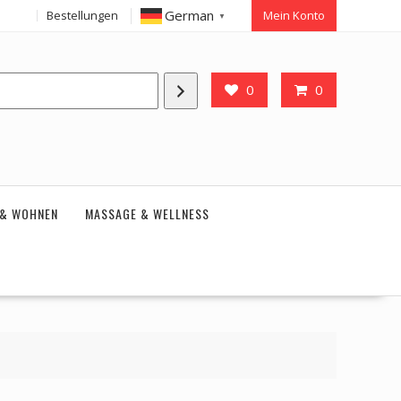
German
Bestellungen
Mein Konto
▼
0
0
 & WOHNEN
MASSAGE & WELLNESS