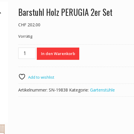
Barstuhl Holz PERUGIA 2er Set
CHF
202.00
Vorrätig
Barstuhl
In den Warenkorb
Holz
PERUGIA
2er
Set
Add to wishlist
Menge
Artikelnummer:
SN-19838
Kategorie:
Gartenstühle